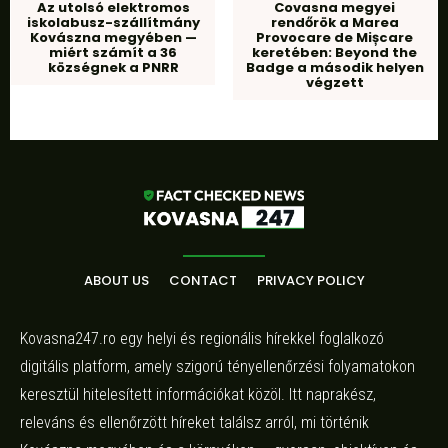
Az utolsó elektromos
Covasna megyei
iskolabusz-szállítmány
rendőrök a Marea
Kovászna megyében —
Provocare de Mișcare
miért számít a 36
keretében: Beyond the
községnek a PNRR
Badge a második helyen
végzett
ABOUT US
CONTACT
PRIVACY POLICY
Kovasna247.ro egy helyi és regionális hírekkel foglalkozó
digitális platform, amely szigorú tényellenőrzési folyamatokon
keresztül hitelesített információkat közöl. Itt naprakész,
releváns és ellenőrzött híreket találsz arról, mi történik