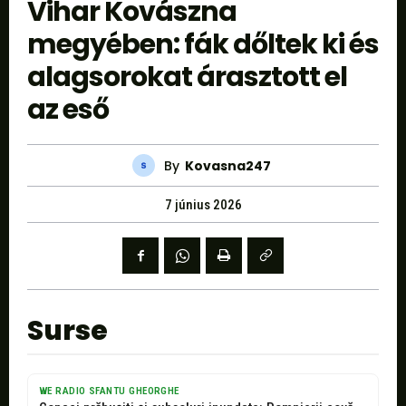
Vihar Kovászna
megyében: fák dőltek ki és
alagsorokat árasztott el
az eső
By
Kovasna247
7 június 2026
Surse
WE RADIO SFANTU GHEORGHE