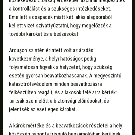
közlekedésbiztonság érdekében azonnal megkezdték
a kontrollálást és a szükséges intézkedéseket.
Emellett a csapadék miatt két lakás alagsorából
kellett vizet szivattyúztatni, hogy megelőzzék a
további károkat és a beázásokat.
Arcușon szintén érintett volt az áradás
következménye, a helyi hatóságok pedig
folyamatosan figyelik a helyzetet, hogy szükség
esetén gyorsan beavatkozhassanak. A megyeszintű
katasztrófavédelem minden beavatkozásra
felkészülten reagált, és a lakosok felé arra kérték:
tartsák szem előtt a biztonsági előírásokat, és
jelentsék az esetleges károkat.
A károk mértéke és a beavatkozások részletei a helyi
közösség naponta frissülő beszámolóiban kerülnek