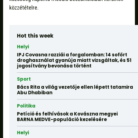
közzétételre.
Hot this week
Helyi
IPJ Covasna razziái a forgalomban: 14 sofőrt
droghasználat gyanúja miatt vizsgáltak, és 51
jogosítvány bevonása történt
Sport
Bács Rita a világ vezetője ellen lépett tatamira
Abu Dhabiban
Politika
Petíció és felhívások a Kovászna megyei
BARNA MEDVE-populáció kezelésére
Helyi