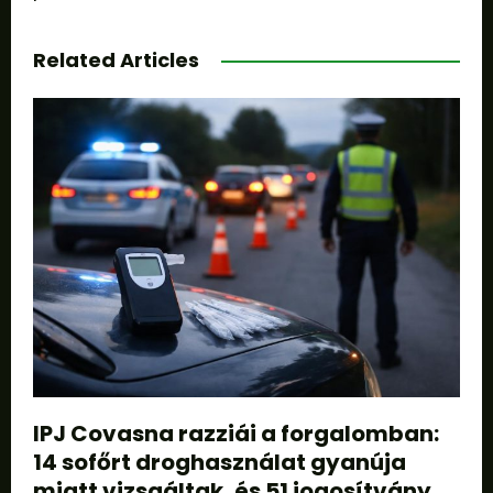
Related Articles
IPJ Covasna razziái a forgalomban:
14 sofőrt droghasználat gyanúja
miatt vizsgáltak, és 51 jogosítvány