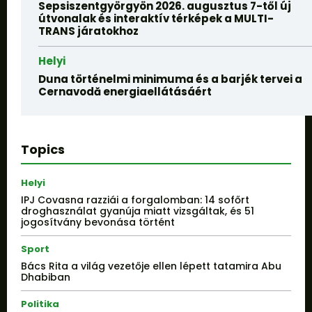
Sepsiszentgyörgyön 2026. augusztus 7-től új
útvonalak és interaktív térképek a MULTI-
TRANS járatokhoz
Helyi
Duna történelmi minimuma és a barjék tervei a
Cernavodă energiaellátásáért
Topics
Helyi
IPJ Covasna razziái a forgalomban: 14 sofőrt
droghasználat gyanúja miatt vizsgáltak, és 51
jogosítvány bevonása történt
Sport
Bács Rita a világ vezetője ellen lépett tatamira Abu
Dhabiban
Politika