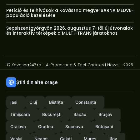
Petíció és felhívások a Kovászna megyei BARNA MEDVE-
populáció kezelésére
Sepsiszentgyörgyön 2026. augusztus 7-től új útvonalak
és interaktív térképek a MULTI-TRANS járatokhoz
© Kovasna247.ro - AI Processed & Fact Checked News - 2025
Știri din alte orașe
Iași
Cluj
Bistrița
Constanța
Timișoara
București
Bacău
Brașov
Craiova
Oradea
Suceava
Botoșani
Vaslui
Neamț
Galați
Mureș
Ilfov