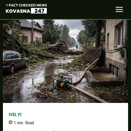
HELYI
1
min.
Read