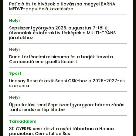
Petíció és felhívások a Kovászna megyei BARNA
MEDVE-populáció kezelésére
Helyi
Sepsiszentgyörgyön 2026. augusztus 7-től új
útvonalak és interaktív térképek a MULTI-TRANS
járatokhoz
Helyi
Duna történelmi minimuma és a barjék tervei a
Cernavodă energiaellátásáért
Sport
Lindsay Rose érkezik Sepsi OSK-hoz a 2026–2027-es
szezonra
Helyi
Új parkolási rend Sepsiszentgyörgyön: három zónás
tarifarendszer lép életbe
Társadalom
30 GYEREK vesz részt a nyári táborban a Hanna
panzióban, Cernatul de Sus