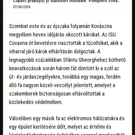
Copaci prăbușiți și subsoluri inundate: Pompierii covăsneni au înlăturat efectele vijeliei din...
07/06/2026
Szombat este és az éjszaka folyamán Kovászna
megyében heves időjárás okozott károkat. Az ISU
Covasna öt bevetésre riasztották a tűzoltókat, akik a
viharral járó károk elhárításán dolgoztak. A
legnagyobb százalékban Sfântu Gheorghehez köthető
beavatkozások során három fát döntött ki a szél az
út- és járdaszegélyekre, továbbá egy magas, ferdén
álló fa nagyon közeli veszélyt jelentett, amelyet a
szakemberek biztonságosan eltávolítottak a
közlekedés védelmében.
Vâlceliben egy másik fa az elektromos hálózatokra és
egy épület kerítésére dőlt, melyet az értélmi és