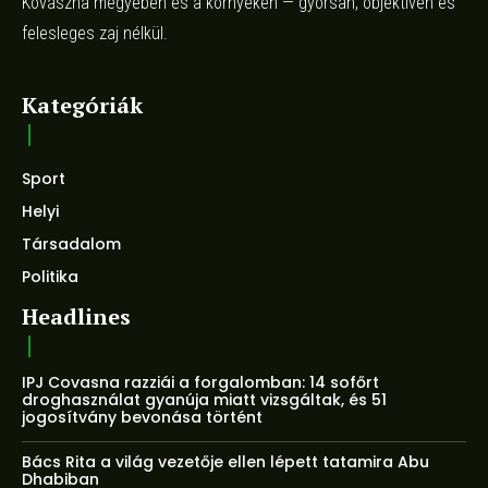
Kovászna megyében és a környéken — gyorsan, objektíven és
felesleges zaj nélkül.
Kategóriák
Sport
Helyi
Társadalom
Politika
Headlines
IPJ Covasna razziái a forgalomban: 14 sofőrt
droghasználat gyanúja miatt vizsgáltak, és 51
jogosítvány bevonása történt
Bács Rita a világ vezetője ellen lépett tatamira Abu
Dhabiban