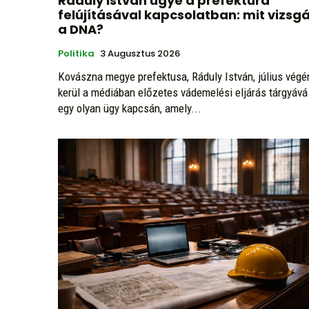
Ráduly István ügye a prefektúra
felújításával kapcsolatban: mit vizsgá
a DNA?
Politika
3 Augusztus 2026
Kovászna megye prefektusa, Ráduly István, július végé
kerül a médiában előzetes vádemelési eljárás tárgyává
egy olyan ügy kapcsán, amely...