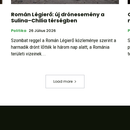
Román Légierő: új drónesemény a
Sulina–Chilia térségben
Politika
26 Július 2026
P
Szombat reggel a Román Légierő közleménye szerint a
S
harmadik drónt lőtték le három nap alatt, a Románia
p
területi vizeinek...
t
Load more