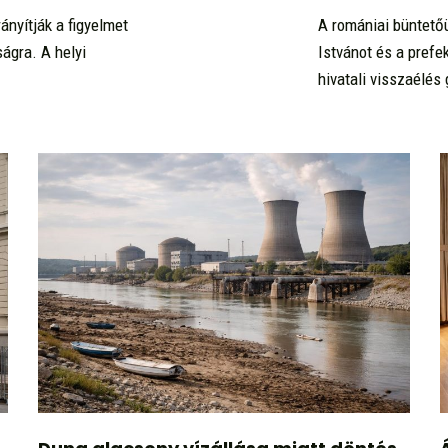
nyítják a figyelmet
A romániai büntető
gra. A helyi
Istvánot és a pref
hivatali visszaélés 