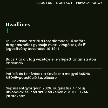
ABOUT US
CONTACT
PRIVACY POLICY
Headlines
IPJ Covasna razziái a forgalomban: 14 sofőrt
droghasználat gyanúja miatt vizsgáltak, és 51
jogosítvány bevonása történt
Bács Rita a világ vezetője ellen lépett tatamira Abu
Dhabiban
Petíció és felhívások a Kovászna megyei BARNA
MEDVE-populáció kezelésére
Sepsiszentgyörgyön 2026. augusztus 7-től új
útvonalak és interaktív térképek a MULTI-TRANS
járatokhoz