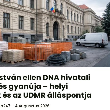
stván ellen DNA hivatali
és gyanúja – helyi
 és az UDMR álláspontja
na247
-
4 Augusztus 2026