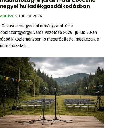
Átláthatósági eljárás indul Covasna
megyei hulladékgazdálkodásban
olitika
30 Július 2026
 Covasna megyei önkormányzatok és a
epsiszentgyörgyi város vezetése 2026. július 30-án
ásodik közleményben is megerősítette: megkezdik a
öntéshozatali...