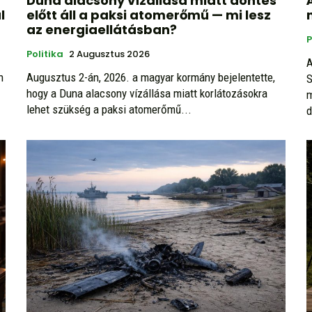
Duna alacsony vízállása miatt döntés
l
előtt áll a paksi atomerőmű — mi lesz
az energiaellátásban?
P
Politika
2 Augusztus 2026
A
n
Augusztus 2-án, 2026. a magyar kormány bejelentette,
S
hogy a Duna alacsony vízállása miatt korlátozásokra
m
lehet szükség a paksi atomerőmű...
d