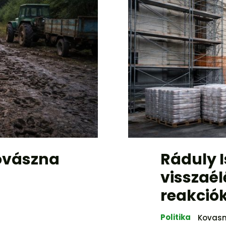
Kovászna
Ráduly I
visszaél
reakciók
Politika
Kovas