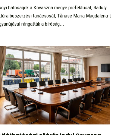
ügyi hatóságok a Kovászna megye prefektusát, Ráduly
ektúra beszerzési tanácsosát, Tănase Maria Magdalena-t
gyanújával rángatták a bíróság...