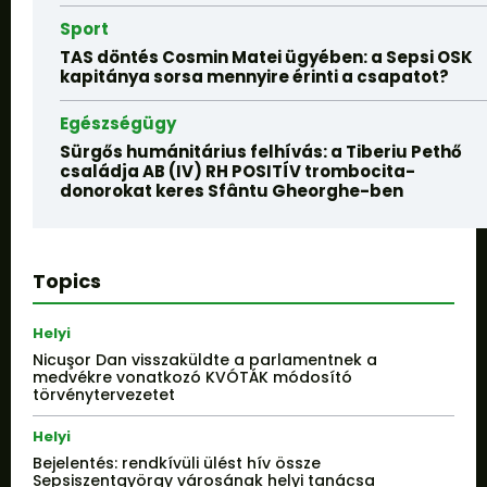
Sport
TAS döntés Cosmin Matei ügyében: a Sepsi OSK
kapitánya sorsa mennyire érinti a csapatot?
Egészségügy
Sürgős humánitárius felhívás: a Tiberiu Pethő
családja AB (IV) RH POSITÍV trombocita-
donorokat keres Sfântu Gheorghe-ben
Topics
Helyi
Nicuşor Dan visszaküldte a parlamentnek a
medvékre vonatkozó KVÓTÁK módosító
törvénytervezetet
Helyi
Bejelentés: rendkívüli ülést hív össze
Sepsiszentgyörgy városának helyi tanácsa