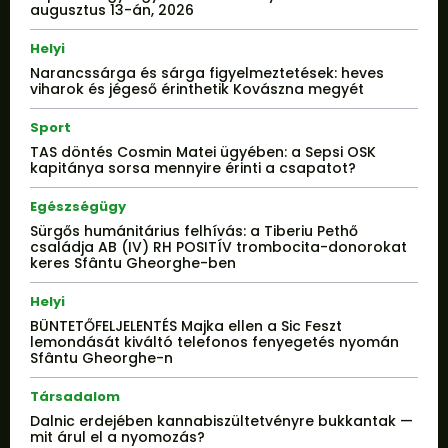
augusztus 13-án, 2026
Helyi
Narancssárga és sárga figyelmeztetések: heves
viharok és jégeső érinthetik Kovászna megyét
Sport
TAS döntés Cosmin Matei ügyében: a Sepsi OSK
kapitánya sorsa mennyire érinti a csapatot?
Egészségügy
Sürgős humánitárius felhívás: a Tiberiu Pethő
családja AB (IV) RH POSITÍV trombocita-donorokat
keres Sfântu Gheorghe-ben
Helyi
BÜNTETŐFELJELENTÉS Majka ellen a Sic Feszt
lemondását kiváltó telefonos fenyegetés nyomán
Sfântu Gheorghe-n
Társadalom
Dalnic erdejében kannabiszültetvényre bukkantak —
mit árul el a nyomozás?