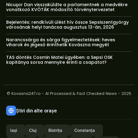
Nicuşor Dan visszaküldte a parlamentnek a medvékre
vonatkozó KVÓTÁK módosító törvénytervezetet
Bejelentés: rendkívüli ülést hív össze Sepsiszentgyörgy
városának helyi tanácsa augusztus 13-án, 2026
Narancssárga és sárga figyelmeztetések: heves
viharok és jégeső érinthetik Kovászna megyét
TAS döntés Cosmin Matei ügyében: a Sepsi OSK
kapitánya sorsa mennyire érinti a csapatot?
© Kovasna247.ro - AI Processed & Fact Checked News - 2025
Știri din alte orașe
Iași
Cluj
Bistrița
Constanța