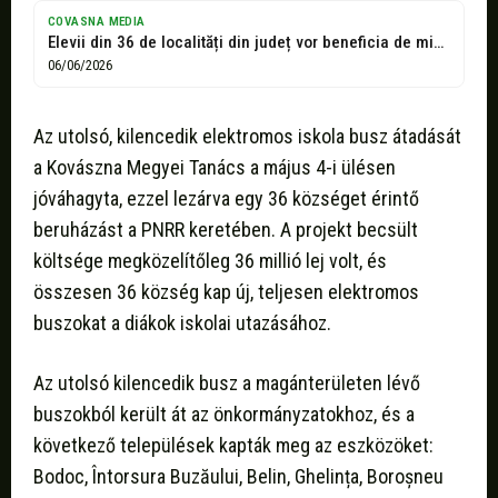
COVASNA MEDIA
Elevii din 36 de localități din județ vor beneficia de microbuze electrice...
06/06/2026
Az utolsó, kilencedik elektromos iskola busz átadását
a Kovászna Megyei Tanács a május 4-i ülésen
jóváhagyta, ezzel lezárva egy 36 községet érintő
beruházást a PNRR keretében. A projekt becsült
költsége megközelítőleg 36 millió lej volt, és
összesen 36 község kap új, teljesen elektromos
buszokat a diákok iskolai utazásához.
Az utolsó kilencedik busz a magánterületen lévő
buszokból került át az önkormányzatokhoz, és a
következő települések kapták meg az eszközöket:
Bodoc, Întorsura Buzăului, Belin, Ghelința, Boroșneu