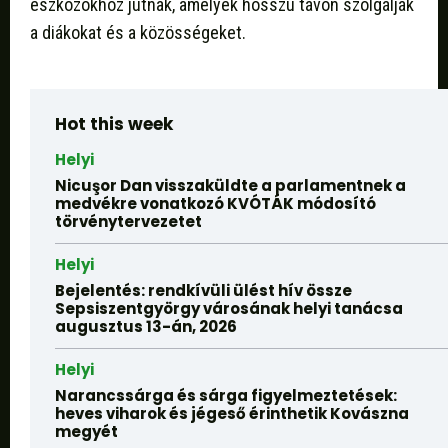
eszközökhöz jutnak, amelyek hosszú távon szolgálják
a diákokat és a közösségeket.
Hot this week
Helyi
Nicuşor Dan visszaküldte a parlamentnek a
medvékre vonatkozó KVÓTÁK módosító
törvénytervezetet
Helyi
Bejelentés: rendkívüli ülést hív össze
Sepsiszentgyörgy városának helyi tanácsa
augusztus 13-án, 2026
Helyi
Narancssárga és sárga figyelmeztetések:
heves viharok és jégeső érinthetik Kovászna
megyét