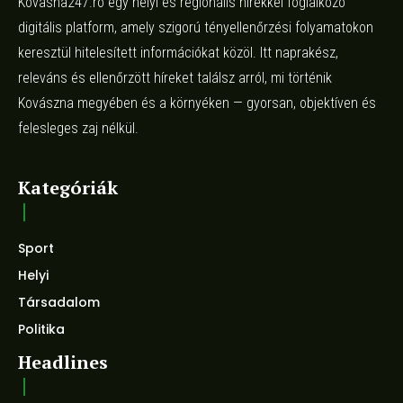
Kovasna247.ro egy helyi és regionális hírekkel foglalkozó
digitális platform, amely szigorú tényellenőrzési folyamatokon
keresztül hitelesített információkat közöl. Itt naprakész,
releváns és ellenőrzött híreket találsz arról, mi történik
Kovászna megyében és a környéken — gyorsan, objektíven és
felesleges zaj nélkül.
Kategóriák
Sport
Helyi
Társadalom
Politika
Headlines