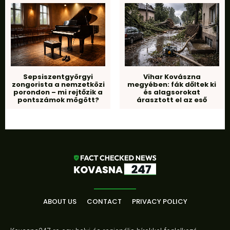
Sepsiszentgyörgyi
Vihar Kovászna
zongorista a nemzetközi
megyében: fák dőltek ki
porondon – mi rejtőzik a
és alagsorokat
pontszámok mögött?
árasztott el az eső
ABOUT US
CONTACT
PRIVACY POLICY