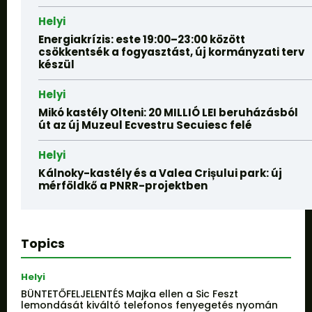
Helyi
Energiakrízis: este 19:00–23:00 között
csökkentsék a fogyasztást, új kormányzati terv
készül
Helyi
Mikó kastély Olteni: 20 MILLIÓ LEI beruházásból
út az új Muzeul Ecvestru Secuiesc felé
Helyi
Kálnoky-kastély és a Valea Crișului park: új
mérföldkő a PNRR-projektben
Topics
Helyi
BÜNTETŐFELJELENTÉS Majka ellen a Sic Feszt
lemondását kiváltó telefonos fenyegetés nyomán