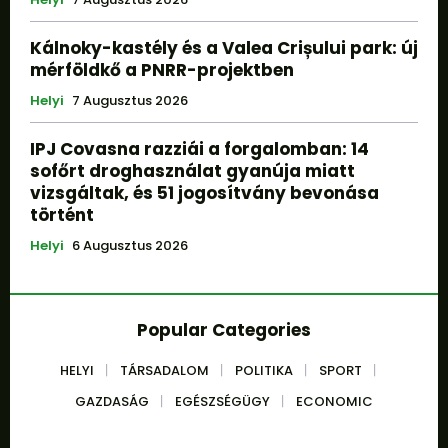
Kálnoky-kastély és a Valea Crișului park: új
mérföldkő a PNRR-projektben
Helyi
7 Augusztus 2026
IPJ Covasna razziái a forgalomban: 14
sofőrt droghasználat gyanúja miatt
vizsgáltak, és 51 jogosítvány bevonása
történt
Helyi
6 Augusztus 2026
Popular Categories
HELYI
TÁRSADALOM
POLITIKA
SPORT
GAZDASÁG
EGÉSZSÉGÜGY
ECONOMIC