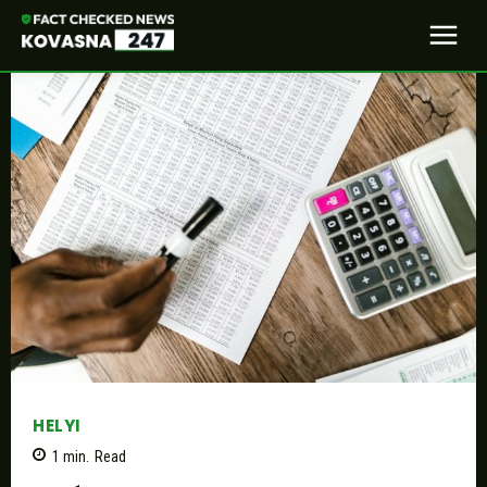
HELYI
1
min.
Read