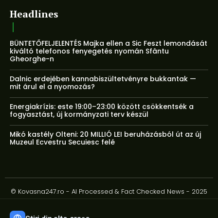
Headlines
BÜNTETŐFELJELENTÉS Majka ellen a Sic Feszt lemondását
kiváltó telefonos fenyegetés nyomán Sfântu
Gheorghe-n
Dalnic erdejében kannabiszültetvényre bukkantak —
mit árul el a nyomozás?
Energiakrízis: este 19:00–23:00 között csökkentsék a
fogyasztást, új kormányzati terv készül
Mikó kastély Olteni: 20 MILLIÓ LEI beruházásból út az új
Muzeul Ecvestru Secuiesc felé
© Kovasna247.ro - AI Processed & Fact Checked News - 2025