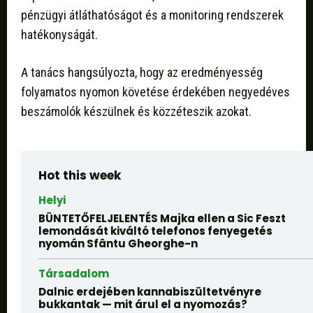
pénzügyi átláthatóságot és a monitoring rendszerek
hatékonyságát.
A tanács hangsúlyozta, hogy az eredményesség
folyamatos nyomon követése érdekében negyedéves
beszámolók készülnek és közzéteszik azokat.
Hot this week
Helyi
BÜNTETŐFELJELENTÉS Majka ellen a Sic Feszt
lemondását kiváltó telefonos fenyegetés
nyomán Sfântu Gheorghe-n
Társadalom
Dalnic erdejében kannabiszültetvényre
bukkantak — mit árul el a nyomozás?