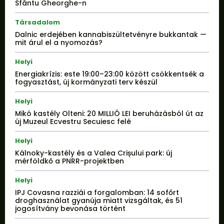
Sfântu Gheorghe-n
Társadalom
Dalnic erdejében kannabiszültetvényre bukkantak —
mit árul el a nyomozás?
Helyi
Energiakrízis: este 19:00–23:00 között csökkentsék a
fogyasztást, új kormányzati terv készül
Helyi
Mikó kastély Olteni: 20 MILLIÓ LEI beruházásból út az
új Muzeul Ecvestru Secuiesc felé
Helyi
Kálnoky-kastély és a Valea Crișului park: új
mérföldkő a PNRR-projektben
Helyi
IPJ Covasna razziái a forgalomban: 14 sofőrt
droghasználat gyanúja miatt vizsgáltak, és 51
jogosítvány bevonása történt