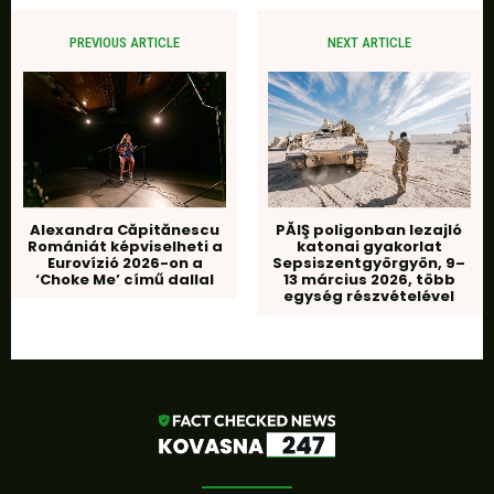
PREVIOUS ARTICLE
NEXT ARTICLE
Alexandra Căpitănescu
PĂIŞ poligonban lezajló
Romániát képviselheti a
katonai gyakorlat
Eurovízió 2026-on a
Sepsiszentgyörgyön, 9–
‘Choke Me’ című dallal
13 március 2026, több
egység részvételével