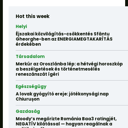
Hot this week
Helyi
Éjszakai közvilágítás-csökkentés Sfântu
Gheorghe-ben az ENERGIAMEGTAKARÍTÁS
érdekében
Társadalom
Merkúr az Oroszlánba lép: a hétvégi horoszkóp
a beszélgetések és történetmesélés
reneszánszát ígéri
Egészségügy
A lovak gyógyító ereje: jótékonysági nap
Chiurușon
Gazdaság
Moody’s megőrizte Románia Baa3 ratingjét,
NEGATÍV kilátással — hogyan reagálnak a