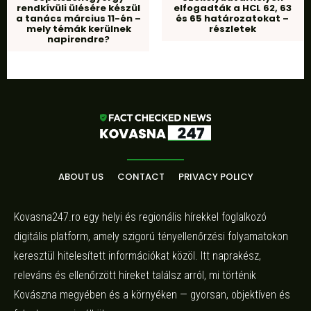
rendkívüli ülésére készül
elfogadták a HCL 62, 63
a tanács március 11-én –
és 65 határozatokat –
mely témák kerülnek
részletek
napirendre?
ABOUT US
CONTACT
PRIVACY POLICY
Kovasna247.ro egy helyi és regionális hírekkel foglalkozó
digitális platform, amely szigorú tényellenőrzési folyamatokon
keresztül hitelesített információkat közöl. Itt naprakész,
releváns és ellenőrzött híreket találsz arról, mi történik
Kovászna megyében és a környéken — gyorsan, objektíven és