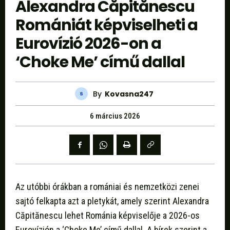
Alexandra Căpitănescu
Romániát képviselheti a
Eurovízió 2026-on a
‘Choke Me’ című dallal
By
Kovasna247
6 március 2026
Az utóbbi órákban a romániai és nemzetközi zenei
sajtó felkapta azt a pletykát, amely szerint Alexandra
Căpitănescu lehet Románia képviselője a 2026-os
Eurovízión a ‘Choke Me’ című dallal. A hírek szerint a