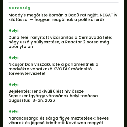
Gazdaság
Moody’s megőrizte Románia Baa3 ratingjét, NEGATÍV
kilátással — hogyan reagálnak a politikai erők
Helyi
Duna felé irányított vízáramlás a Cernavodă felé:
négy uszály süllyesztése, a Reactor 2 sorsa még
bizonytalan
Helyi
Nicuşor Dan visszaküldte a parlamentnek a
medvékre vonatkozó KVÓTÁK módosító
törvénytervezetet
Helyi
Bejelentés: rendkívüli ülést hív össze
Sepsiszentgyörgy városának helyi tanácsa
augusztus 13-án, 2026
Helyi
Narancssárga és sárga figyelmeztetések: heves
viharok és jégeső érinthetik Kovászna megyét