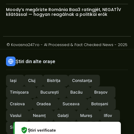
Moody’s megőrizte Románia Baa3 ratingjét, NEGATÍV
kilátással — hogyan reagálnak a politikai erők
© Kovasna247.ro - AI Processed & Fact Checked News - 2025
Știri din alte orașe
Iași
Cluj
Bistrița
Constanța
Timișoara
București
Bacău
Brașov
Craiova
Oradea
Suceava
Botoșani
Vaslui
Neamț
Galați
Mureș
Ilfov
Sibiu
Arad
Alba
Tulcea
Olt
Știri verificate