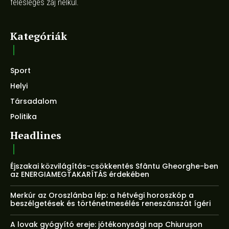
felesleges zaj nélkül.
Kategóriák
Sport
Helyi
Társadalom
Politika
Headlines
Éjszakai közvilágítás-csökkentés Sfântu Gheorghe-ben
az ENERGIAMEGTAKARÍTÁS érdekében
Merkúr az Oroszlánba lép: a hétvégi horoszkóp a
beszélgetések és történetmesélés reneszánszát ígéri
A lovak gyógyító ereje: jótékonysági nap Chiurușon