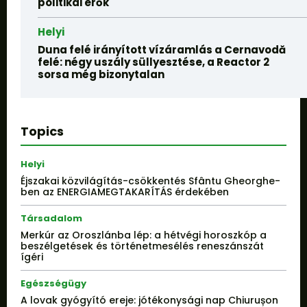
politikai erők
Helyi
Duna felé irányított vízáramlás a Cernavodă
felé: négy uszály süllyesztése, a Reactor 2
sorsa még bizonytalan
Topics
Helyi
Éjszakai közvilágítás-csökkentés Sfântu Gheorghe-
ben az ENERGIAMEGTAKARÍTÁS érdekében
Társadalom
Merkúr az Oroszlánba lép: a hétvégi horoszkóp a
beszélgetések és történetmesélés reneszánszát
ígéri
Egészségügy
A lovak gyógyító ereje: jótékonysági nap Chiurușon