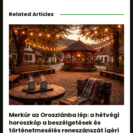
Related Articles
Merkúr az Oroszlánba lép: a hétvégi
horoszkóp a beszélgetések és
történetmesélés reneszánszát ígéri