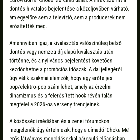
döntés hivatalos bejelentése a közeljövőben várható,
ám egyelőre sem a televízió, sem a producerek nem
erősítették meg.
Amennyiben igaz, a kiválasztás valószínűleg belső
döntés vagy nemzeti díj alapú kiválasztás után
történne, és a nyilvános bejelentést követően
kezdődhetne a promóciós időszak. A dal jellegéről
úgy vélik szakmai elemzők, hogy egy erőteljes
pop/elektro-pop szám lehet, amely az érzelmi
dinamizmus és a felerősített hook révén talán
megfelel a 2026-os verseny trendjeinek.
A közösségi médiában és a zenei fórumokon
megjelenők úgy értelmezik, hogy a címadó ‘Choke Me’
erős látványos megoldásokkal párosuló előadásban