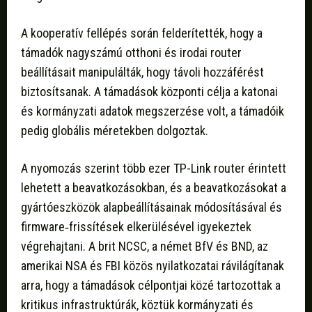
A kooperatív fellépés során felderítették, hogy a
támadók nagyszámú otthoni és irodai router
beállításait manipulálták, hogy távoli hozzáférést
biztosítsanak. A támadások központi célja a katonai
és kormányzati adatok megszerzése volt, a támadóik
pedig globális méretekben dolgoztak.
A nyomozás szerint több ezer TP-Link router érintett
lehetett a beavatkozásokban, és a beavatkozásokat a
gyártóeszközök alapbeállításainak módosításával és
firmware‑frissítések elkerülésével igyekeztek
végrehajtani. A brit NCSC, a német BfV és BND, az
amerikai NSA és FBI közös nyilatkozatai rávilágítanak
arra, hogy a támadások célpontjai közé tartozottak a
kritikus infrastruktúrák, köztük kormányzati és