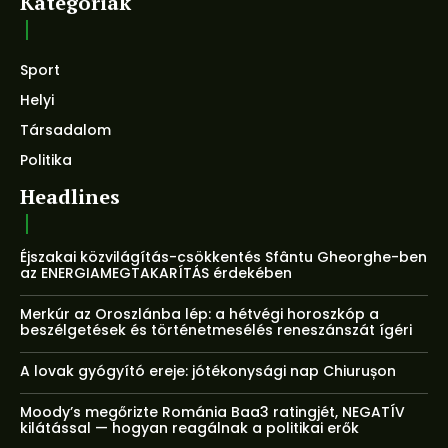
Kategóriák
Sport
Helyi
Társadalom
Politika
Headlines
Éjszakai közvilágítás-csökkentés Sfântu Gheorghe-ben
az ENERGIAMEGTAKARÍTÁS érdekében
Merkúr az Oroszlánba lép: a hétvégi horoszkóp a
beszélgetések és történetmesélés reneszánszát ígéri
A lovak gyógyító ereje: jótékonysági nap Chiurușon
Moody’s megőrizte Románia Baa3 ratingjét, NEGATÍV
kilátással — hogyan reagálnak a politikai erők