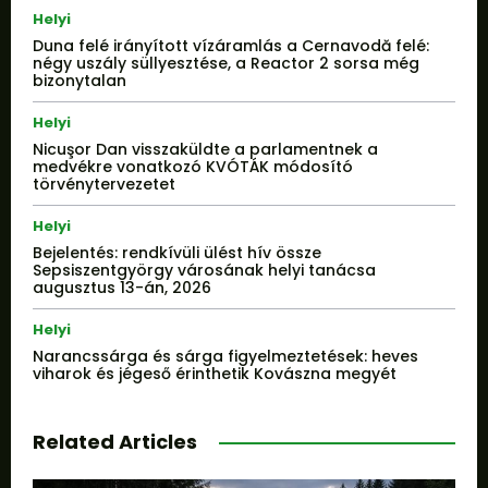
Helyi
Duna felé irányított vízáramlás a Cernavodă felé:
négy uszály süllyesztése, a Reactor 2 sorsa még
bizonytalan
Helyi
Nicuşor Dan visszaküldte a parlamentnek a
medvékre vonatkozó KVÓTÁK módosító
törvénytervezetet
Helyi
Bejelentés: rendkívüli ülést hív össze
Sepsiszentgyörgy városának helyi tanácsa
augusztus 13-án, 2026
Helyi
Narancssárga és sárga figyelmeztetések: heves
viharok és jégeső érinthetik Kovászna megyét
Related Articles