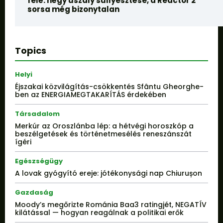
felé: négy uszály süllyesztése, a Reactor 2
sorsa még bizonytalan
Topics
Helyi
Éjszakai közvilágítás-csökkentés Sfântu Gheorghe-
ben az ENERGIAMEGTAKARÍTÁS érdekében
Társadalom
Merkúr az Oroszlánba lép: a hétvégi horoszkóp a
beszélgetések és történetmesélés reneszánszát
ígéri
Egészségügy
A lovak gyógyító ereje: jótékonysági nap Chiurușon
Gazdaság
Moody’s megőrizte Románia Baa3 ratingjét, NEGATÍV
kilátással — hogyan reagálnak a politikai erők