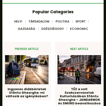
Popular Categories
HELYI
TÁRSADALOM
POLITIKA
SPORT
GAZDASÁG
EGÉSZSÉGÜGY
ECONOMIC
PREVIOUS ARTICLE
NEXT ARTICLE
Ingyenes diákbérletek
TŰZ a volt
Sfântu Gheorghe: mi
Szakszervezetek
változik az igénylésben?
Kulturházában Sfântu
Gheorghe – JANDARMOK
és SMURD beavatkozása