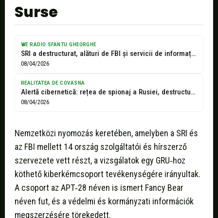
Surse
WE RADIO SFANTU GHEORGHE
SRI a destructurat, alături de FBI și servicii de informații din alte...
08/04/2026
REALITATEA DE COVASNA
Alertă cibernetică: rețea de spionaj a Rusiei, destructurată de FBI și cu...
08/04/2026
Nemzetközi nyomozás keretében, amelyben a SRI és
az FBI mellett 14 ország szolgáltatói és hírszerző
szervezete vett részt, a vizsgálatok egy GRU‑hoz
köthető kiberkémcsoport tevékenységére irányultak.
A csoport az APT‑28 néven is ismert Fancy Bear
néven fut, és a védelmi és kormányzati információk
megszerzésére törekedett.