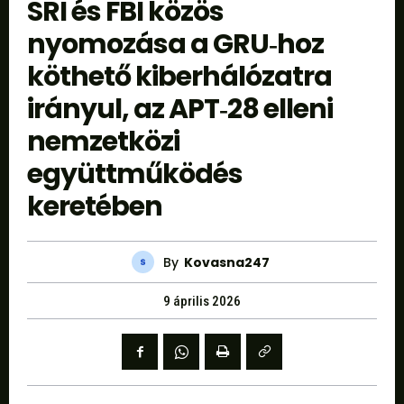
SRI és FBI közös
nyomozása a GRU‑hoz
köthető kiberhálózatra
irányul, az APT‑28 elleni
nemzetközi
együttműködés
keretében
By
Kovasna247
9 április 2026