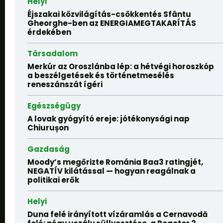
Helyi
Éjszakai közvilágítás-csökkentés Sfântu
Gheorghe-ben az ENERGIAMEGTAKARÍTÁS
érdekében
Társadalom
Merkúr az Oroszlánba lép: a hétvégi horoszkóp
a beszélgetések és történetmesélés
reneszánszát ígéri
Egészségügy
A lovak gyógyító ereje: jótékonysági nap
Chiurușon
Gazdaság
Moody’s megőrizte Románia Baa3 ratingjét,
NEGATÍV kilátással — hogyan reagálnak a
politikai erők
Helyi
Duna felé irányított vízáramlás a Cernavodă