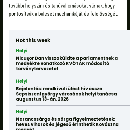
további helyszíni és tanúvallomásokat várnak, hogy
pontosítsák a baleset mechanikáját és felelősségét.
Hot this week
Helyi
Nicuşor Dan visszaküldte a parlamentnek a
medvékre vonatkozó KVÓTÁK módosító
törvénytervezetet
Helyi
Bejelentés: rendkívüli ülést hív össze
Sepsiszentgyörgy városának helyi tanácsa
augusztus 13-án, 2026
Helyi
Narancssárga és sárga figyelmeztetések:
heves viharok és jégeső érinthetik Kovászna
megyét