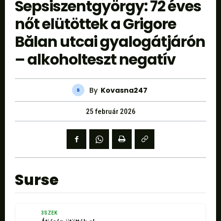
Sepsiszentgyörgy: 72 éves
nőt elütöttek a Grigore
Bălan utcai gyalogátjárón
– alkoholteszt negatív
By
Kovasna247
25 február 2026
Surse
3SZEK