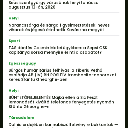
Sepsiszentgyörgy városának helyi tanácsa
augusztus 13-án, 2026
Helyi
Narancssárga és sárga figyelmeztetések: heves
viharok és jégeső érinthetik Kovászna megyét
Sport
TAS döntés Cosmin Matei ügyében: a Sepsi OSK
kapitánya sorsa mennyire érinti a csapatot?
Egészségügy
Sürgős humánitárius felhívás: a Tiberiu Pethő
családja AB (IV) RH POSITÍV trombocita-donorokat
keres Sfântu Gheorghe-ben
Helyi
BÜNTETŐFELJELENTÉS Majka ellen a Sic Feszt
lemondását kiváltó telefonos fenyegetés nyomán
Sfântu Gheorghe-n
Társadalom
Dalnic erdejében kannabiszültetvényre bukkantak —