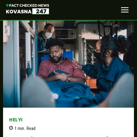
HELYI
1
min.
Read