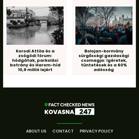
Korodi Attila és a
Bolojan-kormány
zsögödi fórum:
sürgősségi gazdasági
hódgátak, parkolási
csomagja: ígéretek,
botrány és Harom-híd
tüntetések és a 60%
10,9 millió lejért
adósság
ABOUT US
CONTACT
PRIVACY POLICY