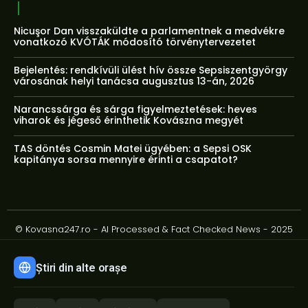
Nicuşor Dan visszaküldte a parlamentnek a medvékre
vonatkozó KVÓTÁK módosító törvénytervezetet
Bejelentés: rendkívüli ülést hív össze Sepsiszentgyörgy
városának helyi tanácsa augusztus 13-án, 2026
Narancssárga és sárga figyelmeztetések: heves
viharok és jégeső érinthetik Kovászna megyét
TAS döntés Cosmin Matei ügyében: a Sepsi OSK
kapitánya sorsa mennyire érinti a csapatot?
© Kovasna247.ro - AI Processed & Fact Checked News - 2025
Știri din alte orașe