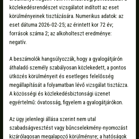
közlekedésrendészet vizsgálatot indított az eset
körülményeinek tisztázására. Numerikus adatok: az
eset dátuma 2026-02-25; az érintett kor 72 év;
források száma 2; az alkoholteszt eredménye:
negatív.
A beszámolók hangsúlyozzák, hogy a gyalogátjárón
áthaladó személy szabályosan közlekedett, a pontos
ütközés körülményeit és esetleges felelősség
megállapítását a folyamatban lévő vizsgálat tisztázza.
A közösségi és közlekedésbiztonsági üzenet
egyértelmű: óvatosság, figyelem a gyalogátjárókon.
Az ügy jelenlegi állása szerint nem utal
szabadságvesztést vagy bűncselekmény-nyomozást
kizárólagosan megalapozó körülményre; a hatóságok