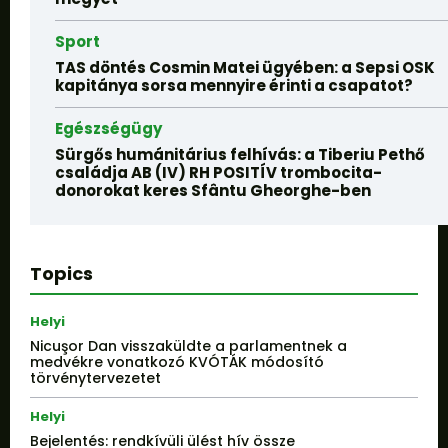
Sport
TAS döntés Cosmin Matei ügyében: a Sepsi OSK
kapitánya sorsa mennyire érinti a csapatot?
Egészségügy
Sürgős humánitárius felhívás: a Tiberiu Pethő
családja AB (IV) RH POSITÍV trombocita-
donorokat keres Sfântu Gheorghe-ben
Topics
Helyi
Nicuşor Dan visszaküldte a parlamentnek a
medvékre vonatkozó KVÓTÁK módosító
törvénytervezetet
Helyi
Bejelentés: rendkívüli ülést hív össze