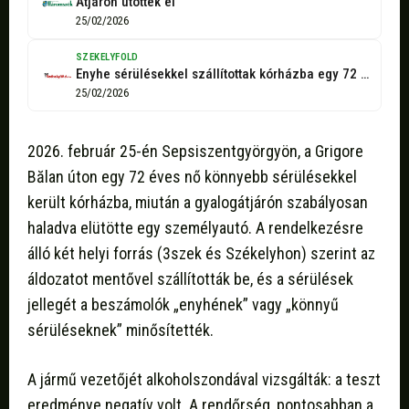
Átjárón ütötték el
25/02/2026
SZEKELYFOLD
Enyhe sérülésekkel szállítottak kórházba egy 72 éves nőt Sepsiszentgyörgyön, miután egy személyautó...
25/02/2026
2026. február 25-én Sepsiszentgyörgyön, a Grigore
Bălan úton egy 72 éves nő könnyebb sérülésekkel
került kórházba, miután a gyalogátjárón szabályosan
haladva elütötte egy személyautó. A rendelkezésre
álló két helyi forrás (3szek és Székelyhon) szerint az
áldozatot mentővel szállították be, és a sérülések
jellegét a beszámolók „enyhének” vagy „könnyű
sérüléseknek” minősítették.
A jármű vezetőjét alkoholszondával vizsgálták: a teszt
eredménye negatív volt. A rendőrség, pontosabban a