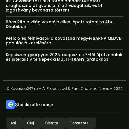
IPJ Covasna razziái a forgalomban: 14 sofőrt
droghasználat gyanúja miatt vizsgáltak, és 51
jogosítvány bevonása történt
Bács Rita a világ vezetője ellen lépett tatamira Abu
Dhabiban
Petíció és felhívások a Kovászna megyei BARNA MEDVE-
populáció kezelésére
Sepsiszentgyörgyön 2026. augusztus 7-től új útvonalak
és interaktív térképek a MULTI-TRANS járatokhoz
© Kovasna247.ro - AI Processed & Fact Checked News - 2025
Știri din alte orașe
Iași
Cluj
Bistrița
Constanța