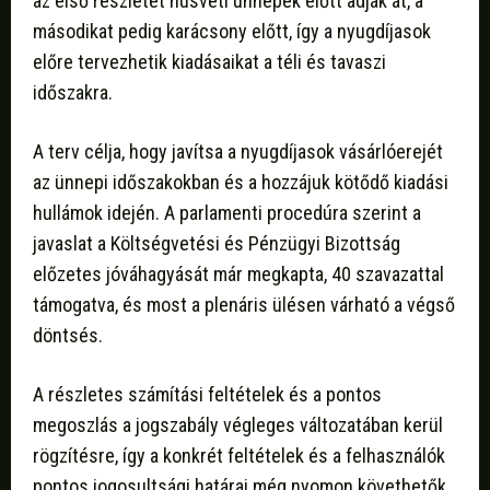
az első részletet húsvéti ünnepek előtt adják át, a
másodikat pedig karácsony előtt, így a nyugdíjasok
előre tervezhetik kiadásaikat a téli és tavaszi
időszakra.
A terv célja, hogy javítsa a nyugdíjasok vásárlóerejét
az ünnepi időszakokban és a hozzájuk kötődő kiadási
hullámok idején. A parlamenti procedúra szerint a
javaslat a Költségvetési és Pénzügyi Bizottság
előzetes jóváhagyását már megkapta, 40 szavazattal
támogatva, és most a plenáris ülésen várható a végső
döntsés.
A részletes számítási feltételek és a pontos
megoszlás a jogszabály végleges változatában kerül
rögzítésre, így a konkrét feltételek és a felhasználók
pontos jogosultsági határai még nyomon követhetők