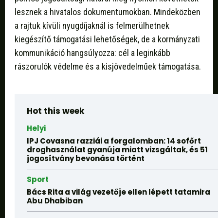
lesznek a hivatalos dokumentumokban. Mindeközben
a rajtuk kívüli nyugdíjaknál is felmerülhetnek
kiegészítő támogatási lehetőségek, de a kormányzati
kommunikáció hangsúlyozza: cél a leginkább
rászorulók védelme és a kisjövedelműek támogatása.
Hot this week
Helyi
IPJ Covasna razziái a forgalomban: 14 sofőrt
droghasználat gyanúja miatt vizsgáltak, és 51
jogosítvány bevonása történt
Sport
Bács Rita a világ vezetője ellen lépett tatamira
Abu Dhabiban