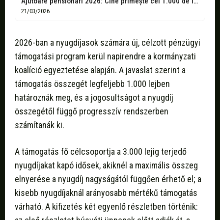
Ajutoare pensionari 2026: Cine primește cei 1.000 de lei și care sunt...
21/03/2026
2026-ban a nyugdíjasok számára új, célzott pénzügyi
támogatási program kerül napirendre a kormányzati
koalíció egyeztetése alapján. A javaslat szerint a
támogatás összegét legfeljebb 1.000 lejben
határoznák meg, és a jogosultságot a nyugdíj
összegétől függő progresszív rendszerben
számítanák ki.
A támogatás fő célcsoportja a 3.000 lejig terjedő
nyugdíjakat kapó idősek, akiknél a maximális összeg
elnyerése a nyugdíj nagyságától függően érhető el; a
kisebb nyugdíjaknál arányosabb mértékű támogatás
várható. A kifizetés két egyenlő részletben történik: