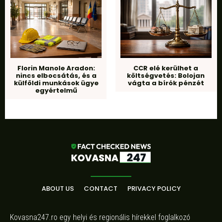
Florin Manole Aradon:
CCR elé kerülhet a
nincs elbocsátás, és a
költségvetés: Bolojan
külföldi munkások ügye
vágta a bírók pénzét
egyértelmű
ABOUT US
CONTACT
PRIVACY POLICY
Kovasna247.ro egy helyi és regionális hírekkel foglalkozó