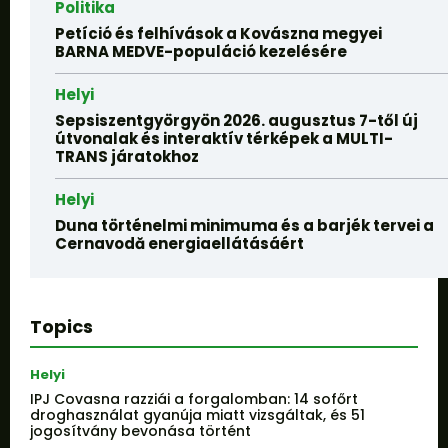
Politika
Petíció és felhívások a Kovászna megyei
BARNA MEDVE-populáció kezelésére
Helyi
Sepsiszentgyörgyön 2026. augusztus 7-től új
útvonalak és interaktív térképek a MULTI-
TRANS járatokhoz
Helyi
Duna történelmi minimuma és a barjék tervei a
Cernavodă energiaellátásáért
Topics
Helyi
IPJ Covasna razziái a forgalomban: 14 sofőrt
droghasználat gyanúja miatt vizsgáltak, és 51
jogosítvány bevonása történt