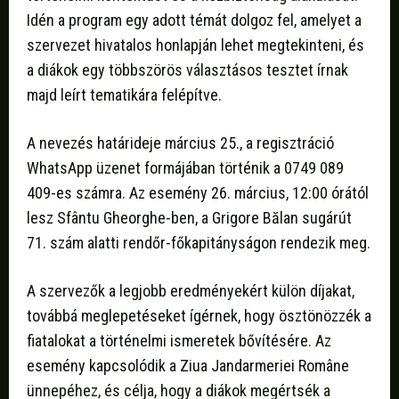
Idén a program egy adott témát dolgoz fel, amelyet a
szervezet hivatalos honlapján lehet megtekinteni, és
a diákok egy többszörös választásos tesztet írnak
majd leírt tematikára felépítve.
A nevezés határideje március 25., a regisztráció
WhatsApp üzenet formájában történik a 0749 089
409-es számra. Az esemény 26. március, 12:00 órától
lesz Sfântu Gheorghe-ben, a Grigore Bălan sugárút
71. szám alatti rendőr-főkapitányságon rendezik meg.
A szervezők a legjobb eredményekért külön díjakat,
továbbá meglepetéseket ígérnek, hogy ösztönözzék a
fiatalokat a történelmi ismeretek bővítésére. Az
esemény kapcsolódik a Ziua Jandarmeriei Române
ünnepéhez, és célja, hogy a diákok megértsék a