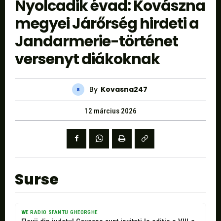
Nyolcadik évad: Kovászna
megyei Járőrség hirdeti a
Jandarmerie-történet
versenyt diákoknak
By
Kovasna247
12 március 2026
Surse
WE RADIO SFANTU GHEORGHE