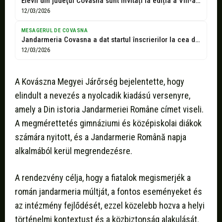
Elevii din judeţul Covasna sunt invitați la ediția a VIII-a a concursului...
12/03/2026
MESAGERUL DE COVASNA
Jandarmeria Covasna a dat startul înscrierilor la cea de a VIII-a ediție...
12/03/2026
A Kovászna Megyei Járőrség bejelentette, hogy
elindult a nevezés a nyolcadik kiadású versenyre,
amely a Din istoria Jandarmeriei Române címet viseli.
A megmérettetés gimnáziumi és középiskolai diákok
számára nyitott, és a Jandarmerie Română napja
alkalmából kerül megrendezésre.
A rendezvény célja, hogy a fiatalok megismerjék a
román jandarmeria múltját, a fontos eseményeket és
az intézmény fejlődését, ezzel közelebb hozva a helyi
történelmi kontextust és a közbiztonság alakulását.