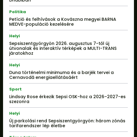
Politika
Petíció és felhívások a Kovászna megyei BARNA
MEDVE-populáció kezelésére
Helyi
Sepsiszentgyörgyön 2026. augusztus 7-től új
útvonalak és interaktív térképek a MULTI-TRANS
járatokhoz
Helyi
Duna történelmi minimuma és a barjék tervei a
Cernavodă energiaellátásáért
Sport
Lindsay Rose érkezik Sepsi OSK-hoz a 2026–2027-es
szezonra
Helyi
Új parkolási rend Sepsiszentgyörgyön: három zónás
tarifarendszer lép életbe