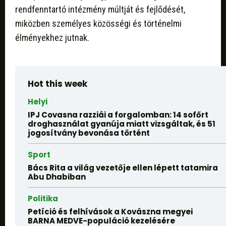
rendfenntartó intézmény múltját és fejlődését,
miközben személyes közösségi és történelmi
élményekhez jutnak.
Hot this week
Helyi
IPJ Covasna razziái a forgalomban: 14 sofőrt
droghasználat gyanúja miatt vizsgáltak, és 51
jogosítvány bevonása történt
Sport
Bács Rita a világ vezetője ellen lépett tatamira
Abu Dhabiban
Politika
Petíció és felhívások a Kovászna megyei
BARNA MEDVE-populáció kezelésére