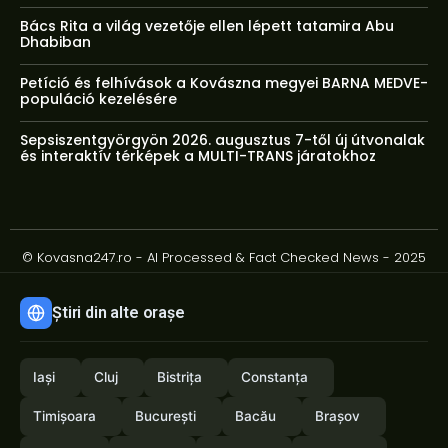
Bács Rita a világ vezetője ellen lépett tatamira Abu
Dhabiban
Petíció és felhívások a Kovászna megyei BARNA MEDVE-
populáció kezelésére
Sepsiszentgyörgyön 2026. augusztus 7-től új útvonalak
és interaktív térképek a MULTI-TRANS járatokhoz
© Kovasna247.ro - AI Processed & Fact Checked News - 2025
Știri din alte orașe
Iași
Cluj
Bistrița
Constanța
Timișoara
București
Bacău
Brașov