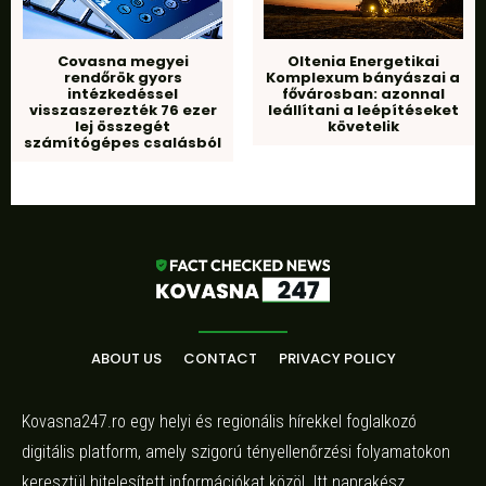
Covasna megyei
Oltenia Energetikai
rendőrök gyors
Komplexum bányászai a
intézkedéssel
fővárosban: azonnal
visszaszerezték 76 ezer
leállítani a leépítéseket
lej összegét
követelik
számítógépes csalásból
ABOUT US
CONTACT
PRIVACY POLICY
Kovasna247.ro egy helyi és regionális hírekkel foglalkozó
digitális platform, amely szigorú tényellenőrzési folyamatokon
keresztül hitelesített információkat közöl. Itt naprakész,