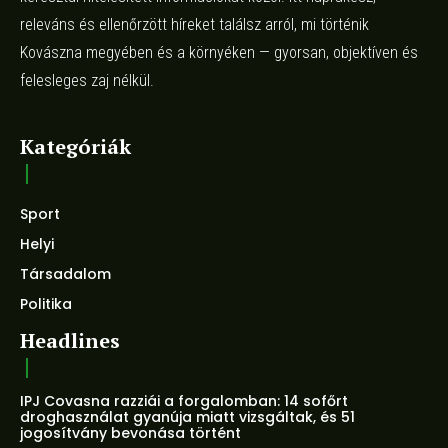
releváns és ellenőrzött híreket találsz arról, mi történik
Kovászna megyében és a környéken — gyorsan, objektíven és
felesleges zaj nélkül.
Kategóriák
Sport
Helyi
Társadalom
Politika
Headlines
IPJ Covasna razziái a forgalomban: 14 sofőrt
droghasználat gyanúja miatt vizsgáltak, és 51
jogosítvány bevonása történt