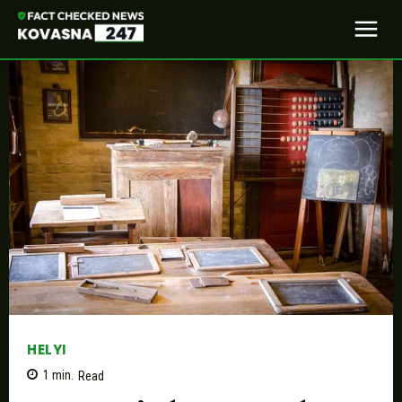
HELYI
1
min.
Read