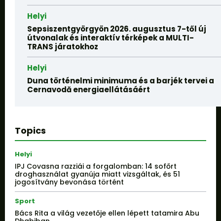
Helyi
Sepsiszentgyörgyön 2026. augusztus 7-től új
útvonalak és interaktív térképek a MULTI-
TRANS járatokhoz
Helyi
Duna történelmi minimuma és a barjék tervei a
Cernavodă energiaellátásáért
Topics
Helyi
IPJ Covasna razziái a forgalomban: 14 sofőrt
droghasználat gyanúja miatt vizsgáltak, és 51
jogosítvány bevonása történt
Sport
Bács Rita a világ vezetője ellen lépett tatamira Abu
Dhabiban