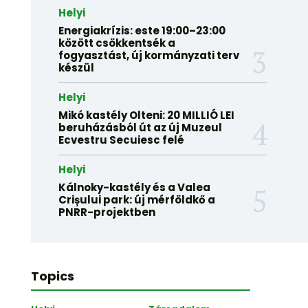
Helyi
Energiakrízis: este 19:00–23:00
között csökkentsék a
fogyasztást, új kormányzati terv
készül
Helyi
Mikó kastély Olteni: 20 MILLIÓ LEI
beruházásból út az új Muzeul
Ecvestru Secuiesc felé
Helyi
Kálnoky-kastély és a Valea
Crișului park: új mérföldkő a
PNRR-projektben
Topics