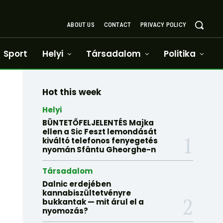
ABOUT US
CONTACT
PRIVACY POLICY
Sport
Helyi
Társadalom
Politika
Hot this week
Helyi
BÜNTETŐFELJELENTÉS Majka
ellen a Sic Feszt lemondását
kiváltó telefonos fenyegetés
nyomán Sfântu Gheorghe-n
Társadalom
Dalnic erdejében
kannabiszültetvényre
bukkantak — mit árul el a
nyomozás?