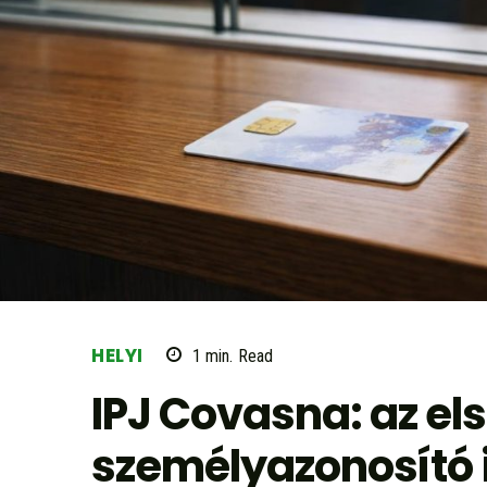
HELYI
1
min.
Read
IPJ Covasna: az el
személyazonosító 