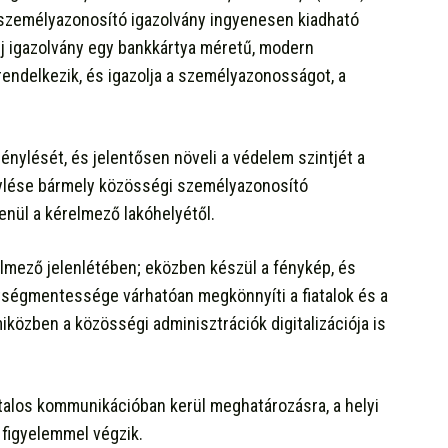
s személyazonosító igazolvány ingyenesen kiadható
új igazolvány egy bankkártya méretű, modern
endelkezik, és igazolja a személyazonosságot, a
igénylését, és jelentősen növeli a védelem szintjét a
énylése bármely közösségi személyazonosító
lenül a kérelmező lakóhelyétől.
lmező jelenlétében; eközben készül a fénykép, és
öltségmentessége várhatóan megkönnyíti a fiatalok és a
iközben a közösségi adminisztrációk digitalizációja is
vatalos kommunikációban kerül meghatározásra, a helyi
 figyelemmel végzik.