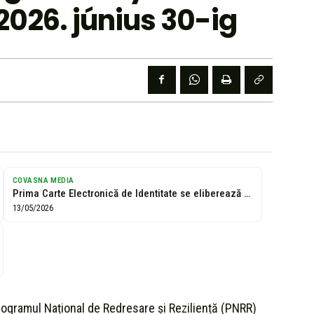
026. június 30-ig
COVASNA MEDIA
Prima Carte Electronică de Identitate se eliberează gratuit până la 30 iunie...
13/05/2026
rogramul Național de Redresare și Reziliență (PNRR)