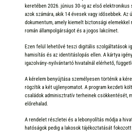
keretében 2026. június 30-ig az első elektroniku
azok számára, akik 14 évesek vagy idősebbek. Az 
dokumentum, amely kiemelt biztonsági elemekkel r
román állampolgárságot és a jogos lakcímet.
Ezen felül lehetővé teszi digitális szolgáltatások 
hamisítás és az identitáslopás ellen. A kártya ig
igazolvány-nyilvántartó hivatalnál elérhető, függet
A kérelem benyújtása személyesen történik a kére
rögzítik a két ujjlenyomatot. A program kezdeti k
családok adminisztratív terheinek csökkentését, m
előrehalad.
A rendelet részletei és a lebonyolítás módja a hi
hatóságok pedig a lakosok tájékoztatását fokozott