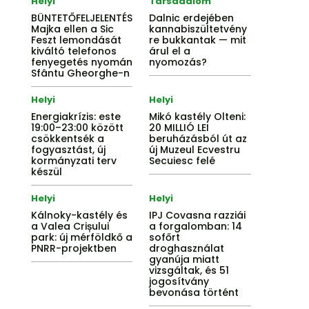
Helyi
Társadalom
BÜNTETŐFELJELENTÉS
Dalnic erdejében
Majka ellen a Sic
kannabiszültetvény
Feszt lemondását
re bukkantak — mit
kiváltó telefonos
árul el a
fenyegetés nyomán
nyomozás?
Sfântu Gheorghe-n
Helyi
Helyi
Energiakrízis: este
Mikó kastély Olteni:
19:00–23:00 között
20 MILLIÓ LEI
csökkentsék a
beruházásból út az
fogyasztást, új
új Muzeul Ecvestru
kormányzati terv
Secuiesc felé
készül
Helyi
Helyi
Kálnoky-kastély és
IPJ Covasna razziái
a Valea Crișului
a forgalomban: 14
park: új mérföldkő a
sofőrt
PNRR-projektben
droghasználat
gyanúja miatt
vizsgáltak, és 51
jogosítvány
bevonása történt