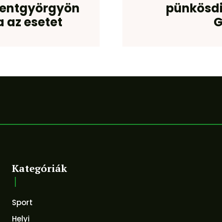
szentgyörgyön
pünkösdi
a az esetet
G
Kategóriák
Sport
Helyi