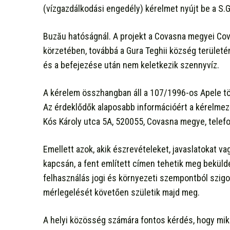
(vízgazdálkodási engedély) kérelmet nyújt be a S.G
Buzău hatóságnál. A projekt a Covasna megyei Co
körzetében, továbbá a Gura Teghii község területén
és a befejezése után nem keletkezik szennyvíz.
A kérelem összhangban áll a 107/1996-os Apele tö
Az érdeklődők alaposabb információért a kérelme
Kós Károly utca 5A, 520055, Covasna megye, telef
Emellett azok, akik észrevételeket, javaslatokat v
kapcsán, a fent említett címen tehetik meg bekül
felhasználás jogi és környezeti szempontból szigo
mérlegelését követően születik majd meg.
A helyi közösség számára fontos kérdés, hogy mikén