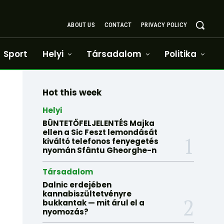
ABOUT US
CONTACT
PRIVACY POLICY
Sport
Helyi
Társadalom
Politika
Hot this week
Helyi
BÜNTETŐFELJELENTÉS Majka
ellen a Sic Feszt lemondását
kiváltó telefonos fenyegetés
nyomán Sfântu Gheorghe-n
Társadalom
Dalnic erdejében
kannabiszültetvényre
bukkantak — mit árul el a
nyomozás?