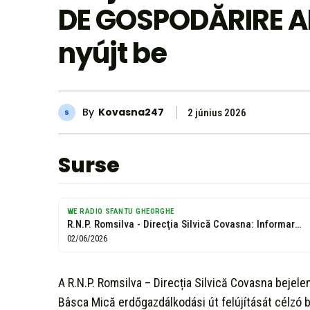
DE GOSPODĂRIRE A
nyújt be
By
Kovasna247
2 június 2026
Surse
WE RADIO SFANTU GHEORGHE
R.N.P. Romsilva - Direcţia Silvică Covasna: Informare - We Radio Sfântu Gheorghe
02/06/2026
A R.N.P. Romsilva – Direcția Silvică Covasna bejel
Bâsca Mică erdőgazdálkodási út felújítását célzó 