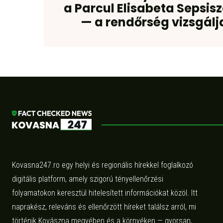
a Parcul Elisabeta Sepsi
— a rendőrség vizsgálj
Kovasna247.ro egy helyi és regionális hírekkel foglalkozó
digitális platform, amely szigorú tényellenőrzési
folyamatokon keresztül hitelesített információkat közöl. Itt
naprakész, releváns és ellenőrzött híreket találsz arról, mi
történik Kovászna megyében és a környéken — gyorsan,