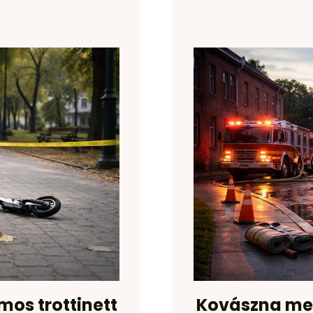
omos trottinett
Kovászna meg