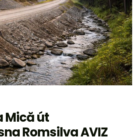
 Mică út
asna Romsilva AVIZ