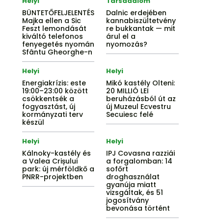
Helyi
Társadalom
BÜNTETŐFELJELENTÉS
Dalnic erdejében
Majka ellen a Sic
kannabiszültetvény
Feszt lemondását
re bukkantak — mit
kiváltó telefonos
árul el a
fenyegetés nyomán
nyomozás?
Sfântu Gheorghe-n
Helyi
Helyi
Energiakrízis: este
Mikó kastély Olteni:
19:00–23:00 között
20 MILLIÓ LEI
csökkentsék a
beruházásból út az
fogyasztást, új
új Muzeul Ecvestru
kormányzati terv
Secuiesc felé
készül
Helyi
Helyi
Kálnoky-kastély és
IPJ Covasna razziái
a Valea Crișului
a forgalomban: 14
park: új mérföldkő a
sofőrt
PNRR-projektben
droghasználat
gyanúja miatt
vizsgáltak, és 51
jogosítvány
bevonása történt