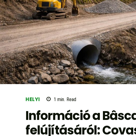
HELYI
1
min.
Read
Információ a Bâsca
felújításáról: Cov