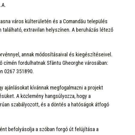
.A.
vasna város külterületén és a Comandău település
 található, extravilan helyszínen. A beruházás létező
rvénnyel, annak módosításaival és kiegészítéseivel.
ző címén fordulhatnak Sfântu Gheorghe városában:
on 0267 351890.
agy ajánlásokat kívánnak megfogalmazni a projekt
désüket. A közlemény hangsúlyozza, hogy a
rúan szabályozott, és a döntés a hatóságok átfogó
t befolyásolja a szóban forgó út felújítása a