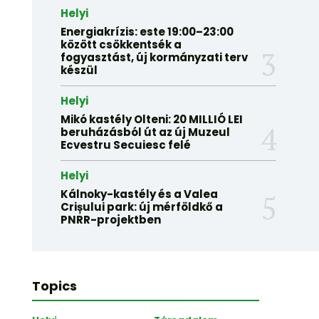
Helyi
Energiakrízis: este 19:00–23:00
között csökkentsék a
fogyasztást, új kormányzati terv
készül
Helyi
Mikó kastély Olteni: 20 MILLIÓ LEI
beruházásból út az új Muzeul
Ecvestru Secuiesc felé
Helyi
Kálnoky-kastély és a Valea
Crișului park: új mérföldkő a
PNRR-projektben
Topics