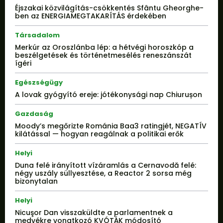
Éjszakai közvilágítás-csökkentés Sfântu Gheorghe-
ben az ENERGIAMEGTAKARÍTÁS érdekében
Társadalom
Merkúr az Oroszlánba lép: a hétvégi horoszkóp a
beszélgetések és történetmesélés reneszánszát
ígéri
Egészségügy
A lovak gyógyító ereje: jótékonysági nap Chiurușon
Gazdaság
Moody’s megőrizte Románia Baa3 ratingjét, NEGATÍV
kilátással — hogyan reagálnak a politikai erők
Helyi
Duna felé irányított vízáramlás a Cernavodă felé:
négy uszály süllyesztése, a Reactor 2 sorsa még
bizonytalan
Helyi
Nicuşor Dan visszaküldte a parlamentnek a
medvékre vonatkozó KVÓTÁK módosító