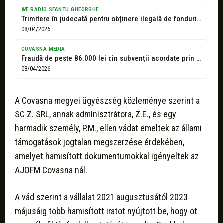
WE RADIO SFANTU GHEORGHE
Trimitere în judecată pentru obţinere ilegală de fonduri la o firmă din...
08/04/2026
COVASNA MEDIA
Fraudă de peste 86.000 lei din subvenții acordate prin AJOFM Covasna: trei...
08/04/2026
A Covasna megyei ügyészség közleménye szerint a
SC Z. SRL, annak adminisztrátora, Z.E., és egy
harmadik személy, P.M., ellen vádat emeltek az állami
támogatások jogtalan megszerzése érdekében,
amelyet hamisított dokumentumokkal igényeltek az
AJOFM Covasna nál.
A vád szerint a vállalat 2021 augusztusától 2023
májusáig több hamisított iratot nyújtott be, hogy öt