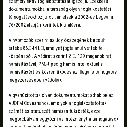
személy fiktív foglalkoztatását igazolja. Ezekkel a
dokumentumokkal a társaság olyan foglalkoztatási
támogatásokhoz jutott, amelyek a 2002-es Legea nr.
76/2002 alapján kerültek kiutalásra.
A nyomozók szerint az ügy összegének becsült
értéke 86.344 LEI, amelyet jogtalanul vettek fel
közpénzből. A vádirat szerint Z.E. 129 magánokirat
hamisításával, P.M.-t pedig hamis intellektuális
hamisításért és közreműködés az illegális támogatás
megszerzésében vádolják.
A gyanúsítottak olyan dokumentumokat adtak be az
AJOFM Covasnahoz, amelyek a foglalkoztatottak
számát és státuszát hamisan tükrözték, ezzel
megpróbálva meggyőzni az intézményt a támogatások
jogosultságáról. Az eljárás most a bíróság elé került, a