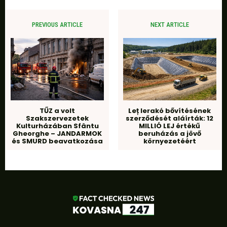
PREVIOUS ARTICLE
NEXT ARTICLE
TŰZ a volt
Leț lerakó bővítésének
Szakszervezetek
szerződését aláírták: 12
Kulturházában Sfântu
MILLIÓ LEJ értékű
Gheorghe – JANDARMOK
beruházás a jövő
és SMURD beavatkozása
környezetéért