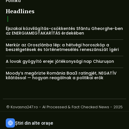
Politika
Headlines
Éjszakai közvilágítás-csökkentés Sfântu Gheorghe-ben
az ENERGIAMEGTAKARÍTÁS érdekében
Merkúr az Oroszlánba lép: a hétvégi horoszkóp a
beszélgetések és történetmesélés reneszánszát ígéri
A lovak gyógyító ereje: jótékonysági nap Chiurușon
Moody’s megőrizte Románia Baa3 ratingjét, NEGATÍV
kilátással — hogyan reagálnak a politikai erők
© Kovasna247.ro - AI Processed & Fact Checked News - 2025
Știri din alte orașe