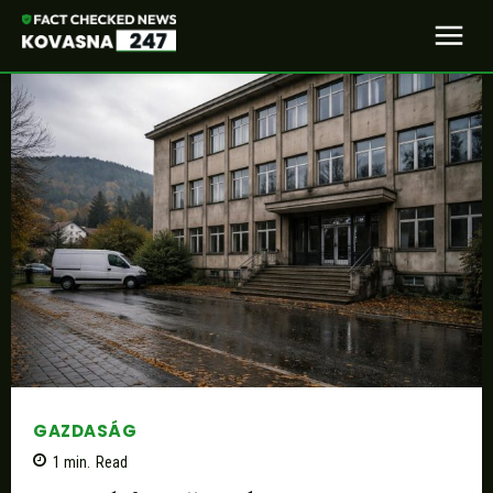
GAZDASÁG
1
min.
Read