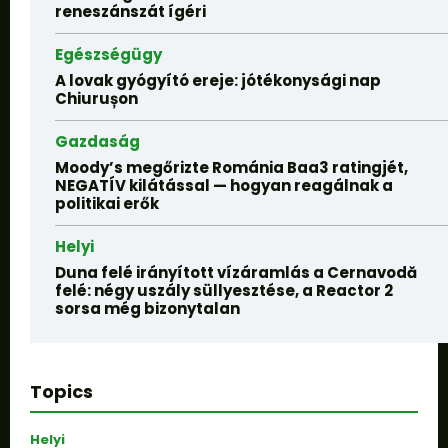
reneszánszát ígéri
Egészségügy
A lovak gyógyító ereje: jótékonysági nap
Chiurușon
Gazdaság
Moody’s megőrizte Románia Baa3 ratingjét,
NEGATÍV kilátással — hogyan reagálnak a
politikai erők
Helyi
Duna felé irányított vízáramlás a Cernavodă
felé: négy uszály süllyesztése, a Reactor 2
sorsa még bizonytalan
Topics
Helyi