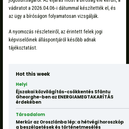
vádiratot a 2026.04.06-i dátummal készítették el, és
az ügy a bíróságon folyamatosan vizsgálják.
A nyomozás részleteiről, az érintett felek jogi
képviselőinek álláspontjáról később adnak
tájékoztatást.
Hot this week
Helyi
Éjszakai közvilágítás-csökkentés Sfântu
Gheorghe-ben az ENERGIAMEGTAKARÍTÁS
érdekében
Társadalom
Merkúr az Oroszlánba lép: a hétvégi horoszkóp
a beszélgetések és történetmesélés