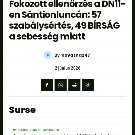
Fokozott ellenőrzés a DN11-
en Sântionluncán: 57
szabálysértés, 49 BÍRSÁG
a sebesség miatt
By
Kovasna247
2 június 2026
Surse
WE RADIO SFANTU GHEORGHE