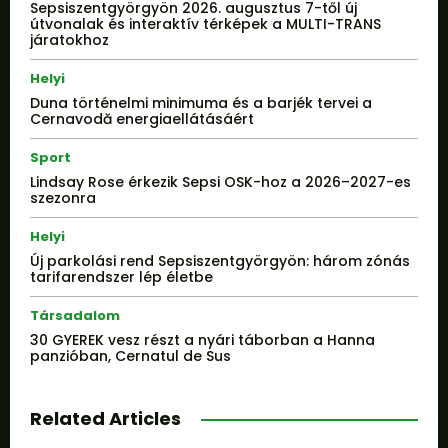
Sepsiszentgyörgyön 2026. augusztus 7-től új
útvonalak és interaktív térképek a MULTI-TRANS
járatokhoz
Helyi
Duna történelmi minimuma és a barjék tervei a
Cernavodă energiaellátásáért
Sport
Lindsay Rose érkezik Sepsi OSK-hoz a 2026–2027-es
szezonra
Helyi
Új parkolási rend Sepsiszentgyörgyön: három zónás
tarifarendszer lép életbe
Társadalom
30 GYEREK vesz részt a nyári táborban a Hanna
panzióban, Cernatul de Sus
Related Articles