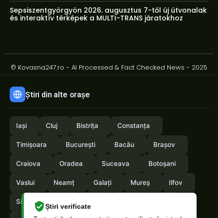
Sepsiszentgyörgyön 2026. augusztus 7-től új útvonalak
és interaktív térképek a MULTI-TRANS járatokhoz
© Kovasna247.ro - AI Processed & Fact Checked News - 2025
Știri din alte orașe
Iași
Cluj
Bistrița
Constanța
Timișoara
București
Bacău
Brașov
Craiova
Oradea
Suceava
Botoșani
Vaslui
Neamț
Galați
Mureș
Ilfov
Sibiu
Arad
Alba
Tulcea
Olt
Știri verificate