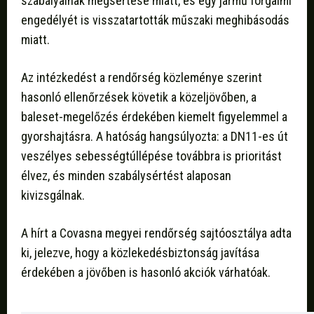
szabályainak megsértése miatt, és egy jármű forgalmi
engedélyét is visszatartották műszaki meghibásodás
miatt.
Az intézkedést a rendőrség közleménye szerint
hasonló ellenőrzések követik a közeljövőben, a
baleset-megelőzés érdekében kiemelt figyelemmel a
gyorshajtásra. A hatóság hangsúlyozta: a DN11-es út
veszélyes sebességtúllépése továbbra is prioritást
élvez, és minden szabálysértést alaposan
kivizsgálnak.
A hírt a Covasna megyei rendőrség sajtóosztálya adta
ki, jelezve, hogy a közlekedésbiztonság javítása
érdekében a jövőben is hasonló akciók várhatóak.