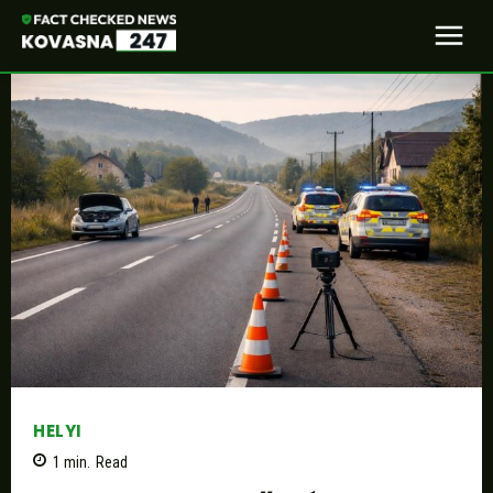
HELYI
1
min.
Read