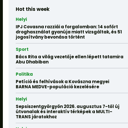
Hot this week
Helyi
IPJ Covasna razziái a forgalomban: 14 sofőrt
droghasználat gyanúja miatt vizsgáltak, és 51
jogosítvány bevonása történt
Sport
Bács Rita a világ vezetője ellen lépett tatamira
Abu Dhabiban
Politika
Petíció és felhívások a Kovászna megyei
BARNA MEDVE-populáció kezelésére
Helyi
Sepsiszentgyörgyön 2026. augusztus 7-től új
útvonalak és interaktív térképek a MULTI-
TRANS járatokhoz