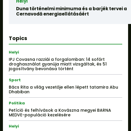
Helyi
Duna történelmi minimuma és a barjék tervei a
Cernavodă energiaellátásáért
Topics
Helyi
IPJ Covasna razziái a forgalomban: 14 sofőrt
droghasználat gyanúja miatt vizsgáltak, és 51
jogosítvány bevonása történt
Sport
Bács Rita a világ vezetője ellen lépett tatamira Abu
Dhabiban
Politika
Petíció és felhívások a Kovászna megyei BARNA
MEDVE-populáció kezelésére
Helyi