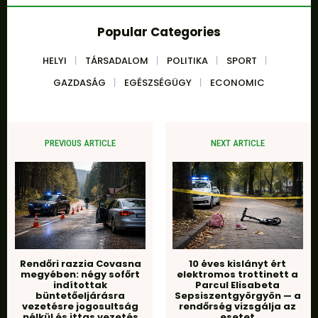
Popular Categories
HELYI
TÁRSADALOM
POLITIKA
SPORT
GAZDASÁG
EGÉSZSÉGÜGY
ECONOMIC
PREVIOUS ARTICLE
NEXT ARTICLE
Rendőri razzia Covasna
10 éves kislányt ért
megyében: négy sofőrt
elektromos trottinett a
indítottak
Parcul Elisabeta
büntetőeljárásra
Sepsiszentgyörgyön — a
vezetésre jogosultság
rendőrség vizsgálja az
nélkül és ittas vezetés
esetet