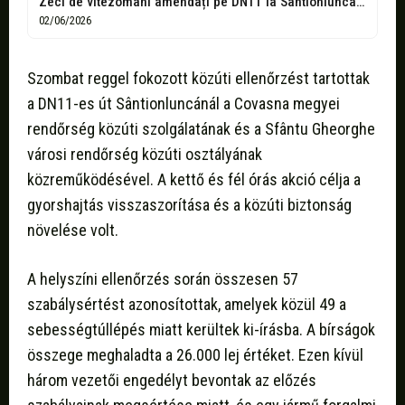
Zeci de vitezomani amendați pe DN11 la Sântionlunca: aproape 50 de amenzi...
02/06/2026
Szombat reggel fokozott közúti ellenőrzést tartottak
a DN11-es út Sântionluncánál a Covasna megyei
rendőrség közúti szolgálatának és a Sfântu Gheorghe
városi rendőrség közúti osztályának
közreműködésével. A kettő és fél órás akció célja a
gyorshajtás visszaszorítása és a közúti biztonság
növelése volt.
A helyszíni ellenőrzés során összesen 57
szabálysértést azonosítottak, amelyek közül 49 a
sebességtúllépés miatt kerültek ki-írásba. A bírságok
összege meghaladta a 26.000 lej értéket. Ezen kívül
három vezetői engedélyt bevontak az előzés