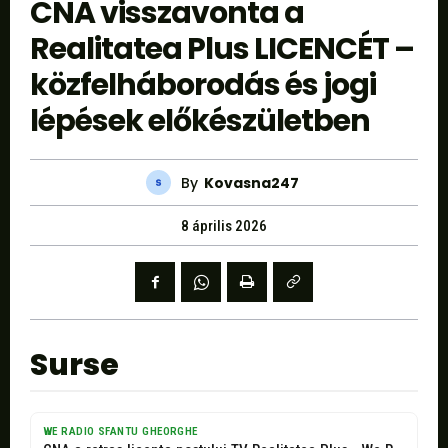
CNA visszavonta a
Realitatea Plus LICENCÉT –
közfelháborodás és jogi
lépések előkészületben
By
Kovasna247
8 április 2026
Surse
WE RADIO SFANTU GHEORGHE