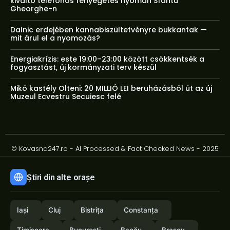
kiváltó telefonos fenyegetés nyomán Sfântu
Gheorghe-n
Dalnic erdejében kannabiszültetvényre bukkantak —
mit árul el a nyomozás?
Energiakrízis: este 19:00–23:00 között csökkentsék a
fogyasztást, új kormányzati terv készül
Mikó kastély Olteni: 20 MILLIÓ LEI beruházásból út az új
Muzeul Ecvestru Secuiesc felé
© Kovasna247.ro - AI Processed & Fact Checked News - 2025
Știri din alte orașe
Iași
Cluj
Bistrița
Constanța