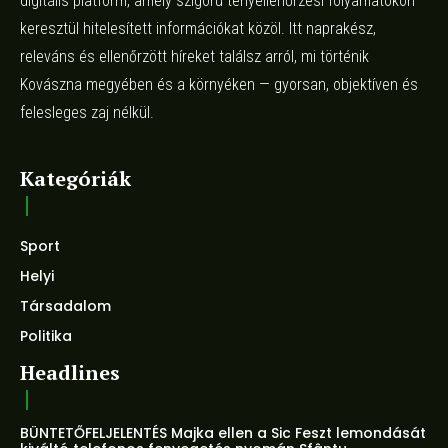
digitális platform, amely szigorú tényellenőrzési folyamatokon
keresztül hitelesített információkat közöl. Itt naprakész,
releváns és ellenőrzött híreket találsz arról, mi történik
Kovászna megyében és a környéken — gyorsan, objektíven és
felesleges zaj nélkül.
Kategóriák
Sport
Helyi
Társadalom
Politika
Headlines
BÜNTETŐFELJELENTÉS Majka ellen a Sic Feszt lemondását