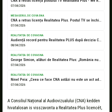
CNA a retras licența postului TV Realitatea Plus - We Radio Sfântu...
07/04/2026
MESAGERUL DE COVASNA
CNA a retras licența Realitatea Plus. Postul TV se închide / Reacția...
07/04/2026
REALITATEA DE COVASNA
Audiență record pentru Realitatea PLUS după decizia CNA: Rămânem alături de voi
08/04/2026
REALITATEA DE COVASNA
George Simion, alături de Realitatea Plus: „România nu mai este un stat...
07/04/2026
REALITATEA DE COVASNA
Ninel Peia: „Ceea ce face CNA astăzi nu este un act administrativ....
07/04/2026
A Consiliul Național al Audiovizualului (CNA) kedden
hivatalosan is visszavonta a Realitatea Plus licencét,