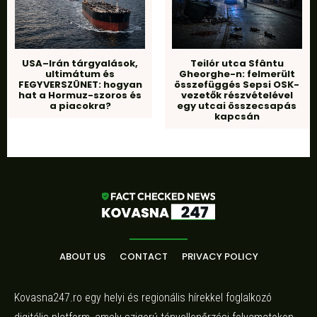
USA–Irán tárgyalások,
Teilór utca Sfântu
ultimátum és
Gheorghe-n: felmerült
FEGYVERSZÜNET: hogyan
összefüggés Sepsi OSK-
hat a Hormuz-szoros és
vezetők részvételével
a piacokra?
egy utcai összecsapás
kapcsán
ABOUT US
CONTACT
PRIVACY POLICY
Kovasna247.ro egy helyi és regionális hírekkel foglalkozó