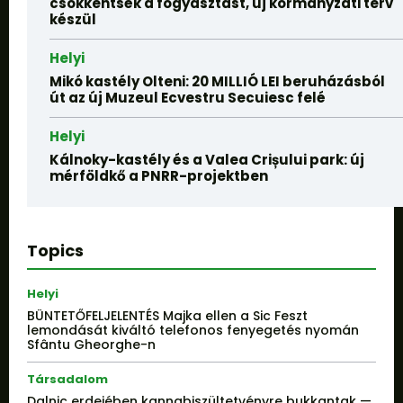
csökkentsék a fogyasztást, új kormányzati terv
készül
Helyi
Mikó kastély Olteni: 20 MILLIÓ LEI beruházásból
út az új Muzeul Ecvestru Secuiesc felé
Helyi
Kálnoky-kastély és a Valea Crișului park: új
mérföldkő a PNRR-projektben
Topics
Helyi
BÜNTETŐFELJELENTÉS Majka ellen a Sic Feszt
lemondását kiváltó telefonos fenyegetés nyomán
Sfântu Gheorghe-n
Társadalom
Dalnic erdejében kannabiszültetvényre bukkantak —