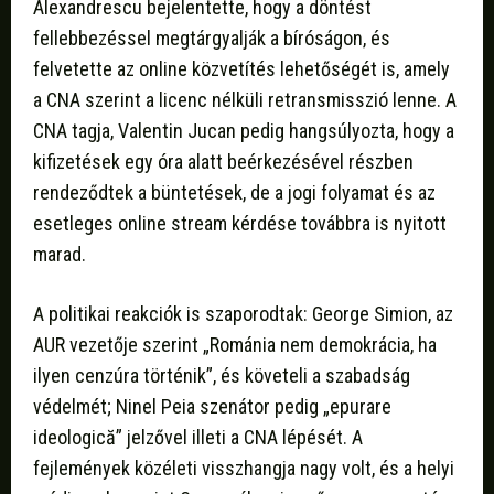
Alexandrescu bejelentette, hogy a döntést
fellebbezéssel megtárgyalják a bíróságon, és
felvetette az online közvetítés lehetőségét is, amely
a CNA szerint a licenc nélküli retransmisszió lenne. A
CNA tagja, Valentin Jucan pedig hangsúlyozta, hogy a
kifizetések egy óra alatt beérkezésével részben
rendeződtek a büntetések, de a jogi folyamat és az
esetleges online stream kérdése továbbra is nyitott
marad.
A politikai reakciók is szaporodtak: George Simion, az
AUR vezetője szerint „Románia nem demokrácia, ha
ilyen cenzúra történik”, és követeli a szabadság
védelmét; Ninel Peia szenátor pedig „epurare
ideologică” jelzővel illeti a CNA lépését. A
fejlemények közéleti visszhangja nagy volt, és a helyi