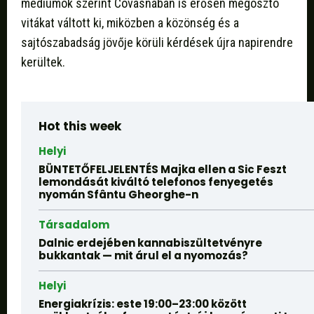
médiumok szerint Covasnában is erősen megosztó
vitákat váltott ki, miközben a közönség és a
sajtószabadság jövője körüli kérdések újra napirendre
kerültek.
Hot this week
Helyi
BÜNTETŐFELJELENTÉS Majka ellen a Sic Feszt
lemondását kiváltó telefonos fenyegetés
nyomán Sfântu Gheorghe-n
Társadalom
Dalnic erdejében kannabiszültetvényre
bukkantak — mit árul el a nyomozás?
Helyi
Energiakrízis: este 19:00–23:00 között