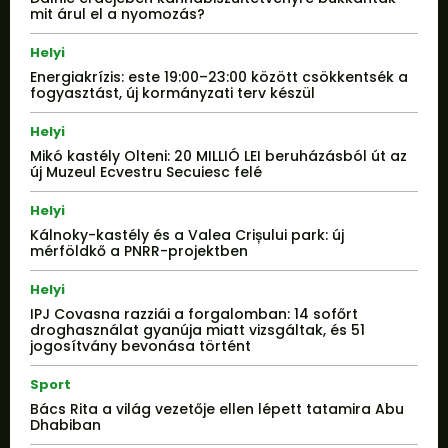
mit árul el a nyomozás?
Helyi
Energiakrízis: este 19:00–23:00 között csökkentsék a
fogyasztást, új kormányzati terv készül
Helyi
Mikó kastély Olteni: 20 MILLIÓ LEI beruházásból út az
új Muzeul Ecvestru Secuiesc felé
Helyi
Kálnoky-kastély és a Valea Crișului park: új
mérföldkő a PNRR-projektben
Helyi
IPJ Covasna razziái a forgalomban: 14 sofőrt
droghasználat gyanúja miatt vizsgáltak, és 51
jogosítvány bevonása történt
Sport
Bács Rita a világ vezetője ellen lépett tatamira Abu
Dhabiban