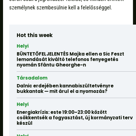
személynek szembesülnie kell a felelősséggel.
Hot this week
Helyi
BÜNTETŐFELJELENTÉS Majka ellen a Sic Feszt
lemondását kiváltó telefonos fenyegetés
nyomán Sfântu Gheorghe-n
Társadalom
Dalnic erdejében kannabiszültetvényre
bukkantak — mit árul el a nyomozás?
Helyi
Energiakrízis: este 19:00–23:00 között
csökkentsék a fogyasztást, új kormányzati terv
készül