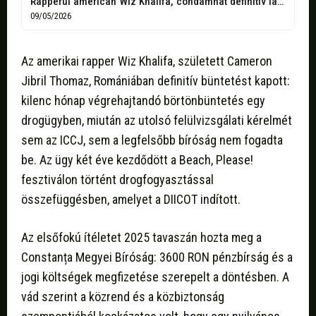
Rapperul american Wiz Khalifa, condamnat definitiv la nouă luni de închisoare cu...
09/05/2026
Az amerikai rapper Wiz Khalifa, született Cameron
Jibril Thomaz, Romániában definitív büntetést kapott:
kilenc hónap végrehajtandó börtönbüntetés egy
drogügyben, miután az utolsó felülvizsgálati kérelmét
sem az ICCJ, sem a legfelsőbb bíróság nem fogadta
be. Az ügy két éve kezdődött a Beach, Please!
fesztiválon történt drogfogyasztással
összefüggésben, amelyet a DIICOT indított.
Az elsőfokú ítéletet 2025 tavaszán hozta meg a
Constanța Megyei Bíróság: 3600 RON pénzbírság és a
jogi költségek megfizetése szerepelt a döntésben. A
vád szerint a közrend és a közbiztonság