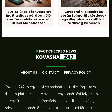
PEDITEL új telefonvonalat
Covasnán: ellenőrzés
indít a diaszpórában élő
során felmerült kérdések
román szülőknek — első
egy illegálisan szállított
úticél Manchester
faanyag kapcsán
ABOUT US
CONTACT
PRIVACY POLICY
Kovasna247.ro egy helyi és regionális hírekkel foglalkozó
digitális platform, amely szigorú tényellenőrzési folyamatokon
keresztül hitelesített információkat közöl. Itt naprakész,
releváns és ellenőrzött híreket találsz arról, mi történik