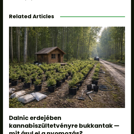
Related Articles
Dalnic erdejében
kannabiszültetvényre bukkantak —
mit árul el a nyomozás?