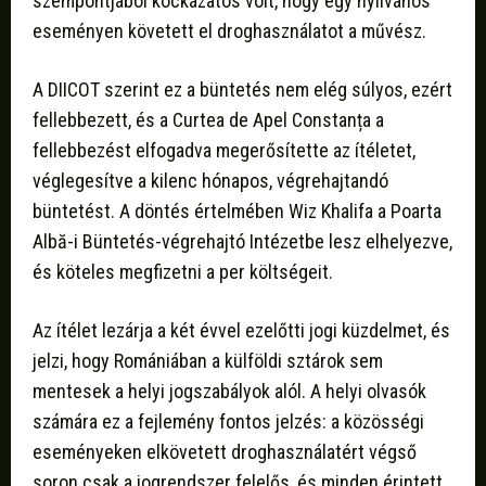
szempontjából kockázatos volt, hogy egy nyilvános
eseményen követett el droghasználatot a művész.
A DIICOT szerint ez a büntetés nem elég súlyos, ezért
fellebbezett, és a Curtea de Apel Constanța a
fellebbezést elfogadva megerősítette az ítéletet,
véglegesítve a kilenc hónapos, végrehajtandó
büntetést. A döntés értelmében Wiz Khalifa a Poarta
Albă-i Büntetés-végrehajtó Intézetbe lesz elhelyezve,
és köteles megfizetni a per költségeit.
Az ítélet lezárja a két évvel ezelőtti jogi küzdelmet, és
jelzi, hogy Romániában a külföldi sztárok sem
mentesek a helyi jogszabályok alól. A helyi olvasók
számára ez a fejlemény fontos jelzés: a közösségi
eseményeken elkövetett droghasználatért végső
soron csak a jogrendszer felelős, és minden érintett