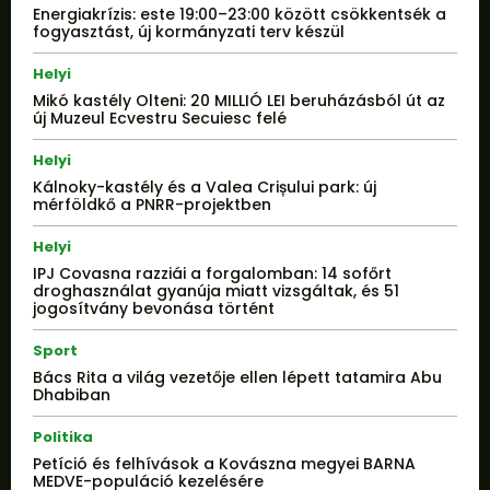
Energiakrízis: este 19:00–23:00 között csökkentsék a
fogyasztást, új kormányzati terv készül
Helyi
Mikó kastély Olteni: 20 MILLIÓ LEI beruházásból út az
új Muzeul Ecvestru Secuiesc felé
Helyi
Kálnoky-kastély és a Valea Crișului park: új
mérföldkő a PNRR-projektben
Helyi
IPJ Covasna razziái a forgalomban: 14 sofőrt
droghasználat gyanúja miatt vizsgáltak, és 51
jogosítvány bevonása történt
Sport
Bács Rita a világ vezetője ellen lépett tatamira Abu
Dhabiban
Politika
Petíció és felhívások a Kovászna megyei BARNA
MEDVE-populáció kezelésére