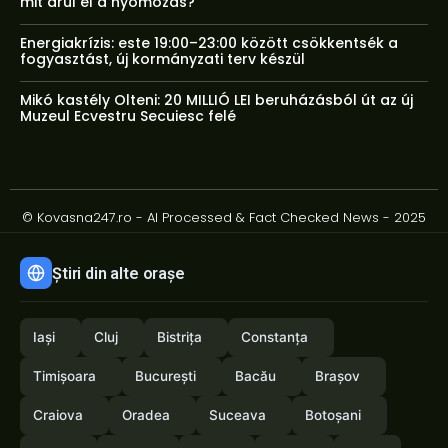
mit árul el a nyomozás?
Energiakrízis: este 19:00–23:00 között csökkentsék a
fogyasztást, új kormányzati terv készül
Mikó kastély Olteni: 20 MILLIÓ LEI beruházásból út az új
Muzeul Ecvestru Secuiesc felé
© Kovasna247.ro - AI Processed & Fact Checked News - 2025
Știri din alte orașe
Iași
Cluj
Bistrița
Constanța
Timișoara
București
Bacău
Brașov
Craiova
Oradea
Suceava
Botoșani