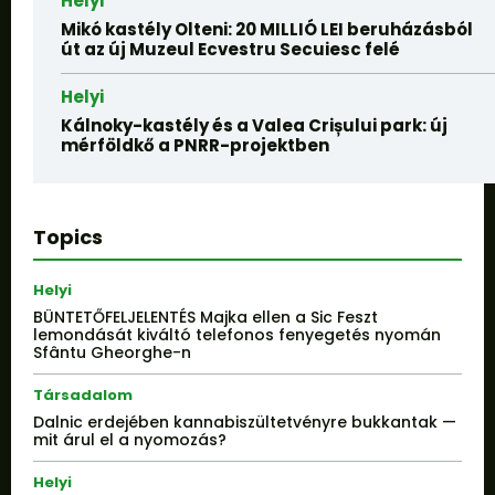
Helyi
Mikó kastély Olteni: 20 MILLIÓ LEI beruházásból
út az új Muzeul Ecvestru Secuiesc felé
Helyi
Kálnoky-kastély és a Valea Crișului park: új
mérföldkő a PNRR-projektben
Topics
Helyi
BÜNTETŐFELJELENTÉS Majka ellen a Sic Feszt
lemondását kiváltó telefonos fenyegetés nyomán
Sfântu Gheorghe-n
Társadalom
Dalnic erdejében kannabiszültetvényre bukkantak —
mit árul el a nyomozás?
Helyi