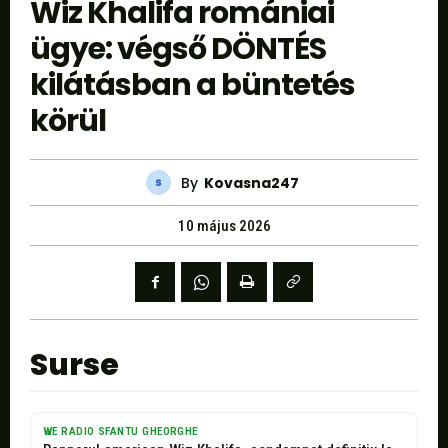
Wiz Khalifa romániai
ügye: végső DÖNTÉS
kilátásban a büntetés
körül
By
Kovasna247
10 május 2026
Surse
WE RADIO SFANTU GHEORGHE