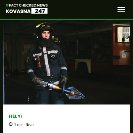
HELYI
1
min.
Read