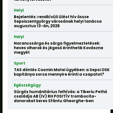
Helyi
Bejelentés: rendkívüli ülést hív össze
Sepsiszentgyörgy városának helyi tanácsa
augusztus 13-án, 2026
Helyi
Narancssárga és sárga figyelmeztetések:
heves viharok és jégeső érinthetik Kovászna
megyét
Sport
TAS döntés Cosmin Matei ügyében: a Sepsi OSK
kapitánya sorsa mennyire érinti a csapatot?
Egészségügy
Sürgős humánitárius felhívás: a Tiberiu Pethő
családja AB (IV) RH POSITÍV trombocita-
donorokat keres Sfântu Gheorghe-ben