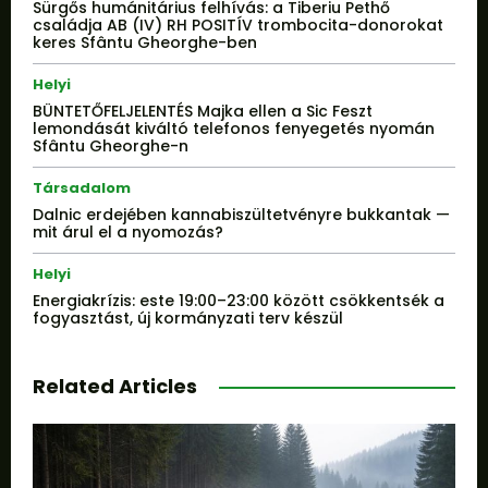
Sürgős humánitárius felhívás: a Tiberiu Pethő
családja AB (IV) RH POSITÍV trombocita-donorokat
keres Sfântu Gheorghe-ben
Helyi
BÜNTETŐFELJELENTÉS Majka ellen a Sic Feszt
lemondását kiváltó telefonos fenyegetés nyomán
Sfântu Gheorghe-n
Társadalom
Dalnic erdejében kannabiszültetvényre bukkantak —
mit árul el a nyomozás?
Helyi
Energiakrízis: este 19:00–23:00 között csökkentsék a
fogyasztást, új kormányzati terv készül
Related Articles