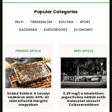
Popular Categories
HELYI
TÁRSADALOM
POLITIKA
SPORT
GAZDASÁG
EGÉSZSÉGÜGY
ECONOMIC
PREVIOUS ARTICLE
NEXT ARTICLE
0,29 mg/l a leheletben:
Szabó Szilárd: A tavalyi
jogosítvány nélküli sofőr
vadkárok akár 40%-át
balesetet okozott
idén kifizetik Hargita
Csíkszeredában
megyében