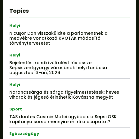
Topics
Helyi
Nicuşor Dan visszaküldte a parlamentnek a
medvékre vonatkozó KVÓTÁK módosító
törvénytervezetet
Helyi
Bejelentés: rendkívüli ülést hív össze
Sepsiszentgyörgy városának helyi tanácsa
augusztus 13-án, 2026
Helyi
Narancssárga és sárga figyelmeztetések: heves
viharok és jégeső érinthetik Kovászna megyét
Sport
TAS döntés Cosmin Matei ügyében: a Sepsi OSK
kapitánya sorsa mennyire érinti a csapatot?
Egészségügy