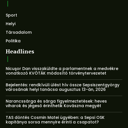
Sport
Helyi
Társadalom
Politika
Headlines
Nicuşor Dan visszaküldte a parlamentnek a medvékre
vonatkozó KVÓTÁK módosító törvénytervezetet
Bejelentés: rendkívüli ülést hív össze Sepsiszentgyörgy
városának helyi tanácsa augusztus 13-án, 2026
Narancssárga és sárga figyelmeztetések: heves
viharok és jégeső érinthetik Kovászna megyét
TAS döntés Cosmin Matei ügyében: a Sepsi OSK
kapitánya sorsa mennyire érinti a csapatot?