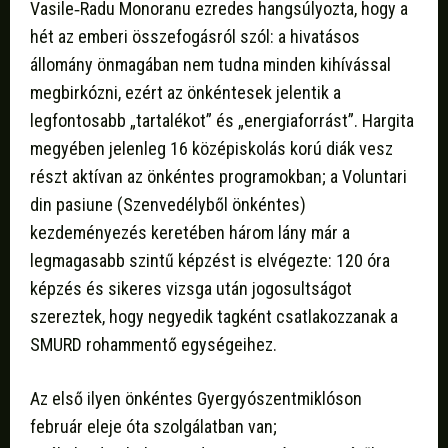
Vasile‑Radu Monoranu ezredes hangsúlyozta, hogy a
hét az emberi összefogásról szól: a hivatásos
állomány önmagában nem tudna minden kihívással
megbirkózni, ezért az önkéntesek jelentik a
legfontosabb „tartalékot” és „energiaforrást”. Hargita
megyében jelenleg 16 középiskolás korú diák vesz
részt aktívan az önkéntes programokban; a Voluntari
din pasiune (Szenvedélyből önkéntes)
kezdeményezés keretében három lány már a
legmagasabb szintű képzést is elvégezte: 120 óra
képzés és sikeres vizsga után jogosultságot
szereztek, hogy negyedik tagként csatlakozzanak a
SMURD rohammentő egységeihez.
Az első ilyen önkéntes Gyergyószentmiklóson
február eleje óta szolgálatban van;