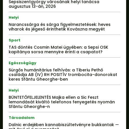
Sepsiszentgyörgy városának helyi tanácsa
augusztus 13-án, 2026
Helyi
Narancssárga és sárga figyelmeztetések: heves
viharok és jégeső érinthetik Kovászna megyét
Sport
TAS döntés Cosmin Matei ügyében: a Sepsi OSK
kapitánya sorsa mennyire érinti a csapatot?
Egészségügy
Sürgős humánitárius felhívás: a Tiberiu Pethő
családja AB (IV) RH POSITÍV trombocita-donorokat
keres Sfântu Gheorghe-ben
Helyi
BÜNTETŐFELJELENTÉS Majka ellen a Sic Feszt
lemondását kiváltó telefonos fenyegetés nyomán
Sfântu Gheorghe-n
Társadalom
Dalnic erdejében kannabiszültetvényre bukkantak —