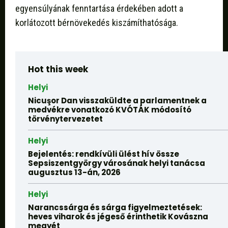
egyensúlyának fenntartása érdekében adott a
korlátozott bérnövekedés kiszámíthatósága.
Hot this week
Helyi
Nicuşor Dan visszaküldte a parlamentnek a
medvékre vonatkozó KVÓTÁK módosító
törvénytervezetet
Helyi
Bejelentés: rendkívüli ülést hív össze
Sepsiszentgyörgy városának helyi tanácsa
augusztus 13-án, 2026
Helyi
Narancssárga és sárga figyelmeztetések:
heves viharok és jégeső érinthetik Kovászna
megyét