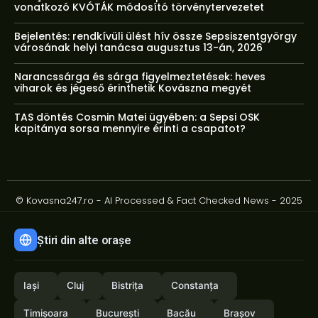
vonatkozó KVÓTÁK módosító törvénytervezetet
Bejelentés: rendkívüli ülést hív össze Sepsiszentgyörgy
városának helyi tanácsa augusztus 13-án, 2026
Narancssárga és sárga figyelmeztetések: heves
viharok és jégeső érinthetik Kovászna megyét
TAS döntés Cosmin Matei ügyében: a Sepsi OSK
kapitánya sorsa mennyire érinti a csapatot?
© Kovasna247.ro - AI Processed & Fact Checked News - 2025
Știri din alte orașe
Iași
Cluj
Bistrița
Constanța
Timișoara
București
Bacău
Brașov