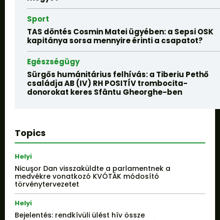
Sport
TAS döntés Cosmin Matei ügyében: a Sepsi OSK
kapitánya sorsa mennyire érinti a csapatot?
Egészségügy
Sürgős humánitárius felhívás: a Tiberiu Pethő
családja AB (IV) RH POSITÍV trombocita-
donorokat keres Sfântu Gheorghe-ben
Topics
Helyi
Nicuşor Dan visszaküldte a parlamentnek a
medvékre vonatkozó KVÓTÁK módosító
törvénytervezetet
Helyi
Bejelentés: rendkívüli ülést hív össze