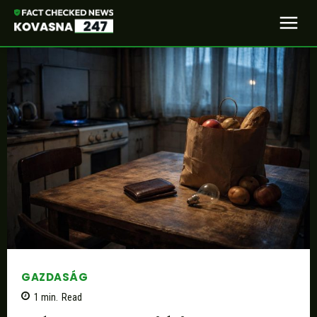
GAZDASÁG
1
min.
Read