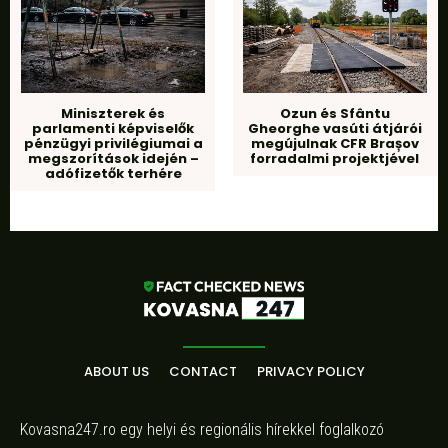
Miniszterek és
Ozun és Sfântu
parlamenti képviselők
Gheorghe vasúti átjárói
pénzügyi privilégiumai a
megújulnak CFR Brașov
megszorítások idején –
forradalmi projektjével
adófizetők terhére
ABOUT US
CONTACT
PRIVACY POLICY
Kovasna247.ro egy helyi és regionális hírekkel foglalkozó