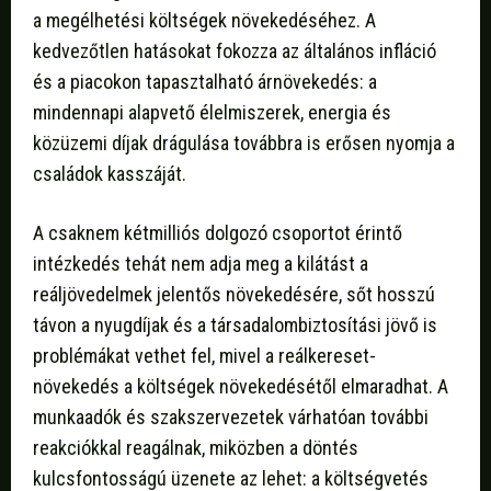
a megélhetési költségek növekedéséhez. A
kedvezőtlen hatásokat fokozza az általános infláció
és a piacokon tapasztalható árnövekedés: a
mindennapi alapvető élelmiszerek, energia és
közüzemi díjak drágulása továbbra is erősen nyomja a
családok kasszáját.
A csaknem kétmilliós dolgozó csoportot érintő
intézkedés tehát nem adja meg a kilátást a
reáljövedelmek jelentős növekedésére, sőt hosszú
távon a nyugdíjak és a társadalombiztosítási jövő is
problémákat vethet fel, mivel a reálkereset-
növekedés a költségek növekedésétől elmaradhat. A
munkaadók és szakszervezetek várhatóan további
reakciókkal reagálnak, miközben a döntés
kulcsfontosságú üzenete az lehet: a költségvetés