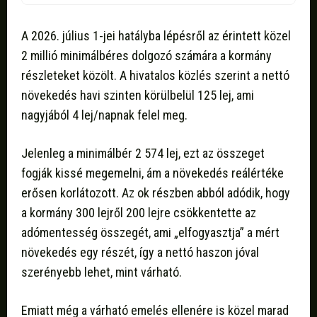
A 2026. július 1-jei hatályba lépésről az érintett közel
2 millió minimálbéres dolgozó számára a kormány
részleteket közölt. A hivatalos közlés szerint a nettó
növekedés havi szinten körülbelül 125 lej, ami
nagyjából 4 lej/napnak felel meg.
Jelenleg a minimálbér 2 574 lej, ezt az összeget
fogják kissé megemelni, ám a növekedés reálértéke
erősen korlátozott. Az ok részben abból adódik, hogy
a kormány 300 lejről 200 lejre csökkentette az
adómentesség összegét, ami „elfogyasztja” a mért
növekedés egy részét, így a nettó haszon jóval
szerényebb lehet, mint várható.
Emiatt még a várható emelés ellenére is közel marad