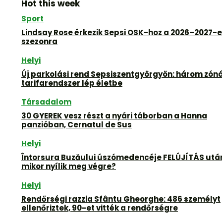
Hot this week
Sport
Lindsay Rose érkezik Sepsi OSK-hoz a 2026–2027-
szezonra
Helyi
Új parkolási rend Sepsiszentgyörgyön: három zón
tarifarendszer lép életbe
Társadalom
30 GYEREK vesz részt a nyári táborban a Hanna
panzióban, Cernatul de Sus
Helyi
Întorsura Buzăului úszómedencéje FELÚJÍTÁS utá
mikor nyílik meg végre?
Helyi
Rendőrségi razzia Sfântu Gheorghe: 486 személyt
ellenőriztek, 90-et vitték a rendőrségre