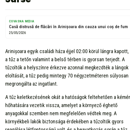
COVASNA MEDIA
Casă distrusă de flăcări în Arinișoara din cauza unui coș de fum
25/05/2026
Arinișoara egyik családi háza éjjel 02:00 körül lángra kapott,
a tűz a tetőn valamint a belső térben is gyorsan terjedt. A
tűzoltók a helyszínre érkezve azonnal megkezdték a lángok
eloltását, a tűz pedig mintegy 70 négyzetméteren súlyosan
megrongálta az ingatlant.
A tűz keletkezésének okát a hatóságok feltehetően a kémé
hőhatására vezetik vissza, amelyet a környező éghető
anyagokkal szemben nem megfelelően védtek meg. A
környékbeli lakók biztonsága érdekében a tűzoltók gyors
reagálása létfontosságú volt, és a beavatkozás során a tűz