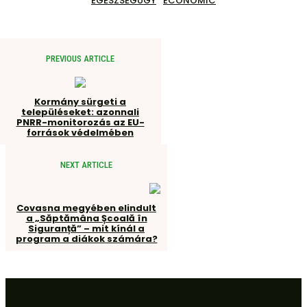
EGÉSZSÉGÜGY
ECONOMIC
PREVIOUS ARTICLE
Kormány sürgeti a
településeket: azonnali
PNRR-monitorozás az EU-
források védelmében
NEXT ARTICLE
Covasna megyében elindult
a „Săptămâna Școală în
Siguranță” – mit kínál a
program a diákok számára?