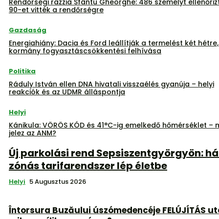
Rendőrségi razzia Sfântu Gheorghe: 486 személyt ellenőriz
90-et vitték a rendőrségre
Gazdaság
Energiahiány: Dacia és Ford leállítják a termelést két hétre,
kormány fogyasztáscsökkentési felhívása
Politika
Ráduly István ellen DNA hivatali visszaélés gyanúja – helyi
reakciók és az UDMR álláspontja
Helyi
Kánikula: VÖRÖS KÓD és 41°C-ig emelkedő hőmérséklet – m
jelez az ANM?
Új parkolási rend Sepsiszentgyörgyön: h
zónás tarifarendszer lép életbe
Helyi
5 Augusztus 2026
Întorsura Buzăului úszómedencéje FELÚJÍTÁS ut