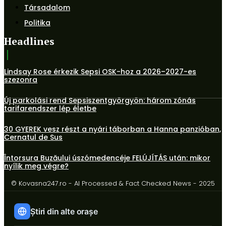
Társadalom
Politika
Headlines
Lindsay Rose érkezik Sepsi OSK-hoz a 2026–2027-es
szezonra
Új parkolási rend Sepsiszentgyörgyön: három zónás
tarifarendszer lép életbe
30 GYEREK vesz részt a nyári táborban a Hanna panzióban,
Cernatul de Sus
Întorsura Buzăului úszómedencéje FELÚJÍTÁS után: mikor
nyílik meg végre?
© Kovasna247.ro - AI Processed & Fact Checked News - 2025
Știri din alte orașe