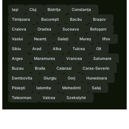
Iași
Cluj
Bistrița
Constanța
Timișoara
București
Bacău
Brașov
Craiova
Oradea
Suceava
Botoșani
Vaslui
Neamț
Galați
Mureș
Ilfov
Sibiu
Arad
Alba
Tulcea
Olt
Arges
Maramures
Vrancea
Satumare
Buzau
Braila
Calarasi
Caras-Severin
Dambovita
Giurgiu
Gorj
Hunedoara
Ploiești
Ialomita
Mehedinti
Salaj
Teleorman
Valcea
Szekelyhir