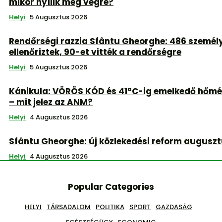
mikor nyílik meg végre?
Helyi
5 Augusztus 2026
Rendőrségi razzia Sfântu Gheorghe: 486 személ
ellenőriztek, 90-et vitték a rendőrségre
Helyi
5 Augusztus 2026
Kánikula: VÖRÖS KÓD és 41°C-ig emelkedő hőmé
– mit jelez az ANM?
Helyi
4 Augusztus 2026
Sfântu Gheorghe: új közlekedési reform auguszt
Helyi
4 Augusztus 2026
Popular Categories
HELYI
TÁRSADALOM
POLITIKA
SPORT
GAZDASÁG