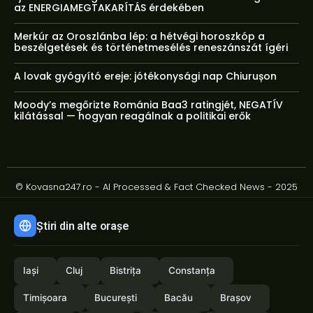
az ENERGIAMEGTAKARÍTÁS érdekében
Merkúr az Oroszlánba lép: a hétvégi horoszkóp a
beszélgetések és történetmesélés reneszánszát ígéri
A lovak gyógyító ereje: jótékonysági nap Chiurușon
Moody’s megőrizte Románia Baa3 ratingjét, NEGATÍV
kilátással — hogyan reagálnak a politikai erők
© Kovasna247.ro - AI Processed & Fact Checked News - 2025
Știri din alte orașe
Iași
Cluj
Bistrița
Constanța
Timișoara
București
Bacău
Brașov