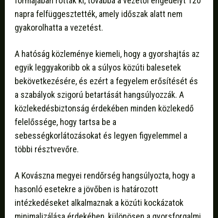
formájában rótták ki, továbbá a vezetői engedélyt 120
napra felfüggesztették, amely időszak alatt nem
gyakorolhatta a vezetést.
A hatóság közleménye kiemeli, hogy a gyorshajtás az
egyik leggyakoribb ok a súlyos közúti balesetek
bekövetkezésére, és ezért a fegyelem erősítését és
a szabályok szigorú betartását hangsúlyozzák. A
közlekedésbiztonság érdekében minden közlekedő
felelőssége, hogy tartsa be a
sebességkorlátozásokat és legyen figyelemmel a
többi résztvevőre.
A Kovászna megyei rendőrség hangsúlyozta, hogy a
hasonló esetekre a jövőben is határozott
intézkedéseket alkalmaznak a közúti kockázatok
minimalizálása érdekében, különösen a gyorsforgalmi