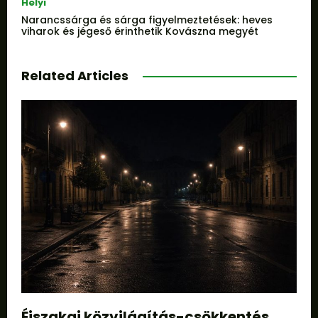
Helyi
Narancssárga és sárga figyelmeztetések: heves
viharok és jégeső érinthetik Kovászna megyét
Related Articles
Éjszakai közvilágítás-csökkentés