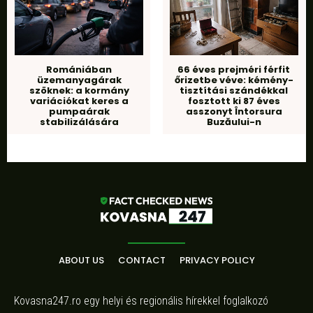
Romániában
66 éves prejméri férfit
üzemanyagárak
őrizetbe véve: kémény-
szöknek: a kormány
tisztítási szándékkal
variációkat keres a
fosztott ki 87 éves
pumpaárak
asszonyt Întorsura
stabilizálására
Buzăului-n
ABOUT US
CONTACT
PRIVACY POLICY
Kovasna247.ro egy helyi és regionális hírekkel foglalkozó