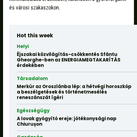
és városi szakaszokon.
Hot this week
Helyi
Éjszakai közvilágítás-csökkentés Sfântu
Gheorghe-ben az ENERGIAMEGTAKARÍTÁS
érdekében
Társadalom
Merkúr az Oroszlánba lép: a hétvégi horoszkóp
a beszélgetések és történetmesélés
reneszánszát ígéri
Egészségügy
A lovak gyógyító ereje: jótékonysági nap
Chiurușon