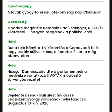
Egészségügy
A lovak gyógyító ereje: jótékonysági nap Chiurușon
Gazdaság
Moody’s megőrizte Románia Baa3 ratingjét, NEGATÍV
kilátással — hogyan reagálnak a politikai erők
Helyi
Duna felé irányított vízáramlás a Cernavodă felé:
négy uszály süllyesztése, a Reactor 2 sorsa még
bizonytalan
Helyi
Nicuşor Dan visszaküldte a parlamentnek a
medvékre vonatkozó KVÓTÁK módosító
törvénytervezetet
Helyi
Bejelentés: rendkívüli ülést hív össze
Sepsiszentgyörgy városának helyi tanácsa
augusztus 13-án, 2026