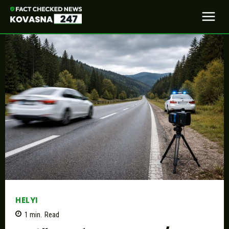
HELYI
1
min.
Read