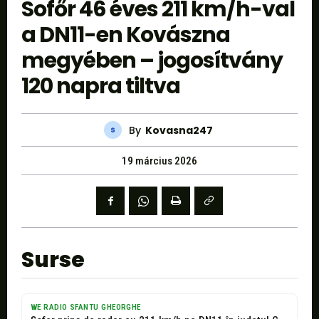
Sofőr 46 éves 211 km/h-val
a DN11-en Kovászna
megyében – jogosítvány
120 napra tiltva
By
Kovasna247
19 március 2026
Surse
WE RADIO SFANTU GHEORGHE