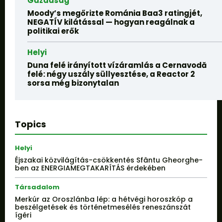
Gazdaság
Moody’s megőrizte Románia Baa3 ratingjét,
NEGATÍV kilátással — hogyan reagálnak a
politikai erők
Helyi
Duna felé irányított vízáramlás a Cernavodă
felé: négy uszály süllyesztése, a Reactor 2
sorsa még bizonytalan
Topics
Helyi
Éjszakai közvilágítás-csökkentés Sfântu Gheorghe-
ben az ENERGIAMEGTAKARÍTÁS érdekében
Társadalom
Merkúr az Oroszlánba lép: a hétvégi horoszkóp a
beszélgetések és történetmesélés reneszánszát
ígéri