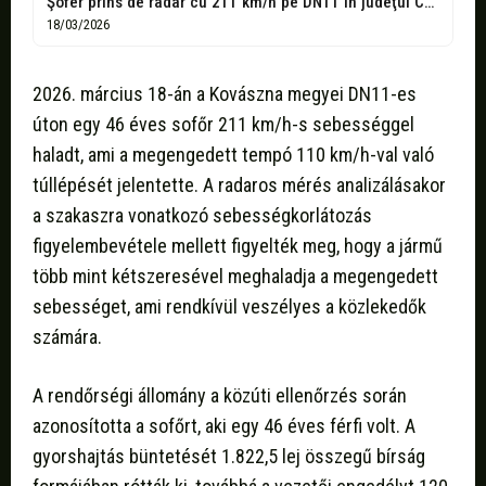
Şofer prins de radar cu 211 km/h pe DN11 în judeţul Covasna...
18/03/2026
2026. március 18-án a Kovászna megyei DN11-es
úton egy 46 éves sofőr 211 km/h-s sebességgel
haladt, ami a megengedett tempó 110 km/h-val való
túllépését jelentette. A radaros mérés analizálásakor
a szakaszra vonatkozó sebességkorlátozás
figyelembevétele mellett figyelték meg, hogy a jármű
több mint kétszeresével meghaladja a megengedett
sebességet, ami rendkívül veszélyes a közlekedők
számára.
A rendőrségi állomány a közúti ellenőrzés során
azonosította a sofőrt, aki egy 46 éves férfi volt. A
gyorshajtás büntetését 1.822,5 lej összegű bírság