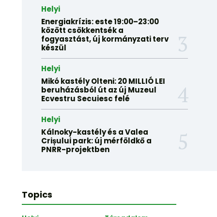
Helyi
Energiakrízis: este 19:00–23:00
között csökkentsék a
fogyasztást, új kormányzati terv
készül
Helyi
Mikó kastély Olteni: 20 MILLIÓ LEI
beruházásból út az új Muzeul
Ecvestru Secuiesc felé
Helyi
Kálnoky-kastély és a Valea
Crișului park: új mérföldkő a
PNRR-projektben
Topics