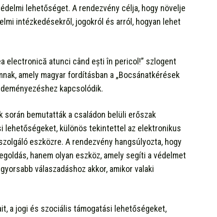
védelmi lehetőséget. A rendezvény célja, hogy növelje
elmi intézkedésekről, jogokról és arról, hogyan lehet
a electronică atunci când ești în pericol!” szlogent
amnak, amely magyar fordításban a „Bocsánatkérések
ezdeményezéshez kapcsolódik.
k során bemutatták a családon belüli erőszak
si lehetőségeket, különös tekintettel az elektronikus
szolgáló eszközre. A rendezvény hangsúlyozta, hogy
egoldás, hanem olyan eszköz, amely segíti a védelmet
 gyorsabb válaszadáshoz akkor, amikor valaki
t, a jogi és szociális támogatási lehetőségeket,