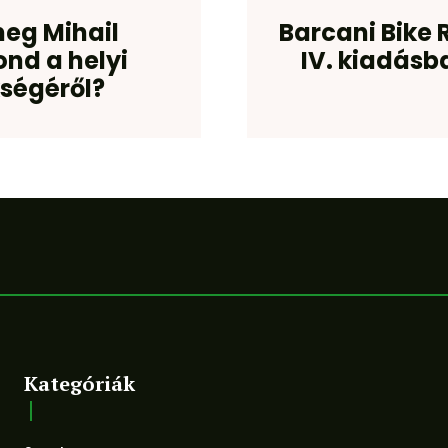
meg Mihail
Barcani Bike 
nd a helyi
IV. kiadásb
kségéről?
Kategóriák