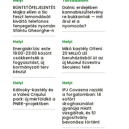
Helyi
Társadalom
BÜNTETŐFELJELENTÉS
Dalnic erdejében
Majka ellen a Sic
kannabiszültetvény
Feszt lemondását
re bukkantak — mit
kiváltó telefonos
árul el a
fenyegetés nyomán
nyomozás?
Sfântu Gheorghe-n
Helyi
Helyi
Energiakrízis: este
Mikó kastély Olteni:
19:00–23:00 között
20 MILLIÓ LEI
csökkentsék a
beruházásból út az
fogyasztást, új
új Muzeul Ecvestru
kormányzati terv
Secuiesc felé
készül
Helyi
Helyi
Kálnoky-kastély és
IPJ Covasna razziái
a Valea Crișului
a forgalomban: 14
park: új mérföldkő a
sofőrt
PNRR-projektben
droghasználat
gyanúja miatt
vizsgáltak, és 51
jogosítvány
bevonása történt