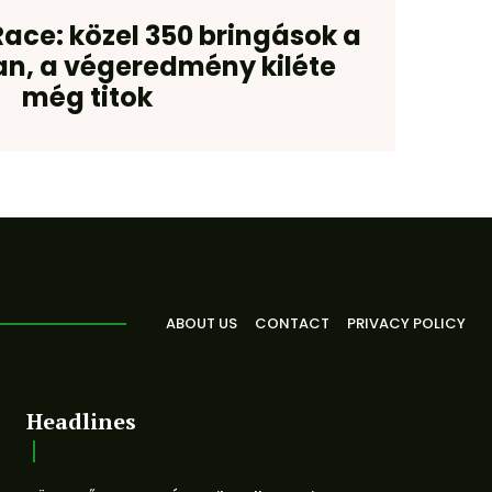
Race: közel 350 bringások a
an, a végeredmény kiléte
még titok
ABOUT US
CONTACT
PRIVACY POLICY
Headlines