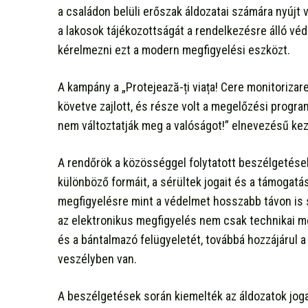
a családon belüli erőszak áldozatai számára nyújt 
a lakosok tájékozottságát a rendelkezésre álló véd
kérelmezni ezt a modern megfigyelési eszközt.
A kampány a „Protejează-ți viața! Cere monitorizare
követve zajlott, és része volt a megelőzési progr
nem változtatják meg a valóságot!” elnevezésű k
A rendőrök a közösséggel folytatott beszélgetése
különböző formáit, a sérültek jogait és a támogatá
megfigyelésre mint a védelmet hosszabb távon is 
az elektronikus megfigyelés nem csak technikai m
és a bántalmazó felügyeletét, továbbá hozzájárul a
veszélyben van.
A beszélgetések során kiemelték az áldozatok jogai