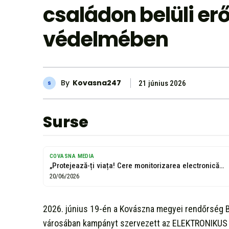
családon belüli er
védelmében
By
Kovasna247
21 június 2026
Surse
COVASNA MEDIA
„Protejează-ți viața! Cere monitorizarea electronică atunci când ești în pericol!”
20/06/2026
2026. június 19-én a Kovászna megyei rendőrség B
városában kampányt szervezett az ELEKTRONIKUS