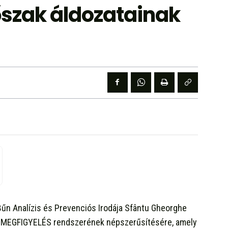
őszak áldozatainak
űn Analízis és Prevenciós Irodája Sfântu Gheorghe
 MEGFIGYELÉS rendszerének népszerűsítésére, amely