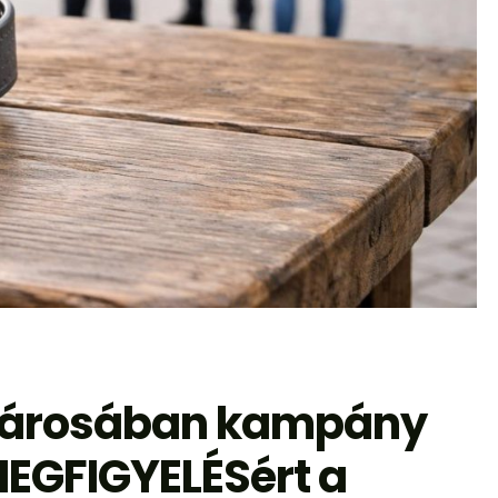
városában kampány
EGFIGYELÉSért a