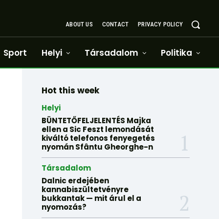
ABOUT US
CONTACT
PRIVACY POLICY
Sport
Helyi
Társadalom
Politika
Hot this week
Helyi
BÜNTETŐFELJELENTÉS Majka
ellen a Sic Feszt lemondását
kiváltó telefonos fenyegetés
nyomán Sfântu Gheorghe-n
Társadalom
Dalnic erdejében
kannabiszültetvényre
bukkantak — mit árul el a
nyomozás?