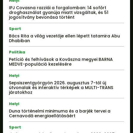
Helyi
IPJ Covasna razziái a forgalomban: 14 sofőrt
droghasználat gyanúja miatt vizsgáltak, és 51
jogosítvány bevonása történt
Sport
Bács Rita a világ vezetője ellen lépett tatamira Abu
Dhabiban
Politika
Petíció és felhívások a Kovászna megyei BARNA
MEDVE-populáció kezelésére
Helyi
Sepsiszentgyörgyön 2026. augusztus 7-től új
útvonalak és interaktív térképek a MULTI-TRANS
járatokhoz
Helyi
Duna történelmi minimuma és a barjék tervei a
Cernavodă energiaellátásáért
Sport