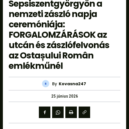
Sepsiszentgyörgyön a
nemzeti zászló napja
ceremóniája:
FORGALOMZÁRÁSOK az
utcán és zászlófelvonás
az Ostașului Român
emlékműnél
By
Kovasna247
25 június 2026