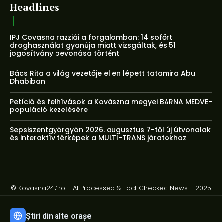
Headlines
IPJ Covasna razziái a forgalomban: 14 sofőrt
droghasználat gyanúja miatt vizsgáltak, és 51
jogosítvány bevonása történt
Bács Rita a világ vezetője ellen lépett tatamira Abu
Dhabiban
Petíció és felhívások a Kovászna megyei BARNA MEDVE-
populáció kezelésére
Sepsiszentgyörgyön 2026. augusztus 7-től új útvonalak
és interaktív térképek a MULTI-TRANS járatokhoz
© Kovasna247.ro - AI Processed & Fact Checked News - 2025
Știri din alte orașe