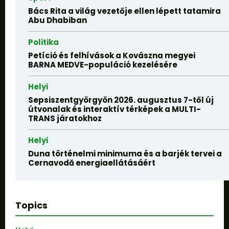
Bács Rita a világ vezetője ellen lépett tatamira
Abu Dhabiban
Politika
Petíció és felhívások a Kovászna megyei
BARNA MEDVE-populáció kezelésére
Helyi
Sepsiszentgyörgyön 2026. augusztus 7-től új
útvonalak és interaktív térképek a MULTI-
TRANS járatokhoz
Helyi
Duna történelmi minimuma és a barjék tervei a
Cernavodă energiaellátásáért
Topics