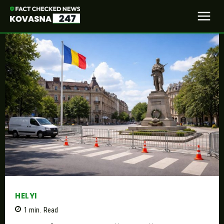
HELYI
1
min.
Read