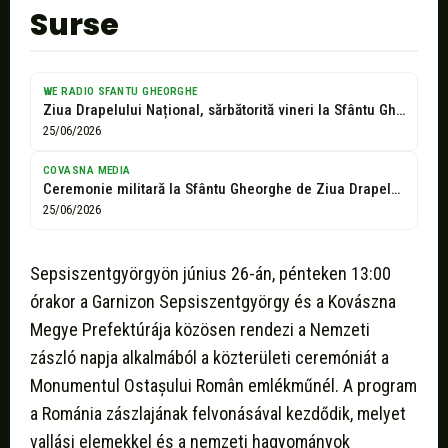
Surse
WE RADIO SFANTU GHEORGHE
Ziua Drapelului Național, sărbătorită vineri la Sfântu Gheorghe cu o ceremonie militară...
25/06/2026
COVASNA MEDIA
Ceremonie militară la Sfântu Gheorghe de Ziua Drapelului Național
25/06/2026
Sepsiszentgyörgyön június 26-án, pénteken 13:00
órakor a Garnizon Sepsiszentgyörgy és a Kovászna
Megye Prefektúrája közösen rendezi a Nemzeti
zászló napja alkalmából a közterületi ceremóniát a
Monumentul Ostașului Român emlékműnél. A program
a Románia zászlajának felvonásával kezdődik, melyet
vallási elemekkel és a nemzeti hagyományok