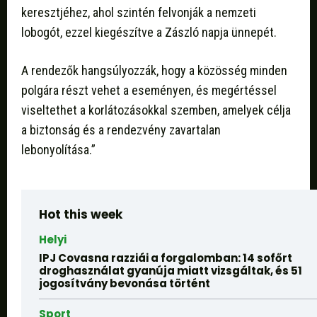
keresztjéhez, ahol szintén felvonják a nemzeti
lobogót, ezzel kiegészítve a Zászló napja ünnepét.
A rendezők hangsúlyozzák, hogy a közösség minden
polgára részt vehet a eseményen, és megértéssel
viseltethet a korlátozásokkal szemben, amelyek célja
a biztonság és a rendezvény zavartalan
lebonyolítása.”
Hot this week
Helyi
IPJ Covasna razziái a forgalomban: 14 sofőrt
droghasználat gyanúja miatt vizsgáltak, és 51
jogosítvány bevonása történt
Sport