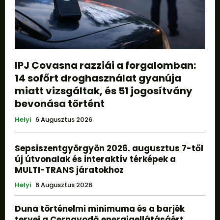
IPJ Covasna razziái a forgalomban:
14 sofőrt droghasználat gyanúja
miatt vizsgáltak, és 51 jogosítvány
bevonása történt
Helyi
6 Augusztus 2026
Sepsiszentgyörgyön 2026. augusztus 7-től
új útvonalak és interaktív térképek a
MULTI-TRANS járatokhoz
Helyi
6 Augusztus 2026
Duna történelmi minimuma és a barjék
tervei a Cernavodă energiaellátásáért