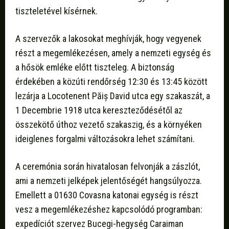
tiszteletével kísérnek.
A szervezők a lakosokat meghívják, hogy vegyenek
részt a megemlékezésen, amely a nemzeti egység és
a hősök emléke előtt tiszteleg. A biztonság
érdekében a közúti rendőrség 12:30 és 13:45 között
lezárja a Locotenent Păiș David utca egy szakaszát, a
1 Decembrie 1918 utca kereszteződésétől az
összekötő úthoz vezető szakaszig, és a környéken
ideiglenes forgalmi változásokra lehet számítani.
A ceremónia során hivatalosan felvonják a zászlót,
ami a nemzeti jelképek jelentőségét hangsúlyozza.
Emellett a 01630 Covasna katonai egység is részt
vesz a megemlékezéshez kapcsolódó programban:
expedíciót szervez Bucegi-hegység Caraiman