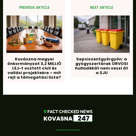
PREVIOUS ARTICLE
NEXT ARTICLE
Kovászna megyei
Sepsiszentgyörgyön: a
önkormányzat 3,2 MILLIÓ
gyógyszertárak ORVOSI
LEJ-t osztott civil és
hulladékát nem veszi át
vallási projektekre – mit
a SJU
rejt a támogatási lista?