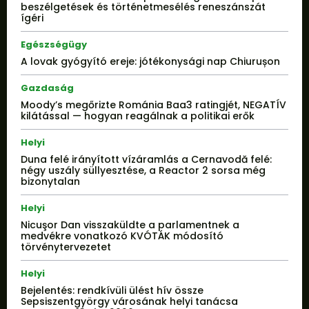
beszélgetések és történetmesélés reneszánszát
ígéri
Egészségügy
A lovak gyógyító ereje: jótékonysági nap Chiurușon
Gazdaság
Moody’s megőrizte Románia Baa3 ratingjét, NEGATÍV
kilátással — hogyan reagálnak a politikai erők
Helyi
Duna felé irányított vízáramlás a Cernavodă felé:
négy uszály süllyesztése, a Reactor 2 sorsa még
bizonytalan
Helyi
Nicuşor Dan visszaküldte a parlamentnek a
medvékre vonatkozó KVÓTÁK módosító
törvénytervezetet
Helyi
Bejelentés: rendkívüli ülést hív össze
Sepsiszentgyörgy városának helyi tanácsa