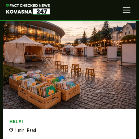
HELYI
1
min.
Read