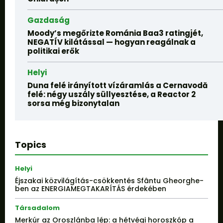
Gazdaság
Moody’s megőrizte Románia Baa3 ratingjét,
NEGATÍV kilátással — hogyan reagálnak a
politikai erők
Helyi
Duna felé irányított vízáramlás a Cernavodă
felé: négy uszály süllyesztése, a Reactor 2
sorsa még bizonytalan
Topics
Helyi
Éjszakai közvilágítás-csökkentés Sfântu Gheorghe-
ben az ENERGIAMEGTAKARÍTÁS érdekében
Társadalom
Merkúr az Oroszlánba lép: a hétvégi horoszkóp a