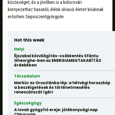
közösséget, és a jövőben is a kolozsvári
környezethez hasonló, élénk olvasói életet kívánnak
erősíteni Sepsiszentgyörgyön.
Hot this week
Helyi
Éjszakai közvilágítás-csökkentés Sfântu
Gheorghe-ben az ENERGIAMEGTAKARÍTÁS
érdekében
Társadalom
Merkúr az Oroszlánba lép: a hétvégi horoszkóp
a beszélgetések és történetmesélés
reneszánszát ígéri
Egészségügy
A lovak gyógyító ereje: jótékonysági nap
Chiurușon