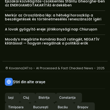
Éjszakai közvilágítás-csökkentés Sfântu Gheorghe-ben
az ENERGIAMEGTAKARÍTÁS érdekében
Merkúr az Oroszlánba lép: a hétvégi horoszkóp a
beszélgetések és történetmesélés reneszánszát ígéri
A lovak gyógyító ereje: jótékonysági nap Chiurușon
Moody’s megőrizte Románia Baa3 ratingjét, NEGATÍV
kilátással — hogyan reagálnak a politikai erők
© Kovasna247.ro - AI Processed & Fact Checked News - 2025
Știri din alte orașe
Iași
Cluj
Bistrița
Constanța
Timișoara
București
Bacău
Brașov