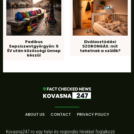
Pedibus
Elválasztódási
Sepsiszentgyörgyön: 5
SZORONGÁS: mit
ÉV után közösségi ünnep
tehetnek a szülők?
készül
ABOUT US
CONTACT
PRIVACY POLICY
Kovasna247.ro egy helyi és regionális hírekkel foglalkozó