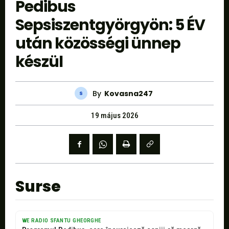
Pedibus
Sepsiszentgyörgyön: 5 ÉV
után közösségi ünnep
készül
By
Kovasna247
19 május 2026
Surse
WE RADIO SFANTU GHEORGHE