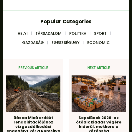
Popular Categories
HELYI
TÁRSADALOM
POLITIKA
SPORT
GAZDASÁG
EGÉSZSÉGÜGY
ECONOMIC
PREVIOUS ARTICLE
NEXT ARTICLE
Bâsca Mică erdőút
SepsiBook 2026: az
rehabilitációjához
ötödik kiadás végére
vízgazdálkodási
kiderül, mekkora a
engedélyt kér a Romsilva
közönség