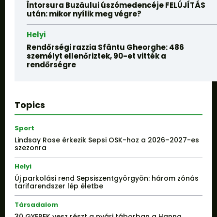
Întorsura Buzăului úszómedencéje FELÚJÍTÁS
után: mikor nyílik meg végre?
Helyi
Rendőrségi razzia Sfântu Gheorghe: 486
személyt ellenőriztek, 90-et vitték a
rendőrségre
Topics
Sport
Lindsay Rose érkezik Sepsi OSK-hoz a 2026–2027-es
szezonra
Helyi
Új parkolási rend Sepsiszentgyörgyön: három zónás
tarifarendszer lép életbe
Társadalom
30 GYEREK vesz részt a nyári táborban a Hanna