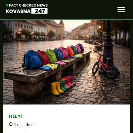
HELYI
1
min.
Read