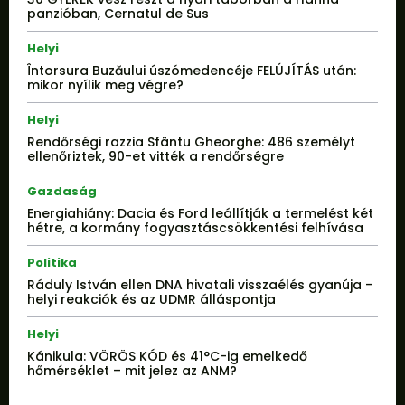
panzióban, Cernatul de Sus
Helyi
Întorsura Buzăului úszómedencéje FELÚJÍTÁS után:
mikor nyílik meg végre?
Helyi
Rendőrségi razzia Sfântu Gheorghe: 486 személyt
ellenőriztek, 90-et vitték a rendőrségre
Gazdaság
Energiahiány: Dacia és Ford leállítják a termelést két
hétre, a kormány fogyasztáscsökkentési felhívása
Politika
Ráduly István ellen DNA hivatali visszaélés gyanúja –
helyi reakciók és az UDMR álláspontja
Helyi
Kánikula: VÖRÖS KÓD és 41°C-ig emelkedő
hőmérséklet – mit jelez az ANM?