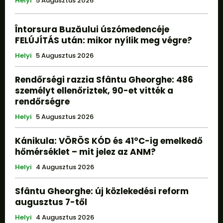
Helyi
5 Augusztus 2026
Întorsura Buzăului úszómedencéje
FELÚJÍTÁS után: mikor nyílik meg végre?
Helyi
5 Augusztus 2026
Rendőrségi razzia Sfântu Gheorghe: 486
személyt ellenőriztek, 90-et vitték a
rendőrségre
Helyi
5 Augusztus 2026
Kánikula: VÖRÖS KÓD és 41°C-ig emelkedő
hőmérséklet – mit jelez az ANM?
Helyi
4 Augusztus 2026
Sfântu Gheorghe: új közlekedési reform
augusztus 7-től
Helyi
4 Augusztus 2026