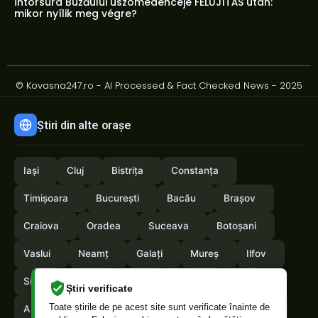
Întorsura Buzăului úszómedencéje FELÚJÍTÁS után:
mikor nyílik meg végre?
© Kovasna247.ro - AI Processed & Fact Checked News - 2025
Știri din alte orașe
Iași
Cluj
Bistrița
Constanța
Timișoara
București
Bacău
Brașov
Craiova
Oradea
Suceava
Botoșani
Vaslui
Neamț
Galați
Mureș
Ilfov
Sibiu
Arad
Alba
Tulcea
Olt
Știri verificate
Toate știrile de pe acest site sunt verificate înainte de
Arges
Maramures
Vrancea
Satumare