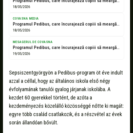
Programul Pedibus, care încurajează copiii să meargă pe jos la şcoală, aniversează...
18/05/2026
COVASNA MEDIA
Programul Pedibus, care încurajează copiii să meargă pe jos la şcoală, aniversează...
18/05/2026
MESAGERUL DE COVASNA
Programul Pedibus, care încurajează copiii să meargă pe jos la şcoală, aniversează...
19/05/2026
Sepsiszentgyörgyön a Pedibus-program öt éve indult
azzal a céllal, hogy az általános iskola első négy
évfolyamának tanulói gyalog járjanak iskolába. A
kezdet 60 gyerekkel történt, de azóta a
kezdeményezés közelálló közösséggé nőtte ki magát:
egyre több család csatlakozik, és a részvétel az évek
során állandóan bővült.