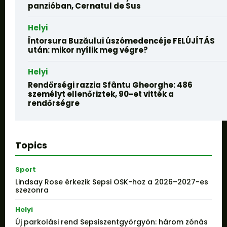
panzióban, Cernatul de Sus
Helyi
Întorsura Buzăului úszómedencéje FELÚJÍTÁS
után: mikor nyílik meg végre?
Helyi
Rendőrségi razzia Sfântu Gheorghe: 486
személyt ellenőriztek, 90-et vitték a
rendőrségre
Topics
Sport
Lindsay Rose érkezik Sepsi OSK-hoz a 2026–2027-es
szezonra
Helyi
Új parkolási rend Sepsiszentgyörgyön: három zónás