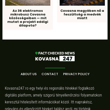
Az 36 elektromos
Covasna megyében nő a
mikrobusz Covasna
feszültség a medvék
közösségeiben — mit
miatt
mutat a projekt eddigi
állapota?
ABOUT US
CONTACT
PRIVACY POLICY
Kovasna247.ro egy helyi és regionális hírekkel foglalkozó
digitális platform, amely szigorú tényellenőrzési folyamatokon
keresztül hitelesített információkat közöl. Itt naprakész,
releváns és ellenőrzött híreket találsz arról, mi történik