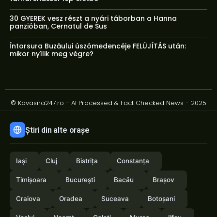
30 GYEREK vesz részt a nyári táborban a Hanna
panzióban, Cernatul de Sus
Întorsura Buzăului úszómedencéje FELÚJÍTÁS után:
mikor nyílik meg végre?
© Kovasna247.ro - AI Processed & Fact Checked News - 2025
Știri din alte orașe
Iași
Cluj
Bistrița
Constanța
Timișoara
București
Bacău
Brașov
Craiova
Oradea
Suceava
Botoșani