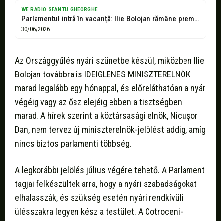
WE RADIO SFANTU GHEORGHE
Parlamentul intră în vacanță: Ilie Bolojan rămâne premier cel puțin încă o...
30/06/2026
Az Országgyűlés nyári szünetbe készül, miközben Ilie
Bolojan továbbra is IDEIGLENES MINISZTERELNÖK
marad legalább egy hónappal, és előreláthatóan a nyár
végéig vagy az ősz elejéig ebben a tisztségben
marad. A hírek szerint a köztársasági elnök, Nicușor
Dan, nem tervez új miniszterelnök-jelölést addig, amíg
nincs biztos parlamenti többség.
A legkorábbi jelölés július végére tehető. A Parlament
tagjai felkészültek arra, hogy a nyári szabadságokat
elhalasszák, és szükség esetén nyári rendkívüli
ülésszakra legyen kész a testület. A Cotroceni-