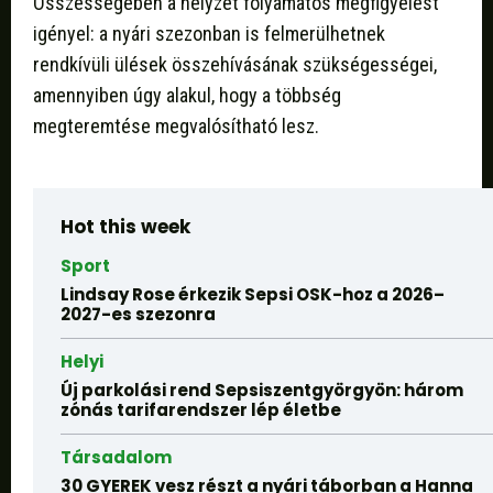
Összességében a helyzet folyamatos megfigyelést
igényel: a nyári szezonban is felmerülhetnek
rendkívüli ülések összehívásának szükségességei,
amennyiben úgy alakul, hogy a többség
megteremtése megvalósítható lesz.
Hot this week
Sport
Lindsay Rose érkezik Sepsi OSK-hoz a 2026–
2027-es szezonra
Helyi
Új parkolási rend Sepsiszentgyörgyön: három
zónás tarifarendszer lép életbe
Társadalom
30 GYEREK vesz részt a nyári táborban a Hanna