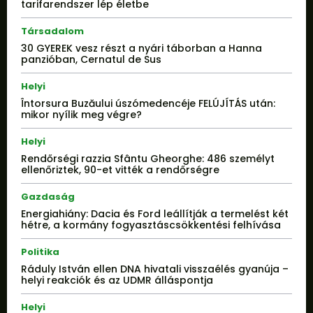
tarifarendszer lép életbe
Társadalom
30 GYEREK vesz részt a nyári táborban a Hanna
panzióban, Cernatul de Sus
Helyi
Întorsura Buzăului úszómedencéje FELÚJÍTÁS után:
mikor nyílik meg végre?
Helyi
Rendőrségi razzia Sfântu Gheorghe: 486 személyt
ellenőriztek, 90-et vitték a rendőrségre
Gazdaság
Energiahiány: Dacia és Ford leállítják a termelést két
hétre, a kormány fogyasztáscsökkentési felhívása
Politika
Ráduly István ellen DNA hivatali visszaélés gyanúja –
helyi reakciók és az UDMR álláspontja
Helyi