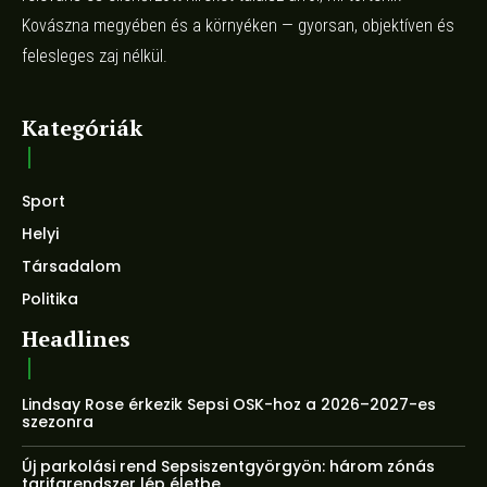
Kovászna megyében és a környéken — gyorsan, objektíven és
felesleges zaj nélkül.
Kategóriák
Sport
Helyi
Társadalom
Politika
Headlines
Lindsay Rose érkezik Sepsi OSK-hoz a 2026–2027-es
szezonra
Új parkolási rend Sepsiszentgyörgyön: három zónás
tarifarendszer lép életbe