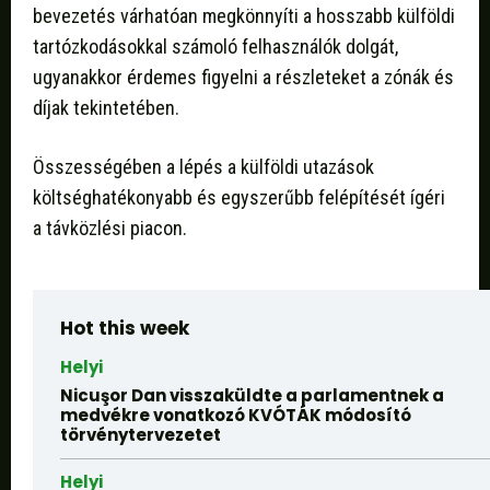
bevezetés várhatóan megkönnyíti a hosszabb külföldi
tartózkodásokkal számoló felhasználók dolgát,
ugyanakkor érdemes figyelni a részleteket a zónák és
díjak tekintetében.
Összességében a lépés a külföldi utazások
költséghatékonyabb és egyszerűbb felépítését ígéri
a távközlési piacon.
Hot this week
Helyi
Nicuşor Dan visszaküldte a parlamentnek a
medvékre vonatkozó KVÓTÁK módosító
törvénytervezetet
Helyi