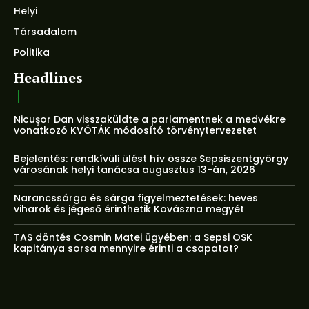
Helyi
Társadalom
Politika
Headlines
Nicuşor Dan visszaküldte a parlamentnek a medvékre
vonatkozó KVÓTÁK módosító törvénytervezetet
Bejelentés: rendkívüli ülést hív össze Sepsiszentgyörgy
városának helyi tanácsa augusztus 13-án, 2026
Narancssárga és sárga figyelmeztetések: heves
viharok és jégeső érinthetik Kovászna megyét
TAS döntés Cosmin Matei ügyében: a Sepsi OSK
kapitánya sorsa mennyire érinti a csapatot?