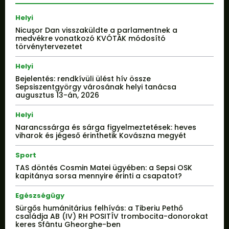
Helyi
Nicuşor Dan visszaküldte a parlamentnek a
medvékre vonatkozó KVÓTÁK módosító
törvénytervezetet
Helyi
Bejelentés: rendkívüli ülést hív össze
Sepsiszentgyörgy városának helyi tanácsa
augusztus 13-án, 2026
Helyi
Narancssárga és sárga figyelmeztetések: heves
viharok és jégeső érinthetik Kovászna megyét
Sport
TAS döntés Cosmin Matei ügyében: a Sepsi OSK
kapitánya sorsa mennyire érinti a csapatot?
Egészségügy
Sürgős humánitárius felhívás: a Tiberiu Pethő
családja AB (IV) RH POSITÍV trombocita-donorokat
keres Sfântu Gheorghe-ben