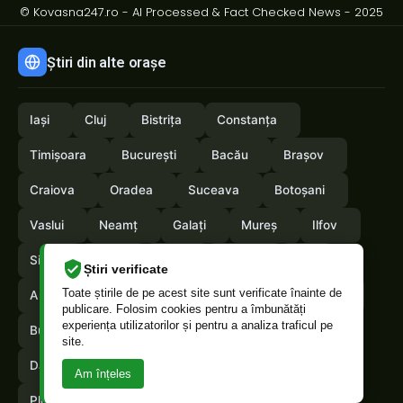
© Kovasna247.ro - AI Processed & Fact Checked News - 2025
Știri din alte orașe
Iași
Cluj
Bistrița
Constanța
Timișoara
București
Bacău
Brașov
Craiova
Oradea
Suceava
Botoșani
Vaslui
Neamț
Galați
Mureș
Ilfov
Sibiu
Arad
Alba
Tulcea
Olt
Știri verificate
Toate știrile de pe acest site sunt verificate înainte de
Arges
Maramures
Vrancea
Satumare
publicare. Folosim cookies pentru a îmbunătăți
experiența utilizatorilor și pentru a analiza traficul pe
Buzau
Braila
Calarasi
Caras-Severin
site.
Dambovita
Giurgiu
Gorj
Hunedoara
Am înțeles
Ploiești
Ialomita
Mehedinti
Salaj