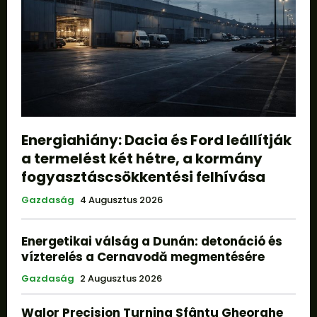
Energiahiány: Dacia és Ford leállítják
a termelést két hétre, a kormány
fogyasztáscsökkentési felhívása
Gazdaság
4 Augusztus 2026
Energetikai válság a Dunán: detonáció és
vízterelés a Cernavodă megmentésére
Gazdaság
2 Augusztus 2026
Walor Precision Turning Sfântu Gheorghe