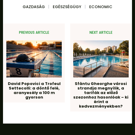
GAZDASÁG
EGÉSZSÉGÜGY
ECONOMIC
PREVIOUS ARTICLE
NEXT ARTICLE
David Popovici a Trofeul
Sfântu Gheorghe városi
Settecolli: a döntő felé,
strandja megnyílik, a
aranyesély a 100 m
tarifák az előző
gyorson
szezonhoz hasonlóak – ki
érint a
kedvezményekben?