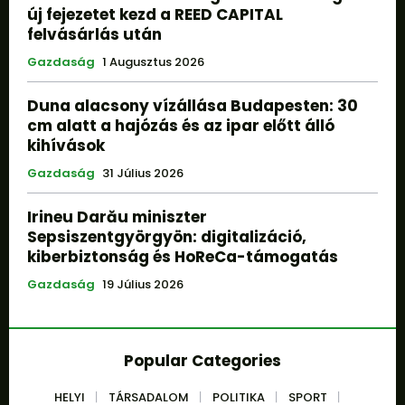
új fejezetet kezd a REED CAPITAL
felvásárlás után
Gazdaság
1 Augusztus 2026
Duna alacsony vízállása Budapesten: 30
cm alatt a hajózás és az ipar előtt álló
kihívások
Gazdaság
31 Július 2026
Irineu Darău miniszter
Sepsiszentgyörgyön: digitalizáció,
kiberbiztonság és HoReCa-támogatás
Gazdaság
19 Július 2026
Popular Categories
HELYI
TÁRSADALOM
POLITIKA
SPORT