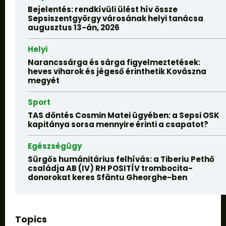
Bejelentés: rendkívüli ülést hív össze
Sepsiszentgyörgy városának helyi tanácsa
augusztus 13-án, 2026
Helyi
Narancssárga és sárga figyelmeztetések:
heves viharok és jégeső érinthetik Kovászna
megyét
Sport
TAS döntés Cosmin Matei ügyében: a Sepsi OSK
kapitánya sorsa mennyire érinti a csapatot?
Egészségügy
Sürgős humánitárius felhívás: a Tiberiu Pethő
családja AB (IV) RH POSITÍV trombocita-
donorokat keres Sfântu Gheorghe-ben
Topics