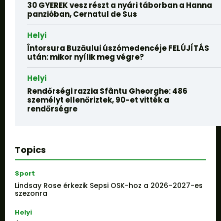
30 GYEREK vesz részt a nyári táborban a Hanna
panzióban, Cernatul de Sus
Helyi
Întorsura Buzăului úszómedencéje FELÚJÍTÁS
után: mikor nyílik meg végre?
Helyi
Rendőrségi razzia Sfântu Gheorghe: 486
személyt ellenőriztek, 90-et vitték a
rendőrségre
Topics
Sport
Lindsay Rose érkezik Sepsi OSK-hoz a 2026–2027-es
szezonra
Helyi