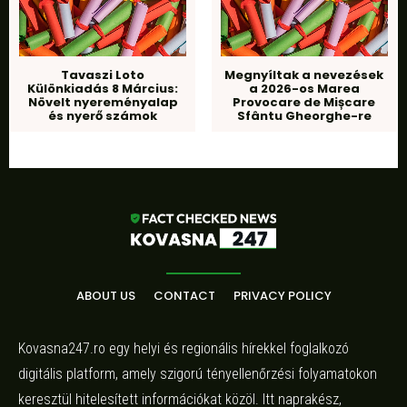
Tavaszi Loto
Megnyíltak a nevezések
Különkiadás 8 Március:
a 2026-os Marea
Növelt nyereményalap
Provocare de Mișcare
és nyerő számok
Sfântu Gheorghe-re
ABOUT US
CONTACT
PRIVACY POLICY
Kovasna247.ro egy helyi és regionális hírekkel foglalkozó
digitális platform, amely szigorú tényellenőrzési folyamatokon
keresztül hitelesített információkat közöl. Itt naprakész,