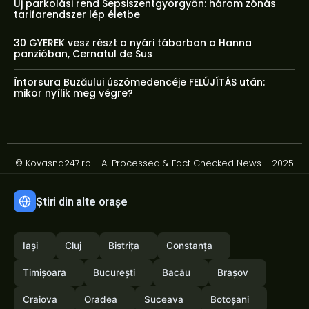
Új parkolási rend Sepsiszentgyörgyön: három zónás
tarifarendszer lép életbe
30 GYEREK vesz részt a nyári táborban a Hanna
panzióban, Cernatul de Sus
Întorsura Buzăului úszómedencéje FELÚJÍTÁS után:
mikor nyílik meg végre?
© Kovasna247.ro - AI Processed & Fact Checked News - 2025
Știri din alte orașe
Iași
Cluj
Bistrița
Constanța
Timișoara
București
Bacău
Brașov
Craiova
Oradea
Suceava
Botoșani