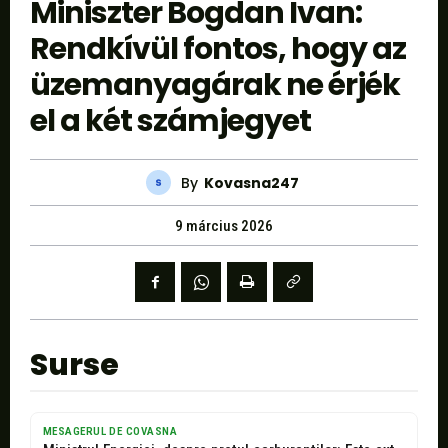
Miniszter Bogdan Ivan:
Rendkívül fontos, hogy az
üzemanyagárak ne érjék
el a két számjegyet
By
Kovasna247
9 március 2026
Surse
MESAGERUL DE COVASNA