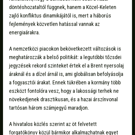
döntéshozataltól függnek, hanem a Közel-Keleten
zajló konfliktus dinamikájától is, mert a háborús
fejlemények közvetlen hatással vannak az
energiaárakra.
A nemzetközi piacokon bekövetkezett változások is
meghatározzák a belső politikát: a legutóbbi tőzsdei
jegyzések rekord szinteket értek el a Brent nyersolaj
áraknál és a dízel árnál is, ami globálisan befolyásolja
a fogyasztói árakat. Ennek tükrében a kormány több
eszközt fontolóra vesz, hogy a lakossági terhek ne
növekedjenek drasztikusan, és a hazai árszínvonal
tartósan három számjegyű maradjon.
A hivatalos közlés szerint az öt felvetett
forgatókönyv közül bármikor alkalmazhatnak egyet