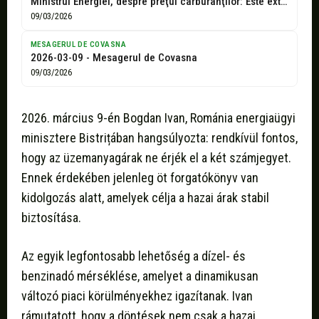
Ministrul Energiei, despre preţul carburanţilor: Este extrem de important pentru noi să...
09/03/2026
MESAGERUL DE COVASNA
2026-03-09 - Mesagerul de Covasna
09/03/2026
2026. március 9-én Bogdan Ivan, Románia energiaügyi
minisztere Bistrițában hangsúlyozta: rendkívül fontos,
hogy az üzemanyagárak ne érjék el a két számjegyet.
Ennek érdekében jelenleg öt forgatókönyv van
kidolgozás alatt, amelyek célja a hazai árak stabil
biztosítása.
Az egyik legfontosabb lehetőség a dízel- és
benzinadó mérséklése, amelyet a dinamikusan
változó piaci körülményekhez igazítanak. Ivan
rámutatott, hogy a döntések nem csak a hazai