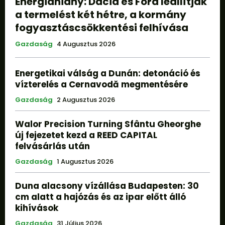
Energiahiány: Dacia és Ford leállítják
a termelést két hétre, a kormány
fogyasztáscsökkentési felhívása
Gazdaság
4 Augusztus 2026
Energetikai válság a Dunán: detonáció és
vízterelés a Cernavodă megmentésére
Gazdaság
2 Augusztus 2026
Walor Precision Turning Sfântu Gheorghe
új fejezetet kezd a REED CAPITAL
felvásárlás után
Gazdaság
1 Augusztus 2026
Duna alacsony vízállása Budapesten: 30
cm alatt a hajózás és az ipar előtt álló
kihívások
Gazdaság
31 Július 2026