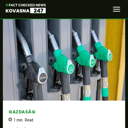
GAZDASÁG
1
min.
Read