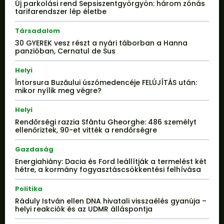
Új parkolási rend Sepsiszentgyörgyön: három zónás
tarifarendszer lép életbe
Társadalom
30 GYEREK vesz részt a nyári táborban a Hanna
panzióban, Cernatul de Sus
Helyi
Întorsura Buzăului úszómedencéje FELÚJÍTÁS után:
mikor nyílik meg végre?
Helyi
Rendőrségi razzia Sfântu Gheorghe: 486 személyt
ellenőriztek, 90-et vitték a rendőrségre
Gazdaság
Energiahiány: Dacia és Ford leállítják a termelést két
hétre, a kormány fogyasztáscsökkentési felhívása
Politika
Ráduly István ellen DNA hivatali visszaélés gyanúja –
helyi reakciók és az UDMR álláspontja