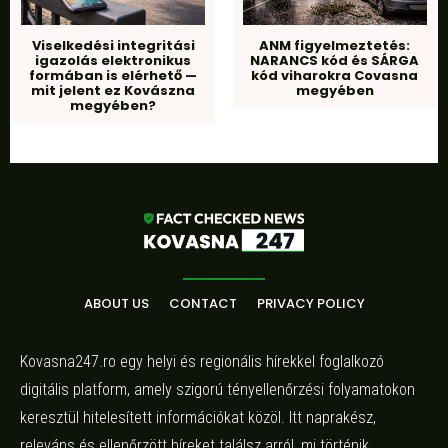
Viselkedési integritási
ANM figyelmeztetés:
igazolás elektronikus
NARANCS kód és SÁRGA
formában is elérhető —
kód viharokra Covasna
mit jelent ez Kovászna
megyében
megyében?
ABOUT US
CONTACT
PRIVACY POLICY
Kovasna247.ro egy helyi és regionális hírekkel foglalkozó
digitális platform, amely szigorú tényellenőrzési folyamatokon
keresztül hitelesített információkat közöl. Itt naprakész,
releváns és ellenőrzött híreket találsz arról, mi történik