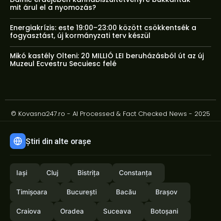
mit árul el a nyomozás?
Energiakrízis: este 19:00–23:00 között csökkentsék a
fogyasztást, új kormányzati terv készül
Mikó kastély Olteni: 20 MILLIÓ LEI beruházásból út az új
Muzeul Ecvestru Secuiesc felé
© Kovasna247.ro - AI Processed & Fact Checked News - 2025
Știri din alte orașe
Iași
Cluj
Bistrița
Constanța
Timișoara
București
Bacău
Brașov
Craiova
Oradea
Suceava
Botoșani