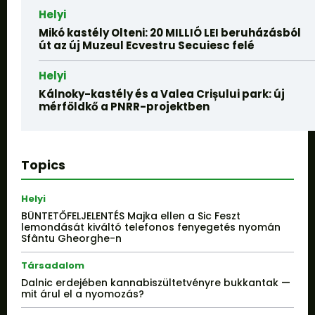
Helyi
Mikó kastély Olteni: 20 MILLIÓ LEI beruházásból
út az új Muzeul Ecvestru Secuiesc felé
Helyi
Kálnoky-kastély és a Valea Crișului park: új
mérföldkő a PNRR-projektben
Topics
Helyi
BÜNTETŐFELJELENTÉS Majka ellen a Sic Feszt
lemondását kiváltó telefonos fenyegetés nyomán
Sfântu Gheorghe-n
Társadalom
Dalnic erdejében kannabiszültetvényre bukkantak —
mit árul el a nyomozás?