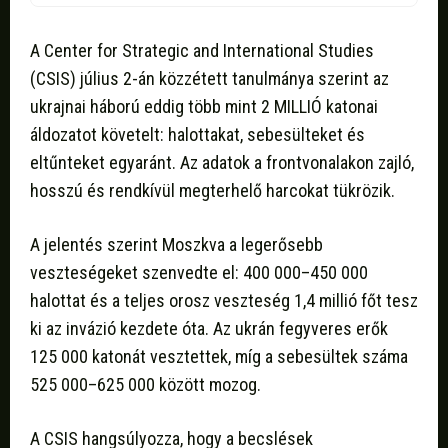
A Center for Strategic and International Studies
(CSIS) július 2-án közzétett tanulmánya szerint az
ukrajnai háború eddig több mint 2 MILLIÓ katonai
áldozatot követelt: halottakat, sebesülteket és
eltűnteket egyaránt. Az adatok a frontvonalakon zajló,
hosszú és rendkívül megterhelő harcokat tükrözik.
A jelentés szerint Moszkva a legerősebb
veszteségeket szenvedte el: 400 000–450 000
halottat és a teljes orosz veszteség 1,4 millió főt tesz
ki az invázió kezdete óta. Az ukrán fegyveres erők
125 000 katonát vesztettek, míg a sebesültek száma
525 000–625 000 között mozog.
A CSIS hangsúlyozza, hogy a becslések