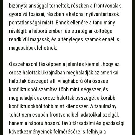
bizonytalansággal terheltek, részben a frontvonalak
gyors változásai, részben a katonai nyilvántartások
pontatlanságai miatt. Ennek ellenére a tanulmány
rávilágít: a háború emberi és stratégiai költségei
rendkívül magasak, és a tényleges számok ennél is
magasabbak lehetnek.
Összehasonlításképpen a jelentés kiemeli, hogy az
orosz halottak Ukrajnában meghaladják az amerikai
halottak összegét a II. világháború óta összes
konfliktusból számítva több mint négyszer, és
meghaladják az orosz halottak összegét a korábbi
konfliktusokból több mint kilencszer. A tanulmány
tehát nem csupán frontvonalbeli adatokkal szolgál,
hanem a háború hosszú távú társadalmi és gazdasági
következményeinek felmérésére is felhívja a