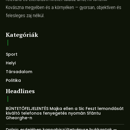
Kovászna megyében és a környéken — gyorsan, objektíven és
felesleges zaj nélkül.
Kategóriák
Sport
Helyi
Társadalom
Politika
Headlines
BÜNTETŐFELJELENTÉS Majka ellen a Sic Feszt lemondását
kiváltó telefonos fenyegetés nyomán Sfântu
Gheorghe-n
Dalnic erdejében kannabiszültetvényre bukkantak —