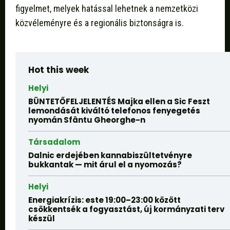
figyelmet, melyek hatással lehetnek a nemzetközi
közvéleményre és a regionális biztonságra is.
Hot this week
Helyi
BÜNTETŐFELJELENTÉS Majka ellen a Sic Feszt
lemondását kiváltó telefonos fenyegetés
nyomán Sfântu Gheorghe-n
Társadalom
Dalnic erdejében kannabiszültetvényre
bukkantak — mit árul el a nyomozás?
Helyi
Energiakrízis: este 19:00–23:00 között
csökkentsék a fogyasztást, új kormányzati terv
készül