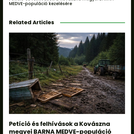
MEDVE-populáció kezelésére
Related Articles
Petíció és felhívások a Kovászna
megyei BARNA MEDVE-populáció