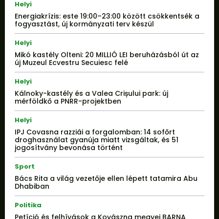
Helyi
Energiakrízis: este 19:00–23:00 között csökkentsék a
fogyasztást, új kormányzati terv készül
Helyi
Mikó kastély Olteni: 20 MILLIÓ LEI beruházásból út az
új Muzeul Ecvestru Secuiesc felé
Helyi
Kálnoky-kastély és a Valea Crișului park: új
mérföldkő a PNRR-projektben
Helyi
IPJ Covasna razziái a forgalomban: 14 sofőrt
droghasználat gyanúja miatt vizsgáltak, és 51
jogosítvány bevonása történt
Sport
Bács Rita a világ vezetője ellen lépett tatamira Abu
Dhabiban
Politika
Petíció és felhívások a Kovászna megyei BARNA