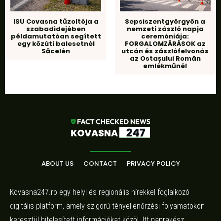
ISU Covasna tűzoltója a
Sepsiszentgyörgyön a
szabadidejében
nemzeti zászló napja
példamutatóan segített
ceremóniája:
egy közúti balesetnél
FORGALOMZÁRÁSOK az
Săcelén
utcán és zászlófelvonás
az Ostașului Român
emlékműnél
ABOUT US
CONTACT
PRIVACY POLICY
Kovasna247.ro egy helyi és regionális hírekkel foglalkozó
digitális platform, amely szigorú tényellenőrzési folyamatokon
keresztül hitelesített információkat közöl. Itt naprakész,