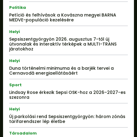
Politika
Petíció és felhívások a Kovászna megyei BARNA
MEDVE-populáció kezelésére
Helyi
Sepsiszentgyörgyön 2026. augusztus 7-től új
útvonalak és interaktív térképek a MULTI-TRANS
járatokhoz
Helyi
Duna történelmi minimuma és a barjék tervei a
Cernavodă energiaellátásáért
Sport
Lindsay Rose érkezik Sepsi OSK-hoz a 2026–2027-es
szezonra
Helyi
Új parkolási rend Sepsiszentgyörgyön: három zónás
tarifarendszer lép életbe
Társadalom