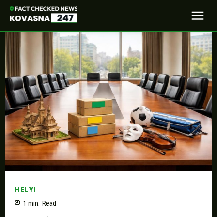
HELYI
1
min.
Read