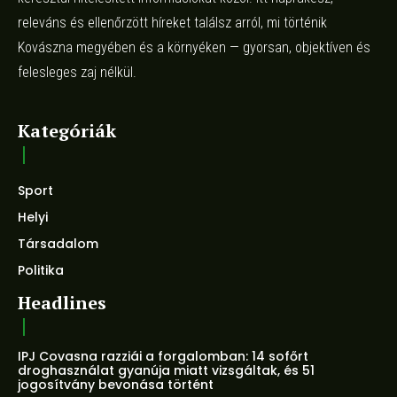
releváns és ellenőrzött híreket találsz arról, mi történik
Kovászna megyében és a környéken — gyorsan, objektíven és
felesleges zaj nélkül.
Kategóriák
Sport
Helyi
Társadalom
Politika
Headlines
IPJ Covasna razziái a forgalomban: 14 sofőrt
droghasználat gyanúja miatt vizsgáltak, és 51
jogosítvány bevonása történt