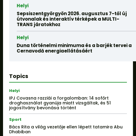
Helyi
Sepsiszentgyörgyön 2026. augusztus 7-től új
útvonalak és interaktív térképek a MULTI-
TRANS járatokhoz
Helyi
Duna történelmi minimuma és a barjék tervei a
Cernavodă energiaellátásáért
Topics
Helyi
IPJ Covasna razziái a forgalomban: 14 sofőrt
droghasználat gyanúja miatt vizsgáltak, és 51
jogosítvány bevonása történt
Sport
Bács Rita a világ vezetője ellen lépett tatamira Abu
Dhabiban