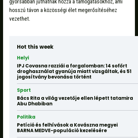
gyorsabban juthatnak hozzá a támogatásokhoz, ami
hosszú távon a közösségi élet megerősítéséhez
vezethet.
Hot this week
Helyi
IPJ Covasna razziái a forgalomban: 14 sofőrt
droghasználat gyanúja miatt vizsgáltak, és 51
jogosítvány bevonása történt
Sport
Bács Rita a világ vezetője ellen lépett tatamira
Abu Dhabiban
Politika
Petíció és felhívások a Kovászna megyei
BARNA MEDVE-populáció kezelésére