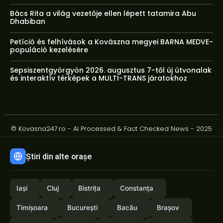
Bács Rita a világ vezetője ellen lépett tatamira Abu
Dhabiban
Petíció és felhívások a Kovászna megyei BARNA MEDVE-
populáció kezelésére
Sepsiszentgyörgyön 2026. augusztus 7-től új útvonalak
és interaktív térképek a MULTI-TRANS járatokhoz
© Kovasna247.ro - AI Processed & Fact Checked News - 2025
Știri din alte orașe
Iași
Cluj
Bistrița
Constanța
Timișoara
București
Bacău
Brașov