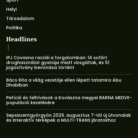
Sport
Helyi
Társadalom
Politika
Headlines
IPJ Covasna razziái a forgalomban: 14 sofőrt
droghasználat gyanúja miatt vizsgáltak, és 51
jogosítvány bevonása történt
Bács Rita a világ vezetője ellen lépett tatamira Abu
Dhabiban
Petíció és felhívások a Kovászna megyei BARNA MEDVE-
populáció kezelésére
Sepsiszentgyörgyön 2026. augusztus 7-től új útvonalak
és interaktív térképek a MULTI-TRANS járatokhoz