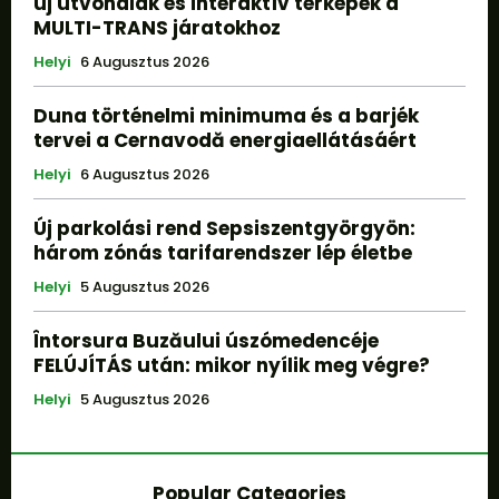
új útvonalak és interaktív térképek a
MULTI-TRANS járatokhoz
Helyi
6 Augusztus 2026
Duna történelmi minimuma és a barjék
tervei a Cernavodă energiaellátásáért
Helyi
6 Augusztus 2026
Új parkolási rend Sepsiszentgyörgyön:
három zónás tarifarendszer lép életbe
Helyi
5 Augusztus 2026
Întorsura Buzăului úszómedencéje
FELÚJÍTÁS után: mikor nyílik meg végre?
Helyi
5 Augusztus 2026
Popular Categories