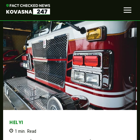
HELYI
1
min.
Read