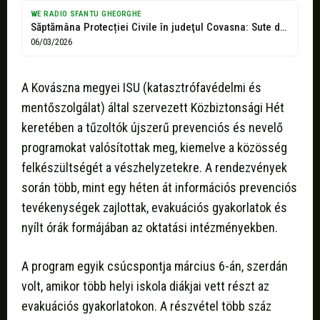
WE RADIO SFANTU GHEORGHE
Săptămâna Protecției Civile în judeţul Covasna: Sute de elevi instruiți de pompieri...
06/03/2026
A Kovászna megyei ISU (katasztrófavédelmi és
mentőszolgálat) által szervezett Közbiztonsági Hét
keretében a tűzoltók újszerű prevenciós és nevelő
programokat valósítottak meg, kiemelve a közösség
felkészültségét a vészhelyzetekre. A rendezvények
során több, mint egy héten át információs prevenciós
tevékenységek zajlottak, evakuációs gyakorlatok és
nyílt órák formájában az oktatási intézményekben.
A program egyik csúcspontja március 6-án, szerdán
volt, amikor több helyi iskola diákjai vett részt az
evakuációs gyakorlatokon. A részvétel több száz