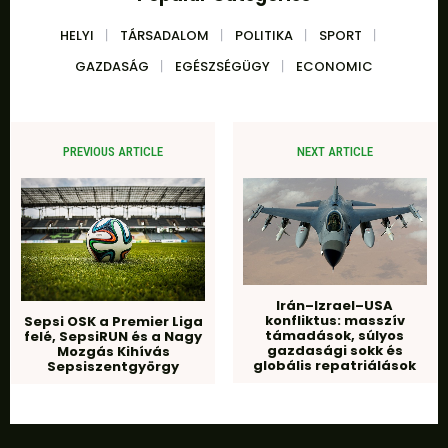
HELYI
TÁRSADALOM
POLITIKA
SPORT
GAZDASÁG
EGÉSZSÉGÜGY
ECONOMIC
PREVIOUS ARTICLE
NEXT ARTICLE
Irán–Izrael–USA
konfliktus: masszív
Sepsi OSK a Premier Liga
támadások, súlyos
felé, SepsiRUN és a Nagy
gazdasági sokk és
Mozgás Kihívás
globális repatriálások
Sepsiszentgyörgy