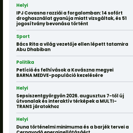
Helyi
IPJ Covasna razziái a forgalomban: 14 sofőrt
droghasználat gyanúja miatt vizsgáltak, és 51
jogosítvány bevonása történt
Sport
Bács Rita a világ vezetője ellen lépett tatamira
Abu Dhabiban
Politika
Petíció és felhívások a Kovászna megyei
BARNA MEDVE-populáció kezelésére
Helyi
Sepsiszentgyörgyön 2026. augusztus 7-től új
útvonalak és interaktív térképek a MULTI-
TRANS járatokhoz
Helyi
Duna történelmi minimuma és a barjék tervei a
Cernavodă energiaellátásáért