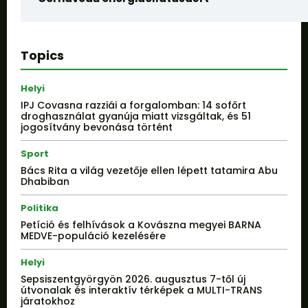
Topics
Helyi
IPJ Covasna razziái a forgalomban: 14 sofőrt
droghasználat gyanúja miatt vizsgáltak, és 51
jogosítvány bevonása történt
Sport
Bács Rita a világ vezetője ellen lépett tatamira Abu
Dhabiban
Politika
Petíció és felhívások a Kovászna megyei BARNA
MEDVE-populáció kezelésére
Helyi
Sepsiszentgyörgyön 2026. augusztus 7-től új
útvonalak és interaktív térképek a MULTI-TRANS
járatokhoz