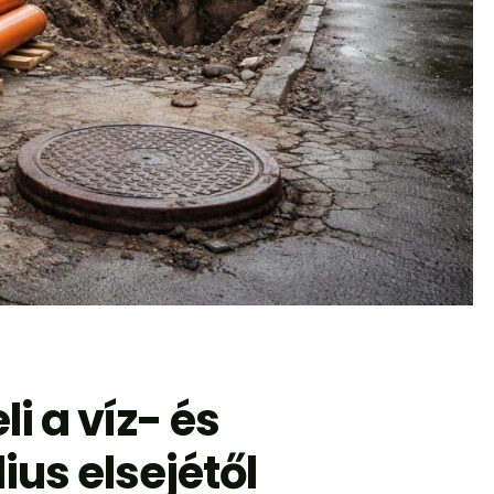
 a víz- és
ius elsejétől