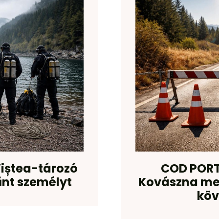
iștea-tározó
COD PORT
űnt személyt
Kovászna meg
köv