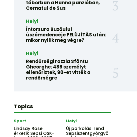
táborban a Hanna panzióban,
Cernatul de Sus
Helyi
Întorsura Buzăului
úszómedencéje FELÚJÍTÁS után:
mikor nyílik meg végre?
Helyi
Rendőrségi razzia Sfântu
Gheorghe: 486 személyt
ellenőriztek, 90-et vitték a
rendőrségre
Topics
Sport
Helyi
Lindsay Rose
Új parkolási rend
érkezik Sepsi OSK-
Sepsiszentgyörgyö