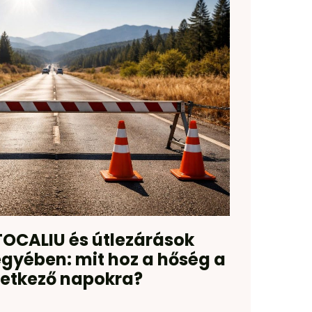
OCALIU és útlezárások
yében: mit hoz a hőség a
etkező napokra?