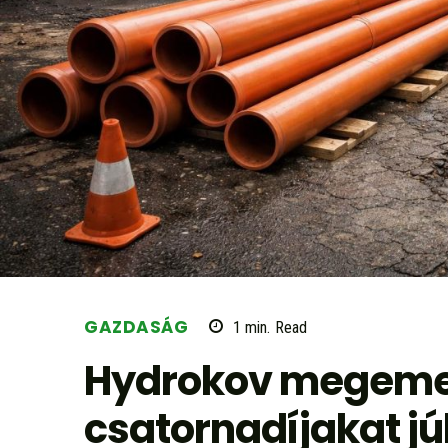
GAZDASÁG
1
min.
Read
Hydrokov megemeli
csatornadíjakat júl