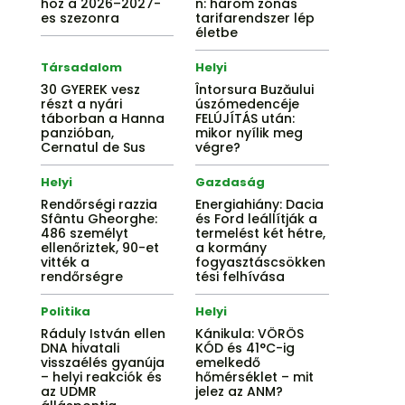
hoz a 2026–2027-
n: három zónás
es szezonra
tarifarendszer lép
életbe
Társadalom
Helyi
30 GYEREK vesz
Întorsura Buzăului
részt a nyári
úszómedencéje
táborban a Hanna
FELÚJÍTÁS után:
panzióban,
mikor nyílik meg
Cernatul de Sus
végre?
Helyi
Gazdaság
Rendőrségi razzia
Energiahiány: Dacia
Sfântu Gheorghe:
és Ford leállítják a
486 személyt
termelést két hétre,
ellenőriztek, 90-et
a kormány
vitték a
fogyasztáscsökken
rendőrségre
tési felhívása
Politika
Helyi
Ráduly István ellen
Kánikula: VÖRÖS
DNA hivatali
KÓD és 41°C-ig
visszaélés gyanúja
emelkedő
– helyi reakciók és
hőmérséklet – mit
az UDMR
jelez az ANM?