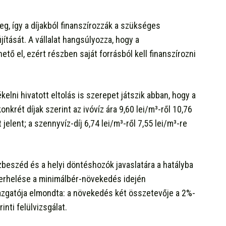
eg, így a díjakból finanszírozzák a szükséges
jítását. A vállalat hangsúlyozza, hogy a
ő el, ezért részben saját forrásból kell finanszírozni
lni hivatott eltolás is szerepet játszik abban, hogy a
nkrét díjak szerint az ivóvíz ára 9,60 lei/m³-ről 10,76
elent; a szennyvíz-díj 6,74 lei/m³-ről 7,55 lei/m³-re
özbeszéd és a helyi döntéshozók javaslatára a hatályba
 terhelése a minimálbér-növekedés idején
gazgatója elmondta: a növekedés két összetevője a 2%-
inti felülvizsgálat.