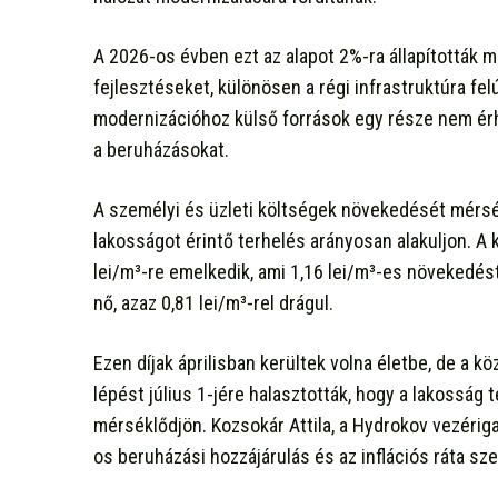
A 2026-os évben ezt az alapot 2%-ra állapították m
fejlesztéseket, különösen a régi infrastruktúra felú
modernizációhoz külső források egy része nem érhet
a beruházásokat.
A személyi és üzleti költségek növekedését mérséke
lakosságot érintő terhelés arányosan alakuljon. A ko
lei/m³-re emelkedik, ami 1,16 lei/m³-es növekedést j
nő, azaz 0,81 lei/m³-rel drágul.
Ezen díjak áprilisban kerültek volna életbe, de a k
lépést július 1-jére halasztották, hogy a lakosság
mérséklődjön. Kozsokár Attila, a Hydrokov vezéri
os beruházási hozzájárulás és az inflációs ráta szer