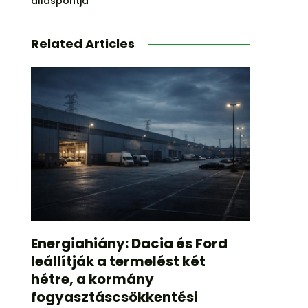
álláspontja
Related Articles
Energiahiány: Dacia és Ford
leállítják a termelést két
hétre, a kormány
fogyasztáscsökkentési