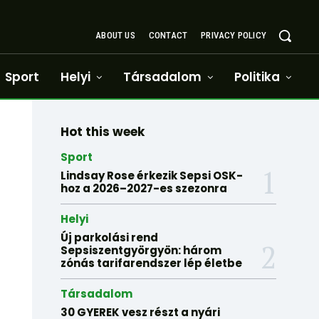
ABOUT US
CONTACT
PRIVACY POLICY
Sport
Helyi
Társadalom
Politika
Hot this week
Sport
Lindsay Rose érkezik Sepsi OSK-
hoz a 2026–2027-es szezonra
Helyi
Új parkolási rend
Sepsiszentgyörgyön: három
zónás tarifarendszer lép életbe
Társadalom
30 GYEREK vesz részt a nyári