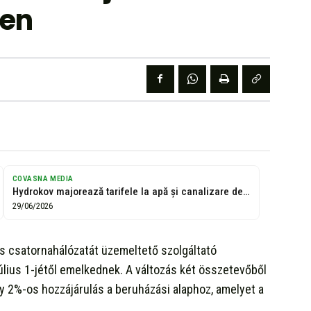
en
COVASNA MEDIA
Hydrokov majorează tarifele la apă și canalizare de la 1 iulie
29/06/2026
s csatornahálózatát üzemeltető szolgáltató
július 1-jétől emelkednek. A változás két összetevőből
egy 2%-os hozzájárulás a beruházási alaphoz, amelyet a