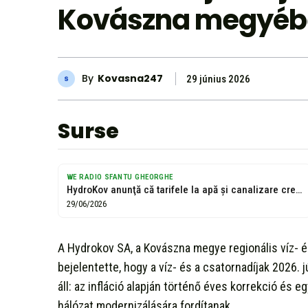
Kovászna megyéb
By
Kovasna247
29 június 2026
Surse
WE RADIO SFANTU GHEORGHE
HydroKov anunţă că tarifele la apă și canalizare cresc din iulie în...
29/06/2026
A Hydrokov SA, a Kovászna megye regionális víz- é
bejelentette, hogy a víz- és a csatornadíjak 2026. 
áll: az infláció alapján történő éves korrekció és 
hálózat modernizálására fordítanak.