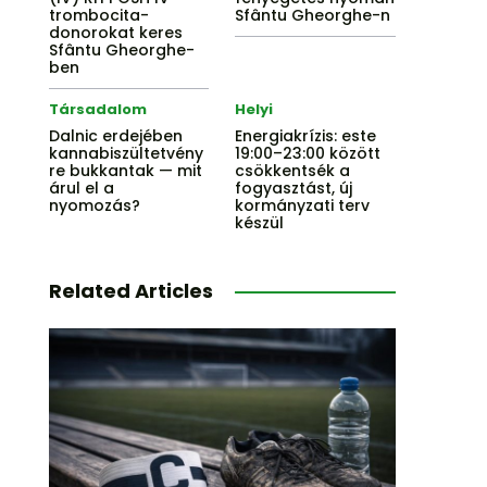
trombocita-
Sfântu Gheorghe-n
donorokat keres
Sfântu Gheorghe-
ben
Társadalom
Helyi
Dalnic erdejében
Energiakrízis: este
kannabiszültetvény
19:00–23:00 között
re bukkantak — mit
csökkentsék a
árul el a
fogyasztást, új
nyomozás?
kormányzati terv
készül
Related Articles