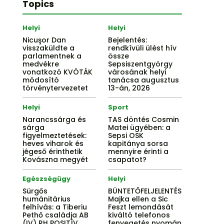
Topics
Helyi
Helyi
Nicuşor Dan
Bejelentés:
visszaküldte a
rendkívüli ülést hív
parlamentnek a
össze
medvékre
Sepsiszentgyörgy
vonatkozó KVÓTÁK
városának helyi
módosító
tanácsa augusztus
törvénytervezetet
13-án, 2026
Helyi
Sport
Narancssárga és
TAS döntés Cosmin
sárga
Matei ügyében: a
figyelmeztetések:
Sepsi OSK
heves viharok és
kapitánya sorsa
jégeső érinthetik
mennyire érinti a
Kovászna megyét
csapatot?
Egészségügy
Helyi
Sürgős
BÜNTETŐFELJELENTÉS
humánitárius
Majka ellen a Sic
felhívás: a Tiberiu
Feszt lemondását
Pethő családja AB
kiváltó telefonos
(IV) RH POSITÍV
fenyegetés nyomán