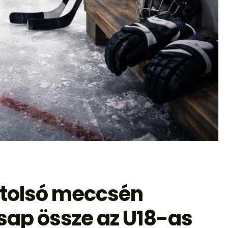
utolsó meccsén
sap össze az U18-as