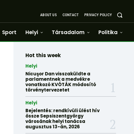
ABOUT US
CONTACT
PRIVACY POLICY
Sport
Helyi
Társadalom
Politika
Hot this week
Helyi
Nicuşor Dan visszaküldte a
parlamentnek a medvékre
vonatkozó KVÓTÁK módosító
törvénytervezetet
Helyi
Bejelentés: rendkívüli ülést hív
össze Sepsiszentgyörgy
városának helyi tanácsa
augusztus 13-án, 2026