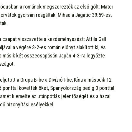
iódusban a románok megszerezték az első gólt: Matei
 horvátok gyorsan reagáltak: Mihaela Jagatic 39:59-es,
tak.
 csapat visszavette a kezdeményezést: Attila Gall
ljával a végére 3-2-es román előnyt alakított ki, és
p másik két összecsapásán Japán 4-3-ra legyőzte
szágot.
ljutott a Grupa B-be a Divízió I-be, Kína a második 12
 6 ponttal követték őket, Spanyolország pedig 0 ponttal
smét kiemelte az utánpótlás jelentőségét és a hazai
dő bizonyítási esélyekkel.