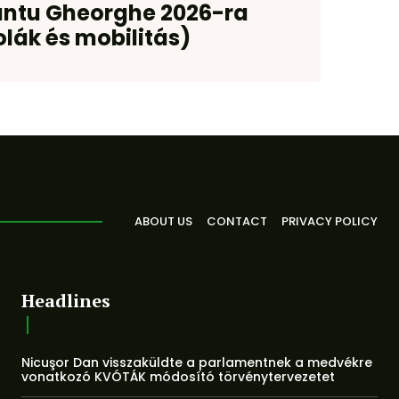
ântu Gheorghe 2026-ra
olák és mobilitás)
ABOUT US
CONTACT
PRIVACY POLICY
Headlines
Nicuşor Dan visszaküldte a parlamentnek a medvékre
vonatkozó KVÓTÁK módosító törvénytervezetet