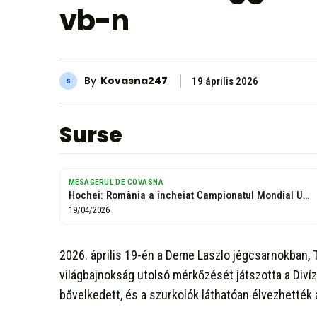
vb-n
By
Kovasna247
19 április 2026
Surse
MESAGERUL DE COVASNA
Hochei: România a încheiat Campionatul Mondial Under-18 cu victorie, 3-2 cu Croația
19/04/2026
2026. április 19-én a Deme Laszlo jégcsarnokban,
világbajnokság utolsó mérkőzését játszotta a Divíz
bővelkedett, és a szurkolók láthatóan élvezhették 