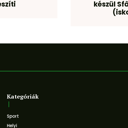
szíti
készül Sf
(isk
Kategóriák
Sport
Helyi