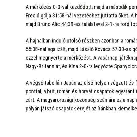
A mérkőzés 0-0-val kezdődött, majd a második per
Freciú gólja 31:58-nál vezetéshez juttatta őket. A
majd Bruno Alic 44:39-es találataval 2-1-re fordítot
A hajnalban induló utolsó részben azonban a román
55:08-nál egalizált, majd László Kovács 57:33-as gó
ezzel megnyerte a mérkőzést. A vasárnapi játékna
Nagy-Britanniát, és Kína 2-0-ra legyőzte Spanyolor
A végső tabellán Japán az első helyen végzett és fe
ponttal, a brit, román és horvát csapatok egyaránt
zárt. A magyarországi közönség számára ez a nap i
pályán játszó csapatok erejét az íránkban kiemelke