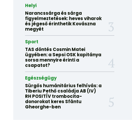
Helyi
Narancssárga és sárga
figyelmeztetések: heves viharok
és jégeső érinthetik Kovászna
megyét
Sport
TAS döntés Cosmin Matei
ügyében: a Sepsi OSK kapitánya
sorsa mennyire érinti a
csapatot?
Egészségügy
Sürgős humánitárius felhívás: a
Tiberiu Pethő családja AB (IV)
RH POSITÍV trombocita-
donorokat keres Sfântu
Gheorghe-ben