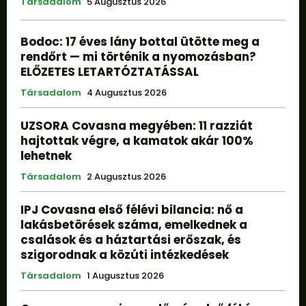
Társadalom
5 Augusztus 2026
Bodoc: 17 éves lány bottal ütötte meg a
rendőrt — mi történik a nyomozásban?
ELŐZETES LETARTÓZTATÁSSAL
Társadalom
4 Augusztus 2026
UZSORA Covasna megyében: 11 razziát
hajtottak végre, a kamatok akár 100%
lehetnek
Társadalom
2 Augusztus 2026
IPJ Covasna első félévi bilancia: nő a
lakásbetörések száma, emelkednek a
csalások és a háztartási erőszak, és
szigorodnak a közúti intézkedések
Társadalom
1 Augusztus 2026