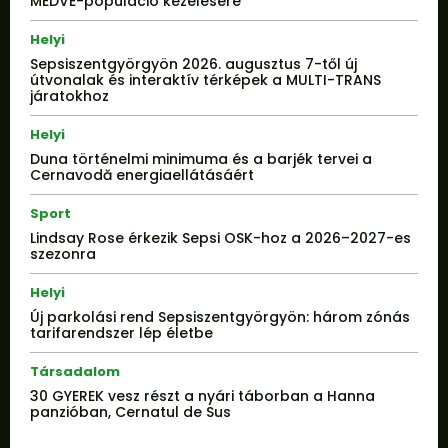
MEDVE-populáció kezelésére
Helyi
Sepsiszentgyörgyön 2026. augusztus 7-től új
útvonalak és interaktív térképek a MULTI-TRANS
járatokhoz
Helyi
Duna történelmi minimuma és a barjék tervei a
Cernavodă energiaellátásáért
Sport
Lindsay Rose érkezik Sepsi OSK-hoz a 2026–2027-es
szezonra
Helyi
Új parkolási rend Sepsiszentgyörgyön: három zónás
tarifarendszer lép életbe
Társadalom
30 GYEREK vesz részt a nyári táborban a Hanna
panzióban, Cernatul de Sus