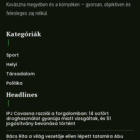
Kovászna megyében és a környéken — gyorsan, objektíven és
felesleges zaj nélkül.
Kategóriák
Sport
Helyi
Társadalom
Politika
Headlines
IPJ Covasna razziái a forgalomban: 14 sofőrt
droghasználat gyanúja miatt vizsgáltak, és 51
jogosítvány bevonása történt
Bács Rita a világ vezetője ellen lépett tatamira Abu