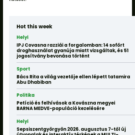
Hot this week
Helyi
IPJ Covasna razziái a forgalomban: 14 sofőrt
droghasználat gyanúja miatt vizsgáltak, és 51
jogosítvány bevonása történt
Sport
Bács Rita a világ vezetője ellen lépett tatamira
Abu Dhabiban
Politika
Petíció és felhívások a Kovászna megyei
BARNA MEDVE-populáció kezelésére
Helyi
Sepsiszentgyörgyön 2026. augusztus 7-től új
útvonalak és interaktív térképek a MULTI-