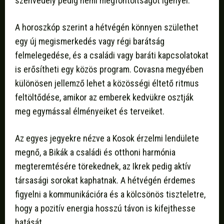
szenvedély pedig némi megfontoltságot igényel.
A horoszkóp szerint a hétvégén könnyen születhet
egy új megismerkedés vagy régi barátság
felmelegedése, és a családi vagy baráti kapcsolatokat
is erősítheti egy közös program. Covasna megyében
különösen jellemző lehet a közösségi éltető ritmus
feltöltődése, amikor az emberek kedvükre osztják
meg egymással élményeiket és terveiket.
Az egyes jegyekre nézve a Kosok érzelmi lendülete
megnő, a Bikák a családi és otthoni harmónia
megteremtésére törekednek, az Ikrek pedig aktív
társasági sorokat kaphatnak. A hétvégén érdemes
figyelni a kommunikációra és a kölcsönös tiszteletre,
hogy a pozitív energia hosszú távon is kifejthesse
hatását.