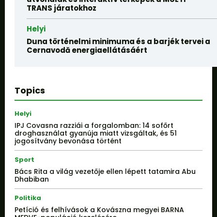
TRANS járatokhoz
Helyi
Duna történelmi minimuma és a barjék tervei a
Cernavodă energiaellátásáért
Topics
Helyi
IPJ Covasna razziái a forgalomban: 14 sofőrt
droghasználat gyanúja miatt vizsgáltak, és 51
jogosítvány bevonása történt
Sport
Bács Rita a világ vezetője ellen lépett tatamira Abu
Dhabiban
Politika
Petíció és felhívások a Kovászna megyei BARNA