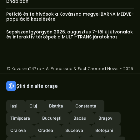
Dhabiban
Petíció és felhívások a Kovászna megyei BARNA MEDVE-
populáció kezelésére
Sepsiszentgyörgyön 2026. augusztus 7-től új útvonalak
és interaktív térképek a MULTI-TRANS járatokhoz
© Kovasna247.ro - AI Processed & Fact Checked News - 2025
Știri din alte orașe
Iași
Cluj
Bistrița
Constanța
Timișoara
București
Bacău
Brașov
Craiova
Oradea
Suceava
Botoșani