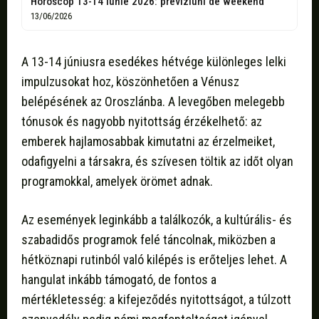
Horoscop 13-14 iunie 2026: previziuni de weekend
13/06/2026
A 13-14 júniusra esedékes hétvége különleges lelki
impulzusokat hoz, köszönhetően a Vénusz
belépésének az Oroszlánba. A levegőben melegebb
tónusok és nagyobb nyitottság érzékelhető: az
emberek hajlamosabbak kimutatni az érzelmeiket,
odafigyelni a társakra, és szívesen töltik az időt olyan
programokkal, amelyek örömet adnak.
Az események leginkább a találkozók, a kultúrális- és
szabadidős programok felé táncolnak, miközben a
hétköznapi rutinból való kilépés is erőteljes lehet. A
hangulat inkább támogató, de fontos a
mértékletesség: a kifejeződés nyitottságot, a túlzott