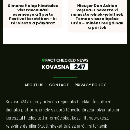
Simona Halep hivatalos
Nicușor Dan Adrian
visszavonulási
Veștea-t nevezte ki
eseménye a Sports
miniszterelnök-jelöltnek
Festival keretében – ki
Tomac visszalépése
tér vissza a pályára?
után – miként reagálnak
a pártok
ABOUT US
CONTACT
PRIVACY POLICY
Kovasna247.ro egy helyi és regionális hírekkel foglalkozó
digitális platform, amely szigorú tényellenőrzési folyamatokon
keresztül hitelesített információkat közöl. Itt naprakész,
releváns és ellenőrzött híreket találsz arról, mi történik