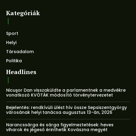
Kategóriák
Sport
Helyi
Társadalom
Politika
Headlines
Nicuşor Dan visszaküldte a parlamentnek a medvékre
vonatkozó KVÓTÁK módosító törvénytervezetet
Bejelentés: rendkívüli ülést hív össze Sepsiszentgyörgy
városának helyi tanácsa augusztus 13-án, 2026
Narancssárga és sárga figyelmeztetések: heves
viharok és jégeső érinthetik Kovászna megyét