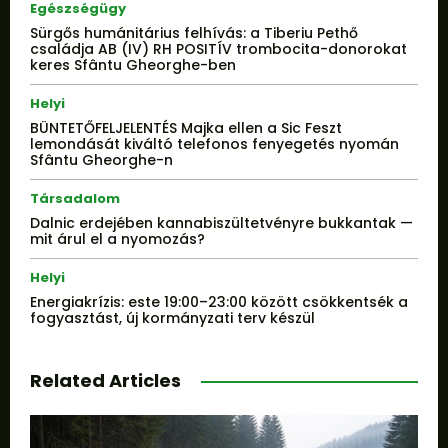
Egészségügy
Sürgős humánitárius felhívás: a Tiberiu Pethő
családja AB (IV) RH POSITÍV trombocita-donorokat
keres Sfântu Gheorghe-ben
Helyi
BÜNTETŐFELJELENTÉS Majka ellen a Sic Feszt
lemondását kiváltó telefonos fenyegetés nyomán
Sfântu Gheorghe-n
Társadalom
Dalnic erdejében kannabiszültetvényre bukkantak —
mit árul el a nyomozás?
Helyi
Energiakrízis: este 19:00–23:00 között csökkentsék a
fogyasztást, új kormányzati terv készül
Related Articles