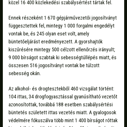
közel 16 400 közlekedési szabálysértést tártak fel.
Ennek részeként 1 670 gépjárművezetői jogosítványt
függesztettek fel, mintegy 1 000 forgalmi engedélyt
vontak be, és 245 olyan eset volt, amely
büntetőeljárást eredményezett. A gyorshajtók
kiszűrésére mintegy 500 célzott ellenőrzés irányult;
9 000 bírságot szabtak ki sebességtúllépés miatt, és
összesen 516 jogosítványt vontak be túlzott
sebesség okán.
Az alkohol- és drogtesztekből 460 vizsgálat történt:
104 ittas, 34 drogfogyasztással gyanúsítható vezetőt
azonosítottak, továbbá 188 esetben szabálysértési
büntetés született ittas vezetés miatt. A gyalogosok
védelmére fókuszálva több mint 1 400 bírságot róttak