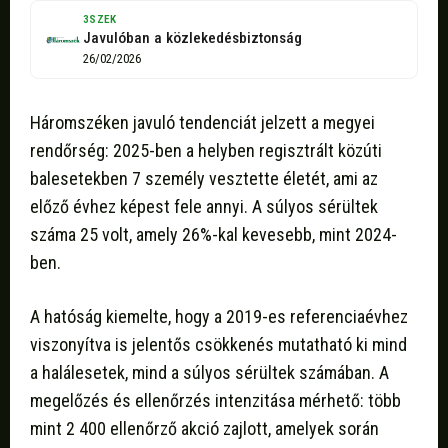
3SZEK
Javulóban a közlekedésbiztonság
26/02/2026
Háromszéken javuló tendenciát jelzett a megyei
rendőrség: 2025-ben a helyben regisztrált közúti
balesetekben 7 személy vesztette életét, ami az
előző évhez képest fele annyi. A súlyos sérültek
száma 25 volt, amely 26%-kal kevesebb, mint 2024-
ben.
A hatóság kiemelte, hogy a 2019-es referenciaévhez
viszonyítva is jelentős csökkenés mutatható ki mind
a halálesetek, mind a súlyos sérültek számában. A
megelőzés és ellenőrzés intenzitása mérhető: több
mint 2 400 ellenőrző akció zajlott, amelyek során