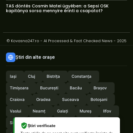
TAS döntés Cosmin Matei ügyében: a Sepsi OSK
kapitánya sorsa mennyire érinti a csapatot?
© Kovasna247.ro - AI Processed & Fact Checked News - 2025
Știri din alte orașe
Iași
Cluj
Bistrița
Constanța
Timișoara
București
Bacău
Brașov
Craiova
Oradea
Suceava
Botoșani
Vaslui
Neamț
Galați
Mureș
Ilfov
Sibiu
Arad
Alba
Tulcea
Olt
Știri verificate