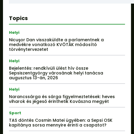
Topics
Helyi
Nicuşor Dan visszaküldte a parlamentnek a
medvékre vonatkozó KVÓTÁK módosító
törvénytervezetet
Helyi
Bejelentés: rendkívüli ülést hív össze
Sepsiszentgyörgy városának helyi tanácsa
augusztus 13-án, 2026
Helyi
Narancssárga és sárga figyelmeztetések: heves
viharok és jégeső érinthetik Kovászna megyét
Sport
TAS döntés Cosmin Matei ügyében: a Sepsi OSK
kapitánya sorsa mennyire érinti a csapatot?