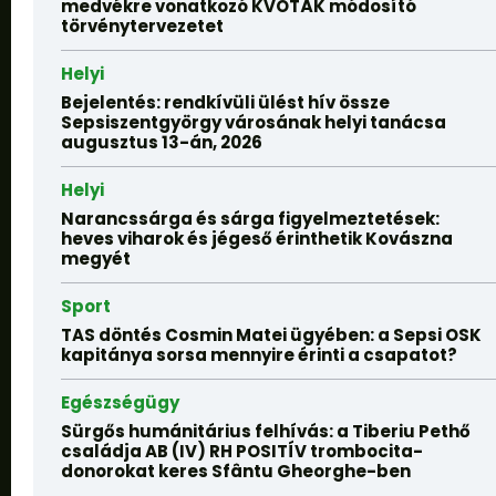
medvékre vonatkozó KVÓTÁK módosító
törvénytervezetet
Helyi
Bejelentés: rendkívüli ülést hív össze
Sepsiszentgyörgy városának helyi tanácsa
augusztus 13-án, 2026
Helyi
Narancssárga és sárga figyelmeztetések:
heves viharok és jégeső érinthetik Kovászna
megyét
Sport
TAS döntés Cosmin Matei ügyében: a Sepsi OSK
kapitánya sorsa mennyire érinti a csapatot?
Egészségügy
Sürgős humánitárius felhívás: a Tiberiu Pethő
családja AB (IV) RH POSITÍV trombocita-
donorokat keres Sfântu Gheorghe-ben