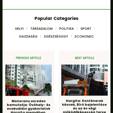
Popular Categories
HELYI
TÁRSADALOM
POLITIKA
SPORT
GAZDASÁG
EGÉSZSÉGÜGY
ECONOMIC
PREVIOUS ARTICLE
NEXT ARTICLE
Hargita: Konténerek
Monoranu ezredes
késnek, Bíró bejelentése
bemutatja: Óvóhely- és
és az év végi
evakuálási gyakorlatok
működőképesség terve
Hargita megyében,