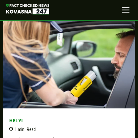
HELYI
1
min.
Read