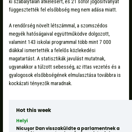
ki szabálytalan átkelésért, és 21 sofőr jogosítványát
függesztették fel elsőbbség meg nem adása miatt.
A rendőrség növelt létszámmal, a szomszédos
megyék hatóságaival együttműködve dolgozott,
valamint 143 iskolai programmal több mint 7 000
diákkal ismertették a felelős közlekedési
magatartást. A statisztikák javulást mutatnak,
ugyanakkor a túlzott sebesség, az ittas vezetés és a
gyalogosok elsőbbségének elmulasztása továbbra is
kockázati tényezők maradnak.
Hot this week
Helyi
Nicuşor Dan visszaküldte a parlamentnek a