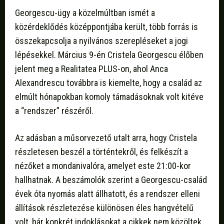
Georgescu-ügy a közelmúltban ismét a
közérdeklődés középpontjába került, több forrás is
összekapcsolja a nyilvános szerepléseket a jogi
lépésekkel. Március 9-én Cristela Georgescu élőben
jelent meg a Realitatea PLUS-on, ahol Anca
Alexandrescu továbbra is kiemelte, hogy a család az
elmúlt hónapokban komoly támadásoknak volt kitéve
a “rendszer” részéről.
Az adásban a műsorvezető utalt arra, hogy Cristela
részletesen beszél a történtekről, és felkészít a
nézőket a mondanivalóra, amelyet este 21:00-kor
hallhatnak. A beszámolók szerint a Georgescu-család
évek óta nyomás alatt állhatott, és a rendszer elleni
állítások részletezése különösen éles hangvételű
volt, bár konkrét indoklásokat a cikkek nem közöltek.