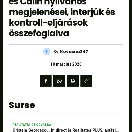
és Călin nyilvános
megjelenései, interjúk és
kontroll-eljárások
összefoglalva
By
Kovasna247
10 március 2026
Surse
REALITATEA DE COVASNA
Cristela Georgescu, în direct la Realitatea PLUS, astăzi, de la ora 20:55....