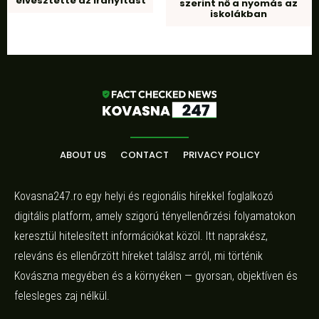
elvesztette az irányítást
szerint nő a nyomás az
iskolákban
ABOUT US
CONTACT
PRIVACY POLICY
Kovasna247.ro egy helyi és regionális hírekkel foglalkozó
digitális platform, amely szigorú tényellenőrzési folyamatokon
keresztül hitelesített információkat közöl. Itt naprakész,
releváns és ellenőrzött híreket találsz arról, mi történik
Kovászna megyében és a környéken — gyorsan, objektíven és
felesleges zaj nélkül.