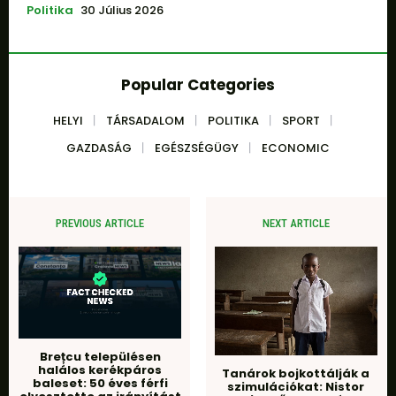
Politika
30 Július 2026
Popular Categories
HELYI
TÁRSADALOM
POLITIKA
SPORT
GAZDASÁG
EGÉSZSÉGÜGY
ECONOMIC
PREVIOUS ARTICLE
NEXT ARTICLE
Brețcu településen
halálos kerékpáros
Tanárok bojkottálják a
baleset: 50 éves férfi
szimulációkat: Nistor