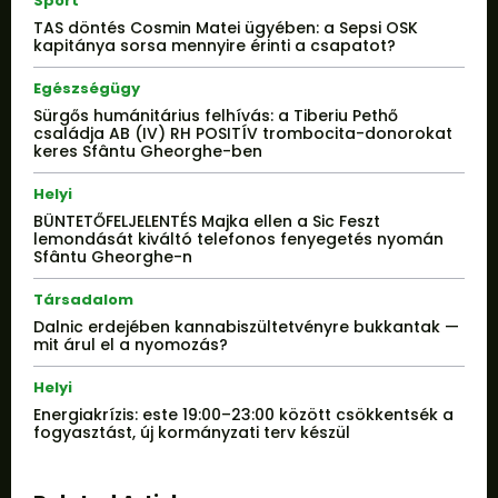
Sport
TAS döntés Cosmin Matei ügyében: a Sepsi OSK
kapitánya sorsa mennyire érinti a csapatot?
Egészségügy
Sürgős humánitárius felhívás: a Tiberiu Pethő
családja AB (IV) RH POSITÍV trombocita-donorokat
keres Sfântu Gheorghe-ben
Helyi
BÜNTETŐFELJELENTÉS Majka ellen a Sic Feszt
lemondását kiváltó telefonos fenyegetés nyomán
Sfântu Gheorghe-n
Társadalom
Dalnic erdejében kannabiszültetvényre bukkantak —
mit árul el a nyomozás?
Helyi
Energiakrízis: este 19:00–23:00 között csökkentsék a
fogyasztást, új kormányzati terv készül