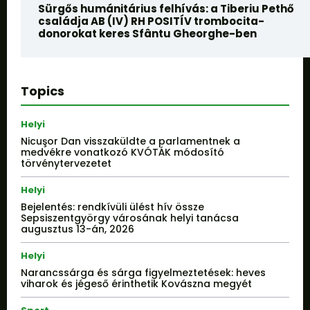
Sürgős humánitárius felhívás: a Tiberiu Pethő
családja AB (IV) RH POSITÍV trombocita-
donorokat keres Sfântu Gheorghe-ben
Topics
Helyi
Nicuşor Dan visszaküldte a parlamentnek a
medvékre vonatkozó KVÓTÁK módosító
törvénytervezetet
Helyi
Bejelentés: rendkívüli ülést hív össze
Sepsiszentgyörgy városának helyi tanácsa
augusztus 13-án, 2026
Helyi
Narancssárga és sárga figyelmeztetések: heves
viharok és jégeső érinthetik Kovászna megyét