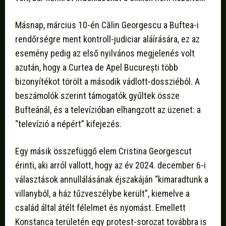
Másnap, március 10-én Călin Georgescu a Buftea-i
rendőrségre ment kontroll-judiciar aláírására, ez az
esemény pedig az első nyilvános megjelenés volt
azután, hogy a Curtea de Apel București több
bizonyítékot törölt a második vádlott-dossziéból. A
beszámolók szerint támogatók gyűltek össze
Bufteánál, és a televízióban elhangzott az üzenet: a
“televízió a népért” kifejezés.
Egy másik összefüggő elem Cristina Georgescut
érinti, aki arról vallott, hogy az év 2024. december 6-i
választások annullálásának éjszakáján “kimaradtunk a
villanyból, a ház tűzveszélybe került”, kiemelve a
család által átélt félelmet és nyomást. Emellett
Konstanca területén egy protest-sorozat továbbra is