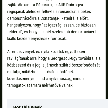
zajlik: Alexandra Păcuraru, az AUR Dobrogea
régiójának alelnöke felhívta a románokat a békés
demonstrációkra a Constanța-i katedrális előtt,
hangsúlyozva, hogy “az igazság lassan, de biztosan
felderül”, és hogy a minél szélesebb demokráciáért
kiálló kezdeményezések fontosak.
A rendezvények és nyilatkozatok együttesen
rávilágítanak arra, hogy a Georgescu-ügy továbbra is a
közbeszéd és a jogi eljárások szilárd összefonódását
mutatja, miközben a bírósági döntések
következményei mind a nyilvánosság, mind a
támogatók számára mérhetővé válnak.
Hot this week