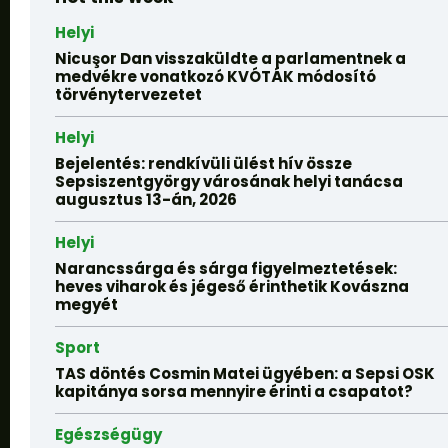
Helyi
Nicuşor Dan visszaküldte a parlamentnek a
medvékre vonatkozó KVÓTÁK módosító
törvénytervezetet
Helyi
Bejelentés: rendkívüli ülést hív össze
Sepsiszentgyörgy városának helyi tanácsa
augusztus 13-án, 2026
Helyi
Narancssárga és sárga figyelmeztetések:
heves viharok és jégeső érinthetik Kovászna
megyét
Sport
TAS döntés Cosmin Matei ügyében: a Sepsi OSK
kapitánya sorsa mennyire érinti a csapatot?
Egészségügy