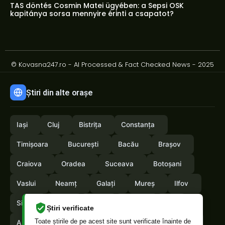
TAS döntés Cosmin Matei ügyében: a Sepsi OSK
kapitánya sorsa mennyire érinti a csapatot?
© Kovasna247.ro - AI Processed & Fact Checked News - 2025
Știri din alte orașe
Iași
Cluj
Bistrița
Constanța
Timișoara
București
Bacău
Brașov
Craiova
Oradea
Suceava
Botoșani
Vaslui
Neamț
Galați
Mureș
Ilfov
Sibiu
Arad
Alba
Tulcea
Olt
Știri verificate
Toate știrile de pe acest site sunt verificate înainte de
Arges
Maramures
Vrancea
Satumare