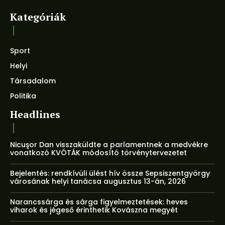
Kategóriák
Sport
Helyi
Társadalom
Politika
Headlines
Nicuşor Dan visszaküldte a parlamentnek a medvékre
vonatkozó KVÓTÁK módosító törvénytervezetet
Bejelentés: rendkívüli ülést hív össze Sepsiszentgyörgy
városának helyi tanácsa augusztus 13-án, 2026
Narancssárga és sárga figyelmeztetések: heves
viharok és jégeső érinthetik Kovászna megyét