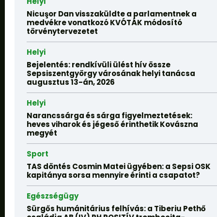
Helyi
Nicuşor Dan visszaküldte a parlamentnek a
medvékre vonatkozó KVÓTÁK módosító
törvénytervezetet
Helyi
Bejelentés: rendkívüli ülést hív össze
Sepsiszentgyörgy városának helyi tanácsa
augusztus 13-án, 2026
Helyi
Narancssárga és sárga figyelmeztetések:
heves viharok és jégeső érinthetik Kovászna
megyét
Sport
TAS döntés Cosmin Matei ügyében: a Sepsi OSK
kapitánya sorsa mennyire érinti a csapatot?
Egészségügy
Sürgős humánitárius felhívás: a Tiberiu Pethő