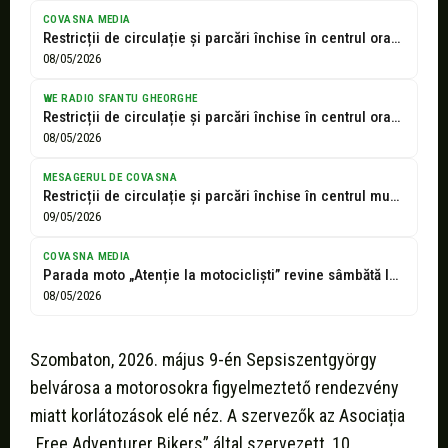
COVASNA MEDIA
Restricții de circulație și parcări închise în centrul orașului pentru parada motocicliștilor
08/05/2026
WE RADIO SFANTU GHEORGHE
Restricții de circulație și parcări închise în centrul orașului pentru parada motocicliștilor...
08/05/2026
MESAGERUL DE COVASNA
Restricții de circulație și parcări închise în centrul municipiului Sfântu Gheorghe, pentru...
09/05/2026
COVASNA MEDIA
Parada moto „Atenție la motocicliști” revine sâmbătă la Sfântu Gheorghe, cu demonstrații...
08/05/2026
Szombaton, 2026. május 9-én Sepsiszentgyörgy
belvárosa a motorosokra figyelmeztető rendezvény
miatt korlátozások elé néz. A szervezők az Asociația
„Free Adventurer Bikers” által szervezett, 10.