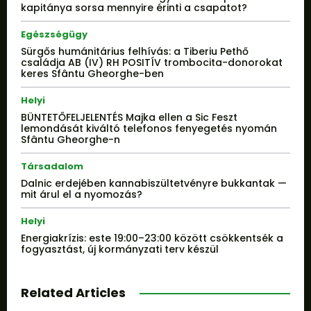
kapitánya sorsa mennyire érinti a csapatot?
Egészségügy
Sürgős humánitárius felhívás: a Tiberiu Pethő
családja AB (IV) RH POSITÍV trombocita-donorokat
keres Sfântu Gheorghe-ben
Helyi
BÜNTETŐFELJELENTÉS Majka ellen a Sic Feszt
lemondását kiváltó telefonos fenyegetés nyomán
Sfântu Gheorghe-n
Társadalom
Dalnic erdejében kannabiszültetvényre bukkantak —
mit árul el a nyomozás?
Helyi
Energiakrízis: este 19:00–23:00 között csökkentsék a
fogyasztást, új kormányzati terv készül
Related Articles