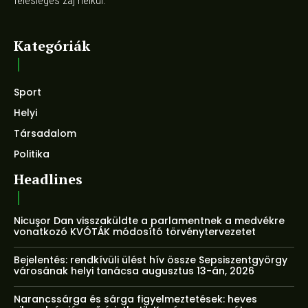
felesleges zaj nélkül.
Kategóriák
Sport
Helyi
Társadalom
Politika
Headlines
Nicuşor Dan visszaküldte a parlamentnek a medvékre
vonatkozó KVÓTÁK módosító törvénytervezetet
Bejelentés: rendkívüli ülést hív össze Sepsiszentgyörgy
városának helyi tanácsa augusztus 13-án, 2026
Narancssárga és sárga figyelmeztetések: heves