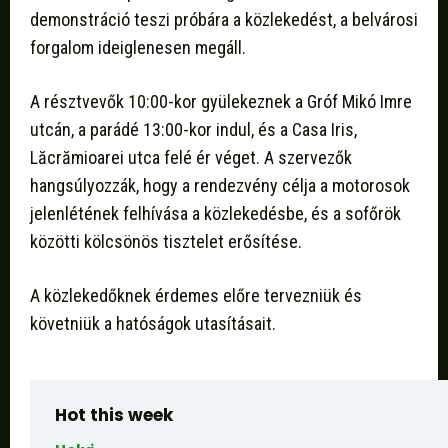
demonstráció teszi próbára a közlekedést, a belvárosi
forgalom ideiglenesen megáll.
A résztvevők 10:00-kor gyülekeznek a Gróf Mikó Imre
utcán, a parádé 13:00-kor indul, és a Casa Iris,
Lăcrămioarei utca felé ér véget. A szervezők
hangsúlyozzák, hogy a rendezvény célja a motorosok
jelenlétének felhívása a közlekedésbe, és a sofőrök
közötti kölcsönös tisztelet erősítése.
A közlekedőknek érdemes előre tervezniük és
követniük a hatóságok utasításait.
Hot this week