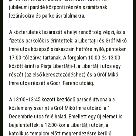
jubileumi parádé központi részén számítanak
lezárásokra és parkolási tilalmakra.
A közterületek lezárását a helyi rendőrség végzi, és a
fizetős parkolók is érintettek: a Libertății és Gróf Mikó
Imre utca középső szakaszain hétfőre nyíló, pénteken
17:00-tól zárva tartanak. A forgalom 10:00 és 13:00
között érinti a Piața Libertății-t, a Libertății utca egy
részét (az első kereszteződéshez) és a Gróf Mikó
Imre utca részét a Gödri Ferenc utcáig.
A 13:00–13:45 között kezdődő parádé útvonala a
közlemény szerint a Gróf Mikó Imre utcáról a 1
Decembrie utca felé halad. Emellett egy új elemet is
bejelentettek: a 12:00-kor a Libertății utcán, a
katolikus templom előtt megrendezésre kerülő