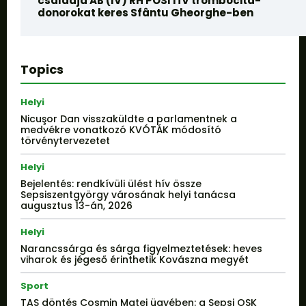
családja AB (IV) RH POSITÍV trombocita-
donorokat keres Sfântu Gheorghe-ben
Topics
Helyi
Nicuşor Dan visszaküldte a parlamentnek a
medvékre vonatkozó KVÓTÁK módosító
törvénytervezetet
Helyi
Bejelentés: rendkívüli ülést hív össze
Sepsiszentgyörgy városának helyi tanácsa
augusztus 13-án, 2026
Helyi
Narancssárga és sárga figyelmeztetések: heves
viharok és jégeső érinthetik Kovászna megyét
Sport
TAS döntés Cosmin Matei ügyében: a Sepsi OSK