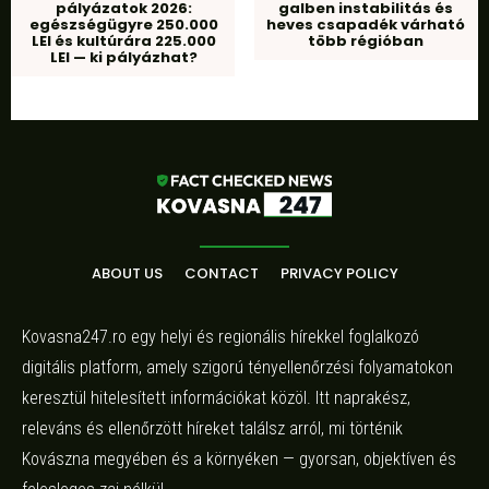
pályázatok 2026:
galben instabilitás és
egészségügyre 250.000
heves csapadék várható
LEI és kultúrára 225.000
több régióban
LEI — ki pályázhat?
ABOUT US
CONTACT
PRIVACY POLICY
Kovasna247.ro egy helyi és regionális hírekkel foglalkozó
digitális platform, amely szigorú tényellenőrzési folyamatokon
keresztül hitelesített információkat közöl. Itt naprakész,
releváns és ellenőrzött híreket találsz arról, mi történik
Kovászna megyében és a környéken — gyorsan, objektíven és