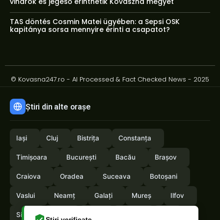
viharok és jégeső érinthetik Kovászna megyét
TAS döntés Cosmin Matei ügyében: a Sepsi OSK
kapitánya sorsa mennyire érinti a csapatot?
© Kovasna247.ro - AI Processed & Fact Checked News - 2025
Știri din alte orașe
Iași
Cluj
Bistrița
Constanța
Timișoara
București
Bacău
Brașov
Craiova
Oradea
Suceava
Botoșani
Vaslui
Neamț
Galați
Mureș
Ilfov
Sibiu
Arad
Alba
Tulcea
Olt
Știri verificate