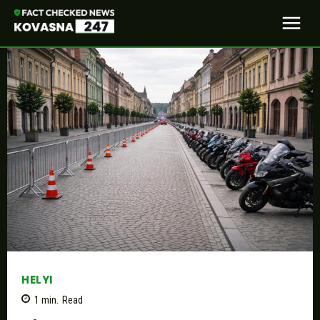
HELYI
1
min.
Read