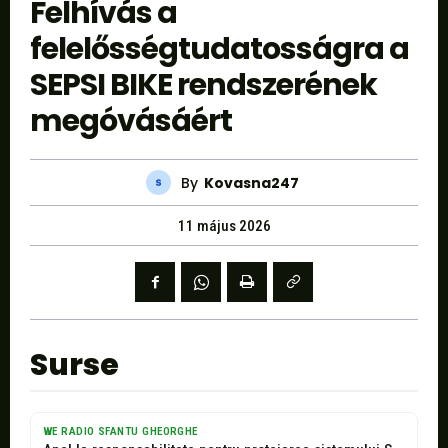
Felhívás a
felelősségtudatosságra a
SEPSI BIKE rendszerének
megóvásáért
By
Kovasna247
11 május 2026
Surse
WE RADIO SFANTU GHEORGHE