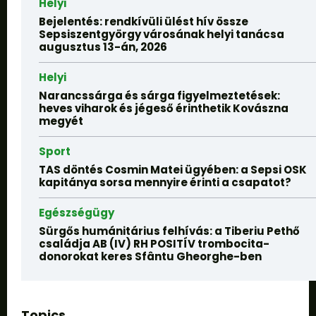
Helyi
Bejelentés: rendkívüli ülést hív össze
Sepsiszentgyörgy városának helyi tanácsa
augusztus 13-án, 2026
Helyi
Narancssárga és sárga figyelmeztetések:
heves viharok és jégeső érinthetik Kovászna
megyét
Sport
TAS döntés Cosmin Matei ügyében: a Sepsi OSK
kapitánya sorsa mennyire érinti a csapatot?
Egészségügy
Sürgős humánitárius felhívás: a Tiberiu Pethő
családja AB (IV) RH POSITÍV trombocita-
donorokat keres Sfântu Gheorghe-ben
Topics