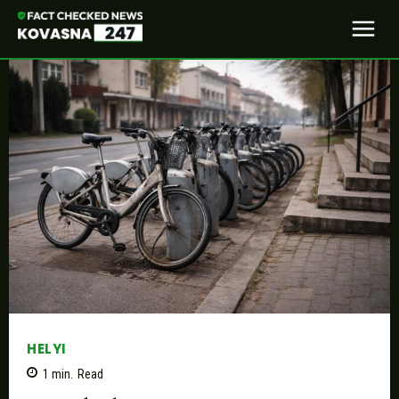
HELYI
1
min.
Read