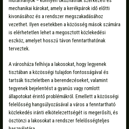
mutatványok – könnyen okozhatnak szerkezeti és
mechanikai károkat, amely a kerékpárok idő előtti
kivonásához és a rendszer megszakadásához
vezethet. Ilyen esetekben a közösség mások számára
is elérhetetlen lehet a megosztott közlekedési
eszköz, amelyet hosszú távon fenntarthatónak
terveztek.
A városháza felhívja a lakosokat, hogy legyenek
tisztában a közösségi tulajdon fontosságával és
tartsák tiszteletben a berendezéseket, valamint
tegyenek bejelentést a gyanús vagy romlott
állapotokat érintő problémákról. Emellett a közösségi
felelősség hangsúlyozásával a város a fenntartható
közlekedés iránti elkötelezettségét is megerősíti, és
ösztönzi a lakosokat a rendszer felelősségteljes
használatára.