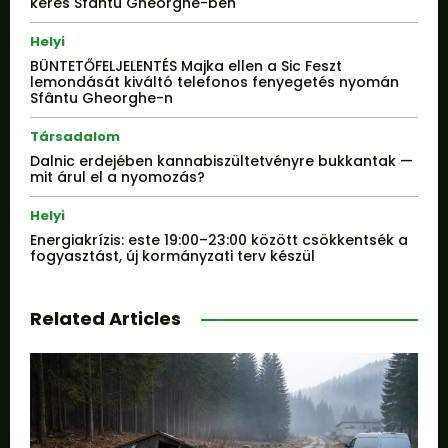
keres Sfântu Gheorghe-ben
Helyi
BÜNTETŐFELJELENTÉS Majka ellen a Sic Feszt
lemondását kiváltó telefonos fenyegetés nyomán
Sfântu Gheorghe-n
Társadalom
Dalnic erdejében kannabiszültetvényre bukkantak —
mit árul el a nyomozás?
Helyi
Energiakrízis: este 19:00–23:00 között csökkentsék a
fogyasztást, új kormányzati terv készül
Related Articles