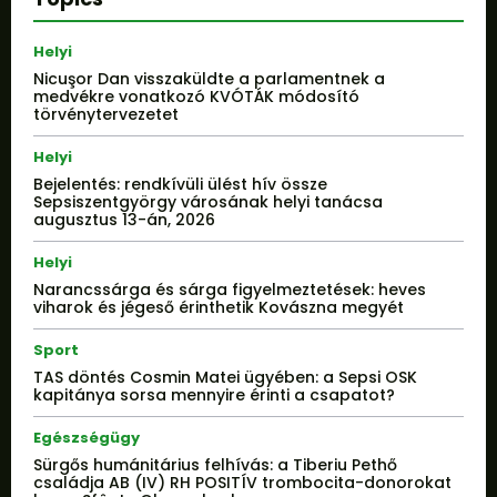
Helyi
Nicuşor Dan visszaküldte a parlamentnek a
medvékre vonatkozó KVÓTÁK módosító
törvénytervezetet
Helyi
Bejelentés: rendkívüli ülést hív össze
Sepsiszentgyörgy városának helyi tanácsa
augusztus 13-án, 2026
Helyi
Narancssárga és sárga figyelmeztetések: heves
viharok és jégeső érinthetik Kovászna megyét
Sport
TAS döntés Cosmin Matei ügyében: a Sepsi OSK
kapitánya sorsa mennyire érinti a csapatot?
Egészségügy
Sürgős humánitárius felhívás: a Tiberiu Pethő
családja AB (IV) RH POSITÍV trombocita-donorokat