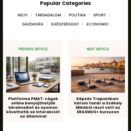
Popular Categories
HELYI
TÁRSADALOM
POLITIKA
SPORT
GAZDASÁG
EGÉSZSÉGÜGY
ECONOMIC
PREVIOUS ARTICLE
NEXT ARTICLE
Platforma PMAT: cégek
Képzés Trapaniban:
online benyújthatják
három tanár a Székely
kérelmeiket és nyomon
Mikóból részt vett az
követhetik az interakciót
ERASMUS+ kurzuson
az állammal