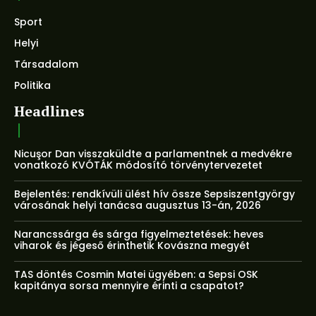
Sport
Helyi
Társadalom
Politika
Headlines
Nicuşor Dan visszaküldte a parlamentnek a medvékre
vonatkozó KVÓTÁK módosító törvénytervezetet
Bejelentés: rendkívüli ülést hív össze Sepsiszentgyörgy
városának helyi tanácsa augusztus 13-án, 2026
Narancssárga és sárga figyelmeztetések: heves
viharok és jégeső érinthetik Kovászna megyét
TAS döntés Cosmin Matei ügyében: a Sepsi OSK
kapitánya sorsa mennyire érinti a csapatot?