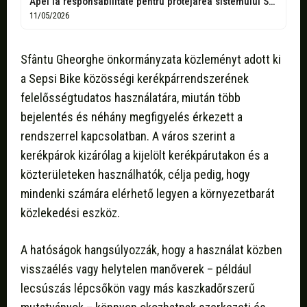
Apel la responsabilitate pentru protejarea sistemului Sepsi Bike - We Radio Sfântu...
11/05/2026
Sfântu Gheorghe önkormányzata közleményt adott ki
a Sepsi Bike közösségi kerékpárrendszerének
felelősségtudatos használatára, miután több
bejelentés és néhány megfigyelés érkezett a
rendszerrel kapcsolatban. A város szerint a
kerékpárok kizárólag a kijelölt kerékpárutakon és a
közterületeken használhatók, célja pedig, hogy
mindenki számára elérhető legyen a környezetbarát
közlekedési eszköz.
A hatóságok hangsúlyozzák, hogy a használat közben
visszaélés vagy helytelen manőverek – például
lecsúszás lépcsőkön vagy más kaszkadőrszerű