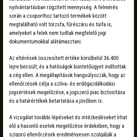
nyilvántartásban rögzített mennyiség. A felmérés
során a csoporthoz tartozó termékek között
megtalálható volt törzsfa, fűrészáru és tüifa is,
amelyeket a felek nem tudtak megfelelő jogi
dokumentumokkal alátámasztani.
Az eltérések összesített értéke körülbelül 36.400
lejre becsült, és a hatóságok büntetőügyet indítottak
a cég ellen. A megállapítások hangsúlyozzák, hogy az
ellenőrzések célja a szilva‑ és erdőgazdálkodási
jogsértések megelőzése, a jogszerű piac biztosítása
és a határértékek betartatása a jövőben is.
A vizsgálat további lépéseket és intézkedéseket írhat
elő a hasonló esetek megelőzése érdekében, hogy a
szigorú ellenőrzések eredményesen szolgálják a