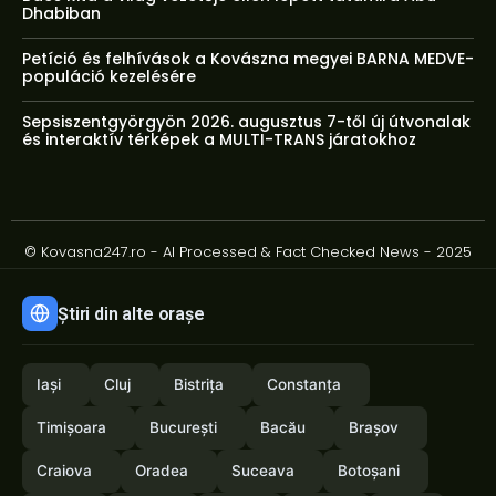
Dhabiban
Petíció és felhívások a Kovászna megyei BARNA MEDVE-
populáció kezelésére
Sepsiszentgyörgyön 2026. augusztus 7-től új útvonalak
és interaktív térképek a MULTI-TRANS járatokhoz
© Kovasna247.ro - AI Processed & Fact Checked News - 2025
Știri din alte orașe
Iași
Cluj
Bistrița
Constanța
Timișoara
București
Bacău
Brașov
Craiova
Oradea
Suceava
Botoșani