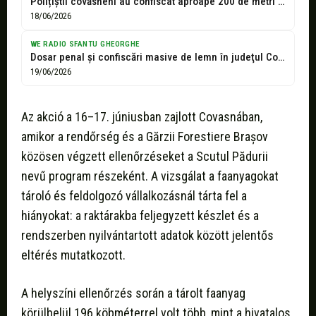
Polițiștii covăsneni au confiscat aproape 200 de metri cubi de lemn și...
18/06/2026
WE RADIO SFANTU GHEORGHE
Dosar penal și confiscări masive de lemn în judeţul Covasna: Aproape 200...
19/06/2026
Az akció a 16–17. júniusban zajlott Covasnában,
amikor a rendőrség és a Gărzii Forestiere Brașov
közösen végzett ellenőrzéseket a Scutul Pădurii
nevű program részeként. A vizsgálat a faanyagokat
tároló és feldolgozó vállalkozásnál tárta fel a
hiányokat: a raktárakba feljegyzett készlet és a
rendszerben nyilvántartott adatok között jelentős
eltérés mutatkozott.
A helyszíni ellenőrzés során a tárolt faanyag
körülbelül 196 köbméterrel volt több, mint a hivatalos