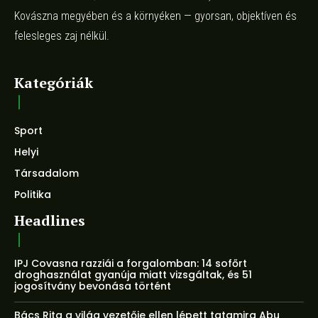
Kovászna megyében és a környéken — gyorsan, objektíven és
felesleges zaj nélkül.
Kategóriák
Sport
Helyi
Társadalom
Politika
Headlines
IPJ Covasna razziái a forgalomban: 14 sofőrt
droghasználat gyanúja miatt vizsgáltak, és 51
jogosítvány bevonása történt
Bács Rita a világ vezetője ellen lépett tatamira Abu