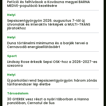
Petíció és felhívások a Kovászna megyei BARNA
MEDVE-populáció kezelésére
Helyi
Sepsiszentgyörgyön 2026. augusztus 7-től új
útvonalak és interaktív térképek a MULTI-TRANS
járatokhoz
Helyi
Duna történelmi minimuma és a barjék tervei a
Cernavodă energiaellátásáért
Sport
Lindsay Rose érkezik Sepsi OSK-hoz a 2026–2027-es
szezonra
Helyi
Új parkolási rend Sepsiszentgyörgyön: három zónás
tarifarendszer lép életbe
Társadalom
30 GYEREK vesz részt a nyári táborban a Hanna
panzióban, Cernatul de Sus