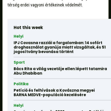
térség erdei vagyoni értékeinek védelmét.
Hot this week
Helyi
IPJ Covasna razziái a forgalomban: 14 sofőrt
droghasználat gyanúja miatt vizsgáltak, és 51
jogosítvány bevonása történt
Sport
Bács Rita a világ vezetője ellen lépett tatamira
Abu Dhabiban
Politika
Petíció és felhívások a Kovászna megyei
BARNA MEDVE-populáció kezelésére
Helyi