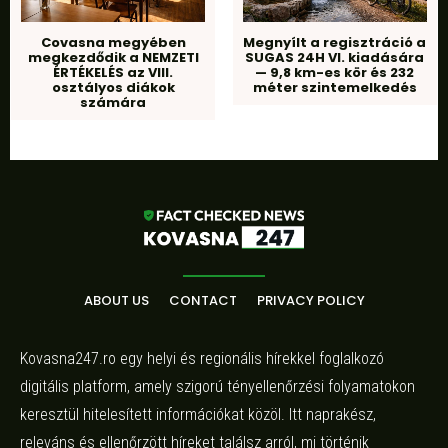
Covasna megyében
Megnyílt a regisztráció a
megkezdődik a NEMZETI
SUGAS 24H VI. kiadására
ÉRTÉKELÉS az VIII.
— 9,8 km-es kör és 232
osztályos diákok
méter szintemelkedés
számára
ABOUT US
CONTACT
PRIVACY POLICY
Kovasna247.ro egy helyi és regionális hírekkel foglalkozó
digitális platform, amely szigorú tényellenőrzési folyamatokon
keresztül hitelesített információkat közöl. Itt naprakész,
releváns és ellenőrzött híreket találsz arról, mi történik