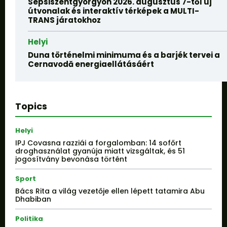
Sepsiszentgyörgyön 2026. augusztus 7-től új
útvonalak és interaktív térképek a MULTI-
TRANS járatokhoz
Helyi
Duna történelmi minimuma és a barjék tervei a
Cernavodă energiaellátásáért
Topics
Helyi
IPJ Covasna razziái a forgalomban: 14 sofőrt
droghasználat gyanúja miatt vizsgáltak, és 51
jogosítvány bevonása történt
Sport
Bács Rita a világ vezetője ellen lépett tatamira Abu
Dhabiban
Politika