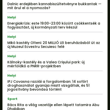
Dalnic erdejében kannabiszültetvényre bukkantak —
mit árul el a nyomozás?
Helyi
Energiakrízis: este 19:00–23:00 között csökkentsék a
fogyasztást, új kormányzati terv készül
Helyi
Mikó kastély Olteni: 20 MILLIÓ LEI beruházásból út az
új Muzeul Ecvestru Secuiesc felé
Helyi
Kálnoky-kastély és a Valea Crișului park: új
mérföldkő a PNRR-projektben
Helyi
IPJ Covasna razziái a forgalomban: 14 sofőrt
droghasználat gyanúja miatt vizsgáltak, és 51
jogosítvány bevonása történt
Sport
Bács Rita a világ vezetője ellen lépett tatamira Abu
Dhabiban