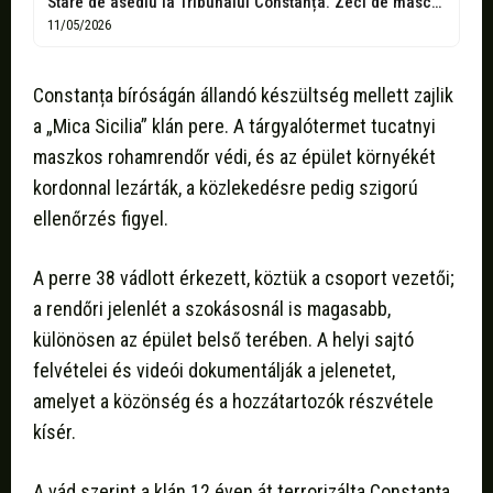
Stare de asediu la Tribunalul Constanța. Zeci de mascați păzesc clădirea în...
11/05/2026
Constanța bíróságán állandó készültség mellett zajlik
a „Mica Sicilia” klán pere. A tárgyalótermet tucatnyi
maszkos rohamrendőr védi, és az épület környékét
kordonnal lezárták, a közlekedésre pedig szigorú
ellenőrzés figyel.
A perre 38 vádlott érkezett, köztük a csoport vezetői;
a rendőri jelenlét a szokásosnál is magasabb,
különösen az épület belső terében. A helyi sajtó
felvételei és videói dokumentálják a jelenetet,
amelyet a közönség és a hozzátartozók részvétele
kísér.
A vád szerint a klán 12 éven át terrorizálta Constanța