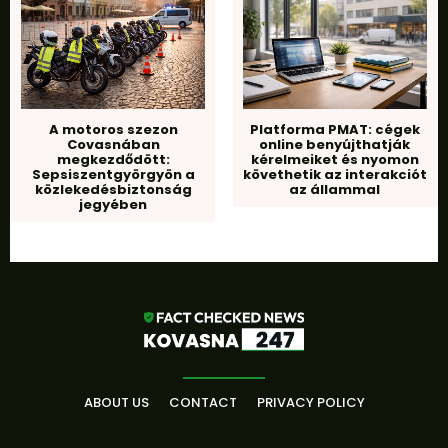
A motoros szezon
Platforma PMAT: cégek
Covasnában
online benyújthatják
megkezdődött:
kérelmeiket és nyomon
Sepsiszentgyörgyön a
követhetik az interakciót
közlekedésbiztonság
az állammal
jegyében
ABOUT US
CONTACT
PRIVACY POLICY