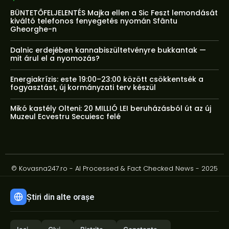
BÜNTETŐFELJELENTÉS Majka ellen a Sic Feszt lemondását
kiváltó telefonos fenyegetés nyomán Sfântu
Gheorghe-n
Dalnic erdejében kannabiszültetvényre bukkantak —
mit árul el a nyomozás?
Energiakrízis: este 19:00–23:00 között csökkentsék a
fogyasztást, új kormányzati terv készül
Mikó kastély Olteni: 20 MILLIÓ LEI beruházásból út az új
Muzeul Ecvestru Secuiesc felé
© Kovasna247.ro - AI Processed & Fact Checked News - 2025
Știri din alte orașe