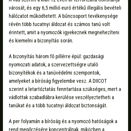
városát, és egy 6,5 millió euró értékű illegális bevételi
hálózatot működtetett. A bűncsoport tevékenysége
révén több tucatnyi áldozat és számos tanú volt
érintett, amit a nyomozók igyekeznek megnehezíteni
és kiemelni a bizonyítás során.
A bizonyítás három fő pillérre épül: gazdasági
nyomozati adatok, a szervezettségre utaló
bizonyítékok és a tanúvédelmi szempontok,
amelyeket a bíróság figyelembe vesz. A DIICOT
szerint a letartóztatás fenntartása szükséges, mert a
vádlottak szabadlábra kerülése veszélyeztetheti a
tanúkat és a több tucatnyi áldozat biztonságát.
A per folyamán a bíróság és a nyomozó hatóságok a
rend megőrzésére koncentrálnak, miközben a