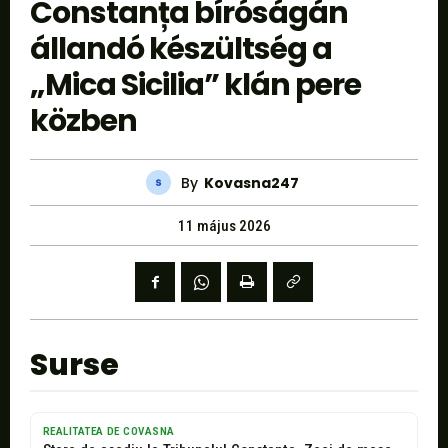
Constanța bíróságán
állandó készültség a
„Mica Sicilia” klán pere
közben
By
Kovasna247
11 május 2026
Surse
REALITATEA DE COVASNA