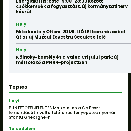
Energiakrízis: este 19:00–23:00 között
csökkentsék a fogyasztást, új kormányzati terv
készül
Helyi
Mikó kastély Olteni: 20 MILLIÓ LEI beruházásból
út az új Muzeul Ecvestru Secuiesc felé
Helyi
Kálnoky-kastély és a Valea Crișului park: új
mérföldkő a PNRR-projektben
Topics
Helyi
BÜNTETŐFELJELENTÉS Majka ellen a Sic Feszt
lemondását kiváltó telefonos fenyegetés nyomán
Sfântu Gheorghe-n
Társadalom