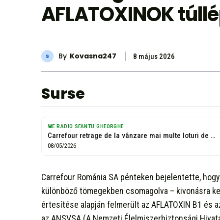
AFLATOXINOK túll
By
Kovasna247
8 május 2026
Surse
WE RADIO SFANTU GHEORGHE
Carrefour retrage de la vânzare mai multe loturi de arahide posibil contaminate...
08/05/2026
Carrefour Románia SA pénteken bejelentette, hogy 
különböző tömegekben csomagolva – kivonásra kerü
értesítése alapján felmerült az AFLATOXIN B1 és 
az ANSVSA (A Nemzeti Élelmiszerbiztonsági Hivata