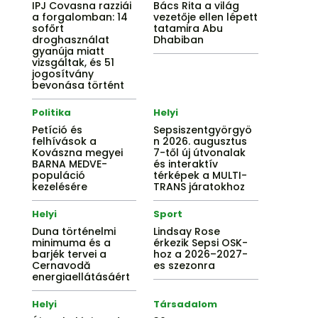
IPJ Covasna razziái
Bács Rita a világ
a forgalomban: 14
vezetője ellen lépett
sofőrt
tatamira Abu
droghasználat
Dhabiban
gyanúja miatt
vizsgáltak, és 51
jogosítvány
bevonása történt
Politika
Helyi
Petíció és
Sepsiszentgyörgyö
felhívások a
n 2026. augusztus
Kovászna megyei
7-től új útvonalak
BARNA MEDVE-
és interaktív
populáció
térképek a MULTI-
kezelésére
TRANS járatokhoz
Helyi
Sport
Duna történelmi
Lindsay Rose
minimuma és a
érkezik Sepsi OSK-
barjék tervei a
hoz a 2026–2027-
Cernavodă
es szezonra
energiaellátásáért
Helyi
Társadalom