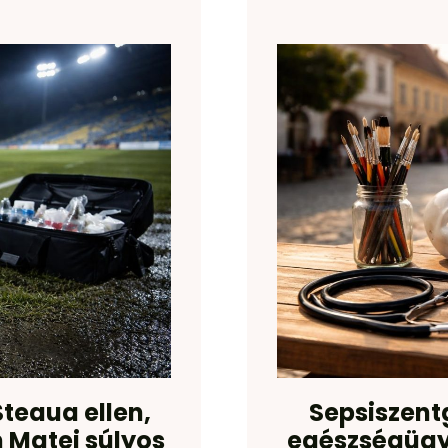
teaua ellen,
Sepsiszent
 Matei súlyos
egészségügyr