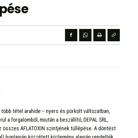
épése
több tétel arahide – nyers és pörkölt változatban,
l a forgalomból, miután a beszállító, DEPAL SRL,
az összes AFLATOXIN szintjének túllépése. A döntést
l) honlapján közzétett közlemény alapján rendelték