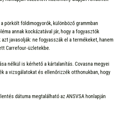
s a pörkölt földimogyorók, különböző grammban
léma annak kockázatával jár, hogy a fogyasztók
 azt javasolják: ne fogyasszák el a termékeket, hanem
tt Carrefour-üzletekbe.
ása nélkül is kérhető a kártalanítás. Covasna megyei
ék a vizsgálatokat és ellenőrizzék otthonukban, hogy
bejelentés dátuma megtalálható az ANSVSA honlapján