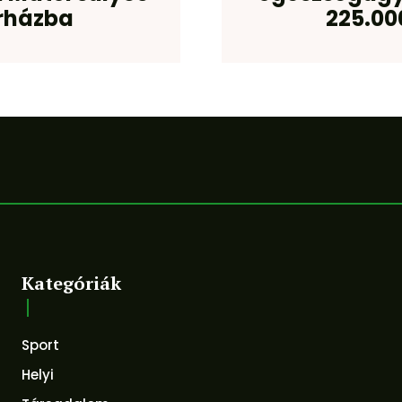
órházba
225.00
Kategóriák
Sport
Helyi