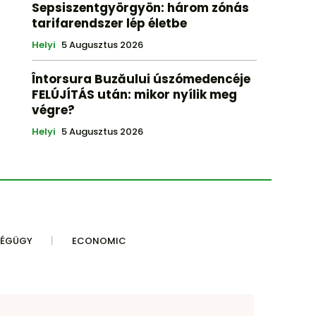
Sepsiszentgyörgyön: három zónás
tarifarendszer lép életbe
Helyi
5 Augusztus 2026
Întorsura Buzăului úszómedencéje
FELÚJÍTÁS után: mikor nyílik meg
végre?
Helyi
5 Augusztus 2026
SÉGÜGY
ECONOMIC