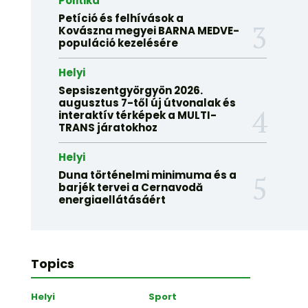
Politika
Petíció és felhívások a
Kovászna megyei BARNA MEDVE-
populáció kezelésére
Helyi
Sepsiszentgyörgyön 2026.
augusztus 7-től új útvonalak és
interaktív térképek a MULTI-
TRANS járatokhoz
Helyi
Duna történelmi minimuma és a
barjék tervei a Cernavodă
energiaellátásáért
Topics
Helyi
Sport