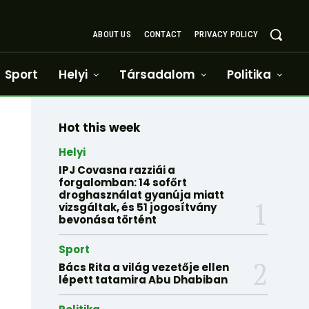
ABOUT US
CONTACT
PRIVACY POLICY
Sport
Helyi
Társadalom
Politika
Hot this week
Helyi
IPJ Covasna razziái a
forgalomban: 14 sofőrt
droghasználat gyanúja miatt
vizsgáltak, és 51 jogosítvány
bevonása történt
Sport
Bács Rita a világ vezetője ellen
lépett tatamira Abu Dhabiban