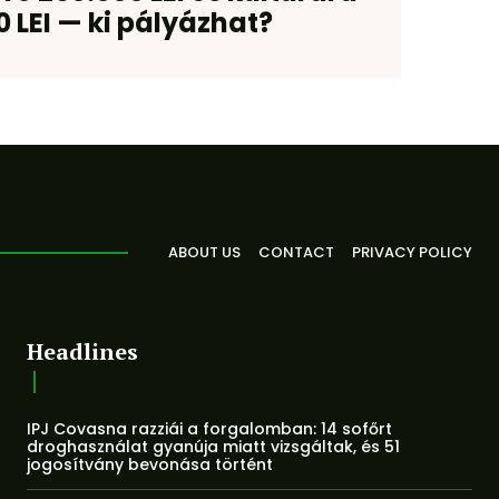
0 LEI — ki pályázhat?
ABOUT US
CONTACT
PRIVACY POLICY
Headlines
IPJ Covasna razziái a forgalomban: 14 sofőrt
droghasználat gyanúja miatt vizsgáltak, és 51
jogosítvány bevonása történt