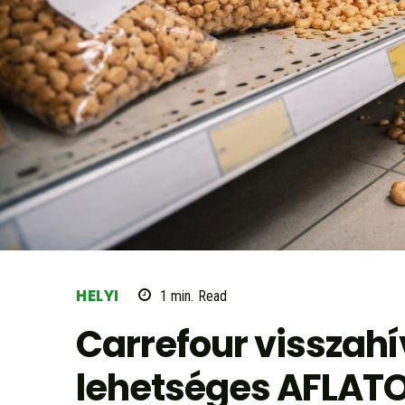
HELYI
1
min.
Read
Carrefour visszahív
lehetséges AFLATO