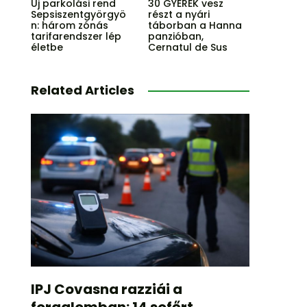
Új parkolási rend
30 GYEREK vesz
Sepsiszentgyörgyö
részt a nyári
n: három zónás
táborban a Hanna
tarifarendszer lép
panzióban,
életbe
Cernatul de Sus
Related Articles
IPJ Covasna razziái a