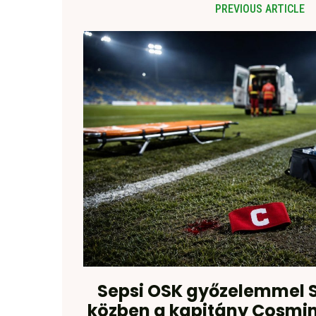
PREVIOUS ARTICLE
Sepsi OSK győzelemmel S
közben a kapitány Cosmin