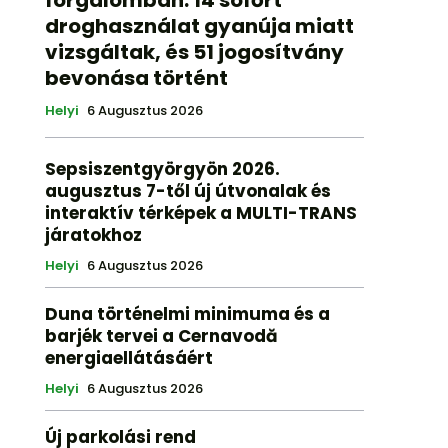
forgalomban: 14 sofőrt
droghasználat gyanúja miatt
vizsgáltak, és 51 jogosítvány
bevonása történt
Helyi
6 Augusztus 2026
Sepsiszentgyörgyön 2026.
augusztus 7-től új útvonalak és
interaktív térképek a MULTI-TRANS
járatokhoz
Helyi
6 Augusztus 2026
Duna történelmi minimuma és a
barjék tervei a Cernavodă
energiaellátásáért
Helyi
6 Augusztus 2026
Új parkolási rend