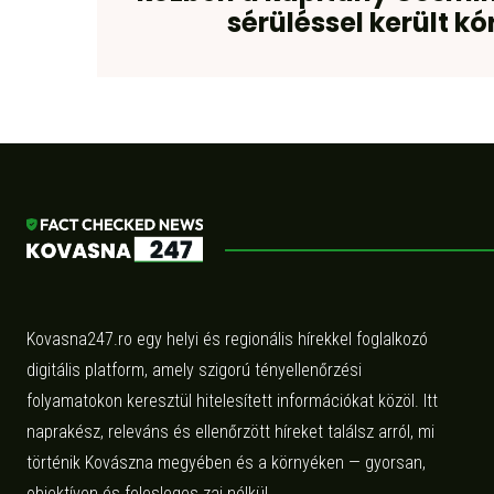
sérüléssel került k
Kovasna247.ro egy helyi és regionális hírekkel foglalkozó
digitális platform, amely szigorú tényellenőrzési
folyamatokon keresztül hitelesített információkat közöl. Itt
naprakész, releváns és ellenőrzött híreket találsz arról, mi
történik Kovászna megyében és a környéken — gyorsan,
objektíven és felesleges zaj nélkül.