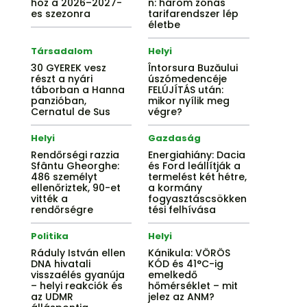
hoz a 2026–2027-
n: három zónás
es szezonra
tarifarendszer lép
életbe
Társadalom
Helyi
30 GYEREK vesz
Întorsura Buzăului
részt a nyári
úszómedencéje
táborban a Hanna
FELÚJÍTÁS után:
panzióban,
mikor nyílik meg
Cernatul de Sus
végre?
Helyi
Gazdaság
Rendőrségi razzia
Energiahiány: Dacia
Sfântu Gheorghe:
és Ford leállítják a
486 személyt
termelést két hétre,
ellenőriztek, 90-et
a kormány
vitték a
fogyasztáscsökken
rendőrségre
tési felhívása
Politika
Helyi
Ráduly István ellen
Kánikula: VÖRÖS
DNA hivatali
KÓD és 41°C-ig
visszaélés gyanúja
emelkedő
– helyi reakciók és
hőmérséklet – mit
az UDMR
jelez az ANM?