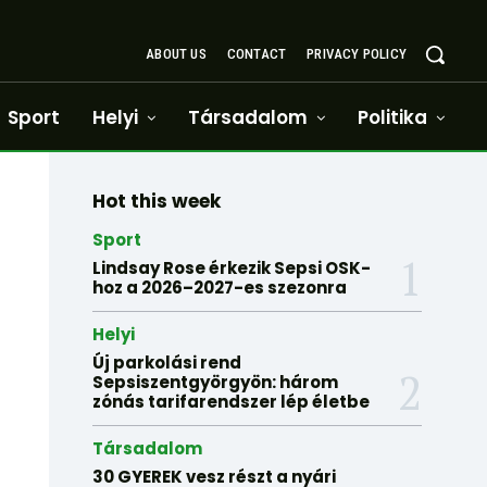
ABOUT US
CONTACT
PRIVACY POLICY
Sport
Helyi
Társadalom
Politika
Hot this week
Sport
Lindsay Rose érkezik Sepsi OSK-
hoz a 2026–2027-es szezonra
Helyi
Új parkolási rend
Sepsiszentgyörgyön: három
zónás tarifarendszer lép életbe
Társadalom
30 GYEREK vesz részt a nyári