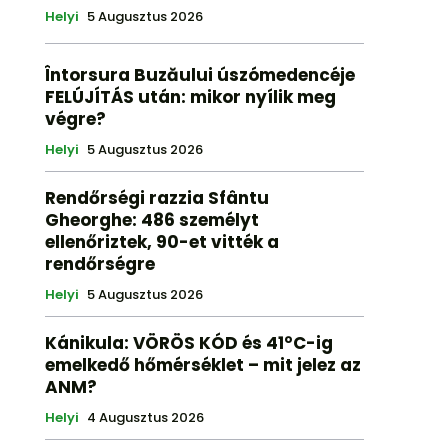
Helyi
5 Augusztus 2026
Întorsura Buzăului úszómedencéje
FELÚJÍTÁS után: mikor nyílik meg
végre?
Helyi
5 Augusztus 2026
Rendőrségi razzia Sfântu
Gheorghe: 486 személyt
ellenőriztek, 90-et vitték a
rendőrségre
Helyi
5 Augusztus 2026
Kánikula: VÖRÖS KÓD és 41°C-ig
emelkedő hőmérséklet – mit jelez az
ANM?
Helyi
4 Augusztus 2026