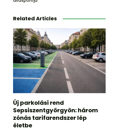
álláspontja
Related Articles
Új parkolási rend
Sepsiszentgyörgyön: három
zónás tarifarendszer lép
életbe