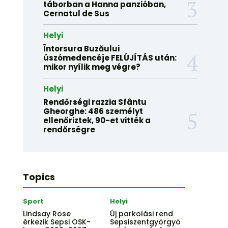
táborban a Hanna panzióban,
Cernatul de Sus
Helyi
Întorsura Buzăului
úszómedencéje FELÚJÍTÁS után:
mikor nyílik meg végre?
Helyi
Rendőrségi razzia Sfântu
Gheorghe: 486 személyt
ellenőriztek, 90-et vitték a
rendőrségre
Topics
Sport
Helyi
Lindsay Rose
Új parkolási rend
érkezik Sepsi OSK-
Sepsiszentgyörgyö