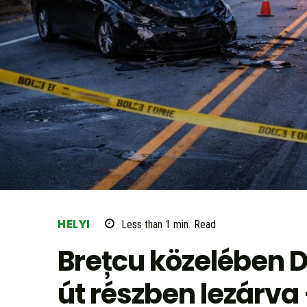
HELYI
Less than 1
min.
Read
Brețcu közelében DN
út részben lezárva 