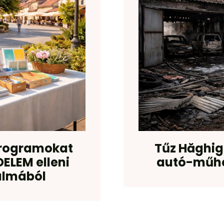
programokat
Tűz Hăghig
ELEM elleni
autó-műhel
almából