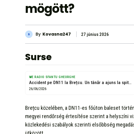
mögött?
By
Kovasna247
27 június 2026
Surse
WE RADIO SFANTU GHEORGHE
Accident pe DN11 la Brețcu. Un tânăr a ajuns la spital -...
26/06/2026
Brețcu közelében, a DN11-es főúton baleset történt
megyei rendőrség értesítése szerint a helyszíni vi
közlekedési szabályok szerinti elsőbbség megadás
ütközött.