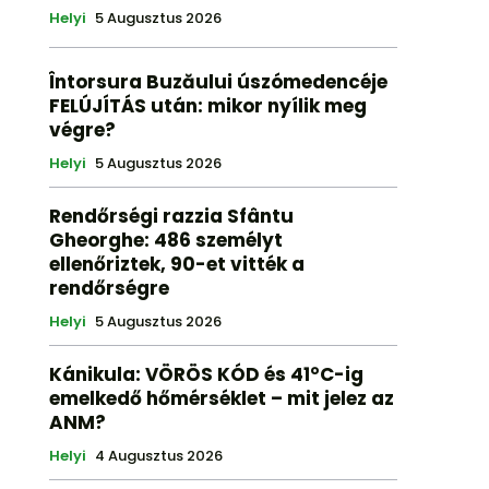
Helyi
5 Augusztus 2026
Întorsura Buzăului úszómedencéje
FELÚJÍTÁS után: mikor nyílik meg
végre?
Helyi
5 Augusztus 2026
Rendőrségi razzia Sfântu
Gheorghe: 486 személyt
ellenőriztek, 90-et vitték a
rendőrségre
Helyi
5 Augusztus 2026
Kánikula: VÖRÖS KÓD és 41°C-ig
emelkedő hőmérséklet – mit jelez az
ANM?
Helyi
4 Augusztus 2026