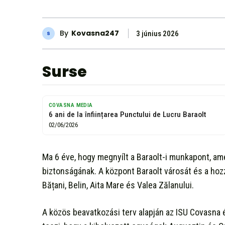
By
Kovasna247
3 június 2026
Surse
COVASNA MEDIA
6 ani de la înființarea Punctului de Lucru Baraolt
02/06/2026
Ma 6 éve, hogy megnyílt a Baraolt-i munkapont, ame
biztonságának. A központ Baraolt városát és a hozz
Bățani, Belin, Aita Mare és Valea Zălanului.
A közös beavatkozási terv alapján az ISU Covasna