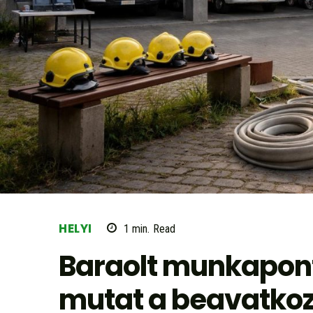
HELYI
1
min.
Read
Baraolt munkapont 
mutat a beavatko