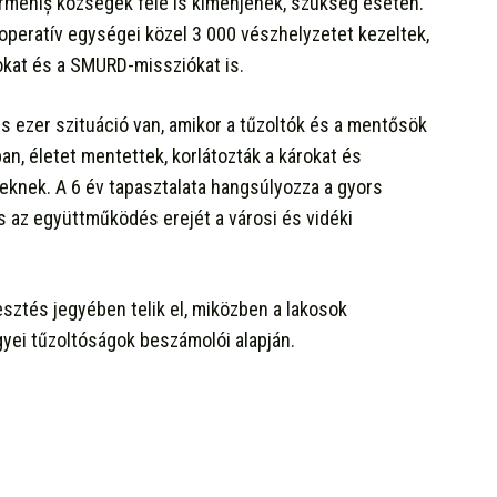
Ormeniș községek felé is kimenjenek, szükség esetén.
t operatív egységei közel 3 000 vészhelyzetet kezeltek,
okat és a SMURD-missziókat is.
ezer szituáció van, amikor a tűzoltók és a mentősök
ban, életet mentettek, korlátozták a károkat és
keknek. A 6 év tapasztalata hangsúlyozza a gyors
s az együttműködés erejét a városi és vidéki
esztés jegyében telik el, miközben a lakosok
gyei tűzoltóságok beszámolói alapján.