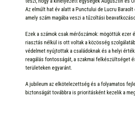
teszi, hogy a kihelyezett egységek Augusztin és 
Az elmúlt hat év alatt a Punctului de Lucru Baraol
amely szám magába veszi a tűzoltási beavatkozás
Ezek a számok csak mérőszámok: mögöttük ezer és 
riasztás nélkül is ott voltak a közösség szolgálatá
védelmet nyújtottak a családoknak és a helyi érté
reagálás fontosságát, a szakmai felkészültséget é
területeken egyaránt.
A jubileum az elkötelezettség és a folyamatos fejl
biztonságát továbbra is prioritásként kezelik a me