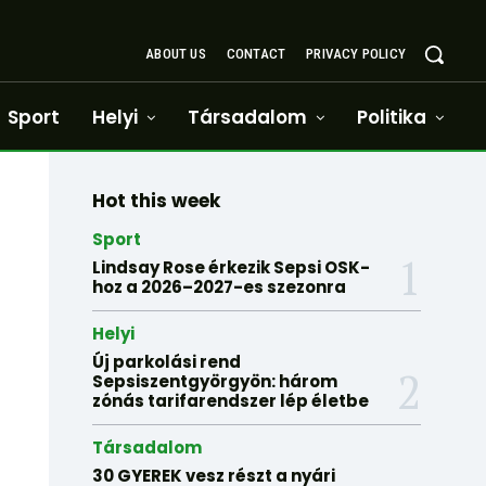
ABOUT US
CONTACT
PRIVACY POLICY
Sport
Helyi
Társadalom
Politika
Hot this week
Sport
Lindsay Rose érkezik Sepsi OSK-
hoz a 2026–2027-es szezonra
Helyi
Új parkolási rend
Sepsiszentgyörgyön: három
zónás tarifarendszer lép életbe
Társadalom
30 GYEREK vesz részt a nyári