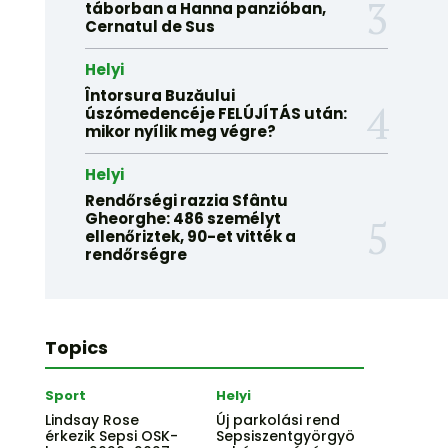
táborban a Hanna panzióban,
Cernatul de Sus
Helyi
Întorsura Buzăului
úszómedencéje FELÚJÍTÁS után:
mikor nyílik meg végre?
Helyi
Rendőrségi razzia Sfântu
Gheorghe: 486 személyt
ellenőriztek, 90-et vitték a
rendőrségre
Topics
Sport
Helyi
Lindsay Rose
Új parkolási rend
érkezik Sepsi OSK-
Sepsiszentgyörgyö