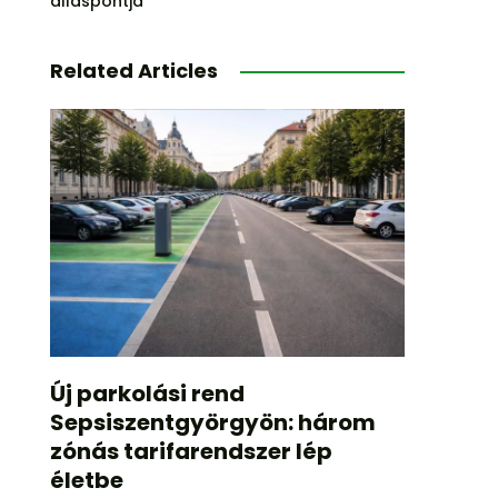
álláspontja
Related Articles
Új parkolási rend
Sepsiszentgyörgyön: három
zónás tarifarendszer lép
életbe