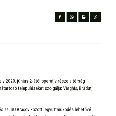
ly 2020. június 2-ától operatív része a térség
átartozó településeket szolgálja: Vârghiș, Brăduț,
 és az ISU Brașov közötti együttműködés lehetővé