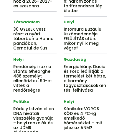
hoz a 2026–2027-
n: három zónás
es szezonra
tarifarendszer lép
életbe
Társadalom
Helyi
30 GYEREK vesz
Întorsura Buzăului
részt a nyári
úszómedencéje
táborban a Hanna
FELÚJÍTÁS után:
panzióban,
mikor nyílik meg
Cernatul de Sus
végre?
Helyi
Gazdaság
Rendőrségi razzia
Energiahiány: Dacia
Sfântu Gheorghe:
és Ford leállítják a
486 személyt
termelést két hétre,
ellenőriztek, 90-et
a kormány
vitték a
fogyasztáscsökken
rendőrségre
tési felhívása
Politika
Helyi
Ráduly István ellen
Kánikula: VÖRÖS
DNA hivatali
KÓD és 41°C-ig
visszaélés gyanúja
emelkedő
– helyi reakciók és
hőmérséklet – mit
az UDMR
jelez az ANM?