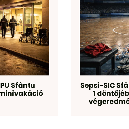
UPU Sfântu
Sepsi-SIC Sfâ
 minivakáció
1 döntőjéb
végeredmé