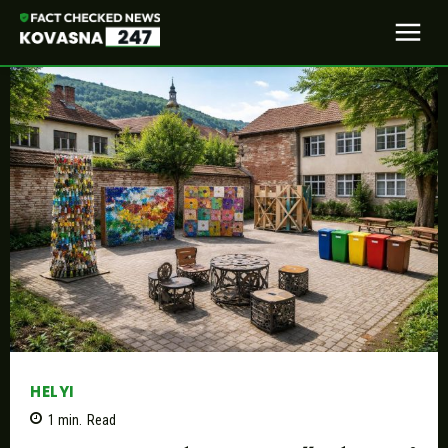
HELYI
1
min.
Read