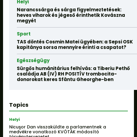
Helyi
Narancssárga és sárga figyelmeztetések:
heves viharok és jégeső érinthetik Kovászna
megyét
Sport
TAS döntés Cosmin Matei ügyében: a Sepsi OSK
kapitánya sorsa mennyire érinti a csapatot?
Egészségügy
Sürgős humánitárius felhívás: a Tiberiu Pethő
családja AB (IV) RH POSITÍV trombocita-
donorokat keres Sfântu Gheorghe-ben
Topics
Helyi
Nicuşor Dan visszaküldte a parlamentnek a
medvékre vonatkozó KVÓTÁK módosító
törvénytervezetet