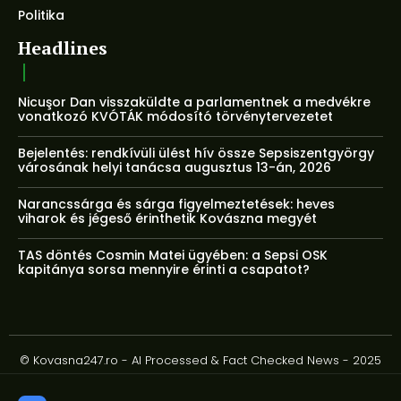
Politika
Headlines
Nicuşor Dan visszaküldte a parlamentnek a medvékre
vonatkozó KVÓTÁK módosító törvénytervezetet
Bejelentés: rendkívüli ülést hív össze Sepsiszentgyörgy
városának helyi tanácsa augusztus 13-án, 2026
Narancssárga és sárga figyelmeztetések: heves
viharok és jégeső érinthetik Kovászna megyét
TAS döntés Cosmin Matei ügyében: a Sepsi OSK
kapitánya sorsa mennyire érinti a csapatot?
© Kovasna247.ro - AI Processed & Fact Checked News - 2025