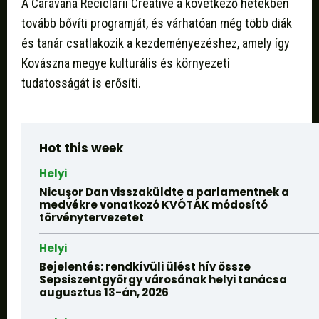
A Caravana Reciclării Creative a következő hetekben
tovább bővíti programját, és várhatóan még több diák
és tanár csatlakozik a kezdeményezéshez, amely így
Kovászna megye kulturális és környezeti
tudatosságát is erősíti.
Hot this week
Helyi
Nicuşor Dan visszaküldte a parlamentnek a
medvékre vonatkozó KVÓTÁK módosító
törvénytervezetet
Helyi
Bejelentés: rendkívüli ülést hív össze
Sepsiszentgyörgy városának helyi tanácsa
augusztus 13-án, 2026